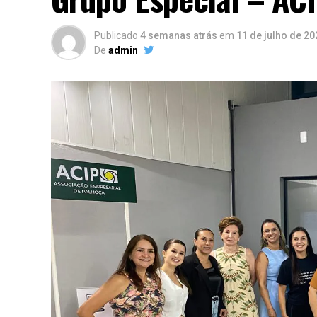
Publicado
4 semanas atrás
em
11 de julho de 20
De
admin