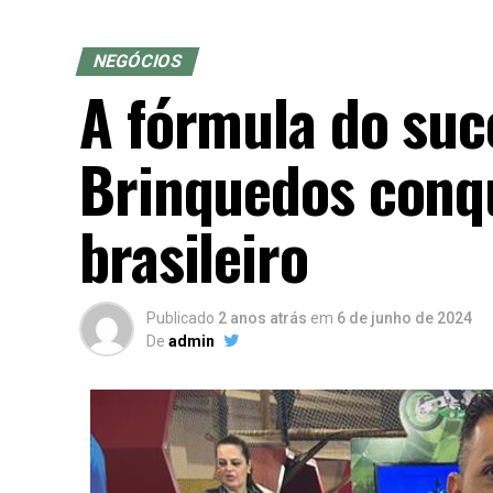
NEGÓCIOS
A fórmula do suc
Brinquedos conq
brasileiro
Publicado
2 anos atrás
em
6 de junho de 2024
De
admin