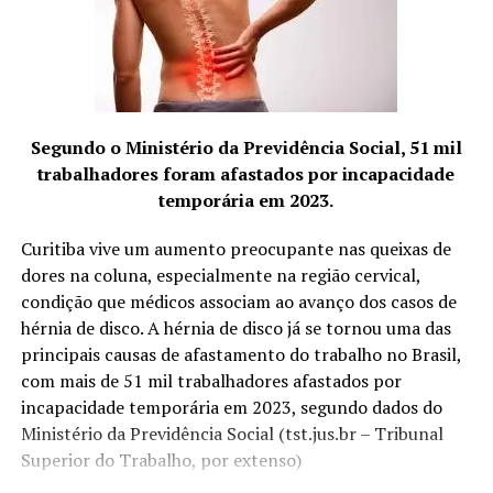
também podem variar conforme o tratamento
Instituição Gestão RH. Para mais informações,
específico. Condições de excesso (de chi ou de xué) são
acesse
www.moniquestony.com.br
tratadas com estimulações menos vigorosas e pouco
e
https://www.instagram.com/
maesnalideranca/
demoradas, ao passo que condições de vazio ou
deficiência pedem manobras de entrada e retirada (não
TÓPICOS RELACIONADOS
se retira totalmente a agulha, apenas se dá pequenos
Segundo o Ministério da Previdência Social, 51 mil
A SEGUIR
solavancos para cima e para baixo), fricção (na parte
trabalhadores foram afastados por incapacidade
Ação gratuita promove saúde preventiva para idosos, no
áspera da agulha), giros de um lado para outro ou
Madre Germana 2
temporária em 2023.
mesmo pequenos petelecos na ponta exposta da agulha.
NÃO PERCA
Curitiba vive um aumento preocupante nas queixas de
Médico do HFL toma posse como presidente da
dores na coluna, especialmente na região cervical,
Sociedade de Neurocirurgia do Rio de Janeiro
condição que médicos associam ao avanço dos casos de
É costume também utilizar um “mandril” para inserir as
hérnia de disco. A hérnia de disco já se tornou uma das
agulhas. Trata-se de um pequeno tubo plástico
principais causas de afastamento do trabalho no Brasil,
descartável dentro do qual corre a agulha. A leve
com mais de 51 mil trabalhadores afastados por
pressão da ponta do mandril sobre a pele ajuda a reduzir
incapacidade temporária em 2023, segundo dados do
a dor da entrada, mas acupunturistas muito experientes
Ministério da Previdência Social (tst.jus.br – Tribunal
muitas vezes optam por inserir a agulha em um
Superior do Trabalho, por extenso)
movimento rápido à mão livre até a profundidade