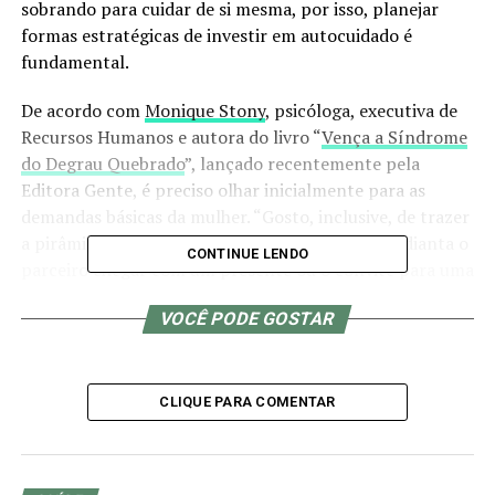
sobrando para cuidar de si mesma, por isso, planejar
formas estratégicas de investir em autocuidado é
fundamental.
De acordo com
Monique Stony
, psicóloga, executiva de
Recursos Humanos e autora do livro “
Vença a Síndrome
do Degrau Quebrado
”, lançado recentemente pela
Editora Gente, é preciso olhar inicialmente para as
demandas básicas da mulher. “Gosto, inclusive, de trazer
a pirâmide de Maslow para discussão, pois não adianta o
CONTINUE LENDO
parceiro chegar com um presente ou o convite para uma
viagem para uma mãe se ela só pensa que precisa dormir.
VOCÊ PODE GOSTAR
Então temos que partir sempre dessa necessidade básica
para falar em autocuidado”, analisa.
Entre as questões relacionadas a necessidades básicas
CLIQUE PARA COMENTAR
estão a privação de sono, alimentação inadequada e a
falta de uma rede de apoio. “A primeira questão,
portanto, é pensar em formas de resolver essas