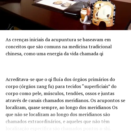
cuidar da casa, planeje um pouco desse tempo
para você”.
Separe um tempo para meditação e/ou terapia,
pois é importante ter com quem conversar e
desabafar.
As crenças iniciais da acupuntura se baseavam em
Planeje um tempo para fazer uma massagem – ou
conceitos que são comuns na medicina tradicional
até mesmo uma automassagem é uma ação de
chinesa, como uma energia da vida chamada qi
autocuidado.
Organize uma saída com amigos ou “Para quem
trabalha em casa, vale combinar um café virtual”,
Acreditava-se que o qi fluía dos órgãos primários do
recomenda a psicóloga.
corpo (órgãos zang fu) para tecidos “superficiais” do
Sobre Monique Stony
corpo como pele, músculos, tendões, ossos e juntas
através de canais chamados meridianos. Os acupontos se
Monique Stony é psicóloga e possui mais de 15 anos de
localizam, quase sempre, ao longo dos meridianos Os
experiência atuando como executiva de Recursos
que não se localizam ao longo dos meridianos são
Humanos em organizações multinacionais e apoiando o
chamados extraordinários, e aqueles que não têm
desenvolvimento pessoal e profissional de mulheres. Faz
localização específica são chamados pontos a-shi.