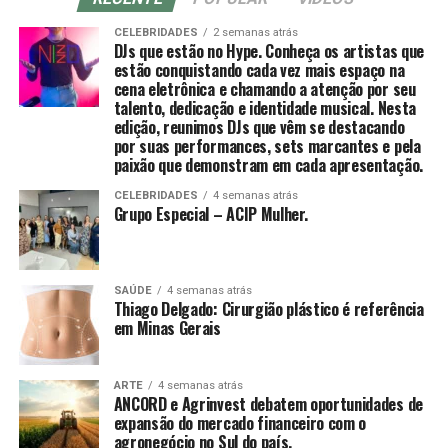
tremer.[61]
começa a irradiar para os braços, o problema pode ser
CELEBRIDADES
2 semanas atrás
mais sério. A hérnia de disco cervical é uma das
DJs que estão no Hype. Conheça os artistas que
principais causas de dor incapacitante na região e
estão conquistando cada vez mais espaço na
merece atenção precoce”, afirma o Dr. Aragão.
cena eletrônica e chamando a atenção por seu
Uma vez que o de-qi é observado, técnicas podem ser
talento, dedicação e identidade musical. Nesta
utilizadas para “influenciar” o de-qi: por exemplo,
edição, reunimos DJs que vêm se destacando
A hérnia de disco ocorre quando um dos discos
através de certa manipulação, o de-qi pode,
por suas performances, sets marcantes e pela
intervertebrais — estruturas que funcionam como
supostamente, ser transferido do local da agulha para
paixão que demonstram em cada apresentação.
amortecedores entre as vértebras — se desloca ou se
locais mais distantes do corpo. Outras técnicas
CELEBRIDADES
4 semanas atrás
rompe, comprimindo nervos ou mesmo a medula
objetivam “tonificar” (chinês: 补; pinyin: bǔ) ou “sedar”
Grupo Especial – ACIP Mulher.
espinhal, estrutura que transmite sinais do cérebro para
(chinês: 泄; pinyin: xiè) o qi.
o corpo. O impacto pode ser devastador para funções
motoras e sensoriais.
As primeiras técnicas são usadas em padrões de
SAÚDE
4 semanas atrás
deficiência, as últimas em padrões de excesso de energia.
Thiago Delgado: Cirurgião plástico é referência
Um dos sinais mais preocupantes, segundo o
[61] O de-qi é mais importante na acupuntura chinesa,
em Minas Gerais
especialista, é a dor que se irradia do pescoço pelo
enquanto os pacientes ocidentais e japoneses podem
ombro em direção ao braço, frequentemente
não considerá-lo uma parte necessária do tratamento.
acompanhada de formigamento ou fraqueza. “Essa
ARTE
4 semanas atrás
[52]
ANCORD e Agrinvest debatem oportunidades de
irradiação ocorre porque o disco herniado
expansão do mercado financeiro com o
comprime os nervos responsáveis pela força e
agronegócio no Sul do país.