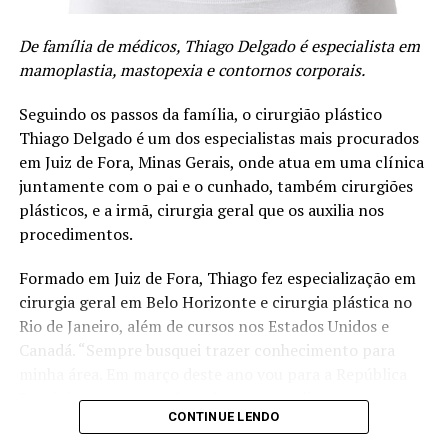
De família de médicos, Thiago Delgado é especialista em
mamoplastia, mastopexia e contornos corporais.
Seguindo os passos da família, o cirurgião plástico
Thiago Delgado é um dos especialistas mais procurados
em Juiz de Fora, Minas Gerais, onde atua em uma clínica
juntamente com o pai e o cunhado, também cirurgiões
plásticos, e a irmã, cirurgia geral que os auxilia nos
procedimentos.
A psicóloga ressalta que sem uma rede de apoio se torna
Formado em Juiz de Fora, Thiago fez especialização em
praticamente impossível falar em autocuidado para
cirurgia geral em Belo Horizonte e cirurgia plástica no
quem está exercendo a maternidade. “Por isso é
Rio de Janeiro, além de cursos nos Estados Unidos e
inevitável ter conversas sobre discussão de papéis e
Canadá. “Sempre busquei trazer conhecimento para
responsabilidades dentro de casa”, afirma.
minha área. Em março deste ano vou para a República
Dominicana acompanhar alguns procedimentos em uma
Confira sugestões estratégicas de Monique Stony para
CONTINUE LENDO
clínica”, conta.
começar a colocar o autocuidado na rotina: