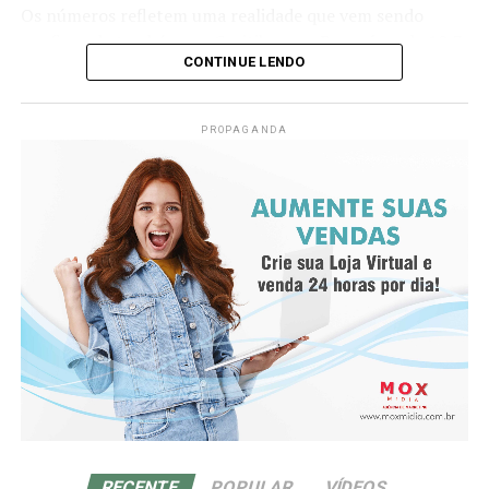
indicada, o que não é possível com o mandril (a
Os números refletem uma realidade que vem sendo
diferença entre o comprimento do mandril e da agulha é
confirmada também em Curitiba e no Paraná, onde 10,7
o quanto se conseguirá inserir da agulha no primeiro
CONTINUE LENDO
mil trabalhadores foram afastados no segundo semestre
movimento).
de 2023 por problemas relacionados à coluna, com
destaque para a hérnia de disco entre as causas mais
PROPAGANDA
frequentes, segundo dados do INSS compilados pelo
governo estadual.
Sensação de qi
Diante desse cenário, o neurocirurgião Afonso Aragão,
De-qi (Chinês: 得气; pinyin: dé qì; “chegada de qi”) se
referência no tratamento de doenças da coluna, faz um
refere a uma alegada sensação de torpor, distensão ou
alerta firme para a população. Ele afirma que a hérnia de
formigamento elétrico no local da agulha. Se essa
disco cervical é uma condição que costuma ser
sensação não ocorre, então se justifica dizendo que o
subestimada, mas que pode evoluir para consequências
acuponto não foi localizado corretamente, ou a agulha
graves se não for identificada e tratada com rapidez e
não foi inserida na profundidade correta, ou houve
atenção.
manipulação inadequada. Se o de-qi não é
imediatamente sentido no local de inserção da agulha,
“A dor no pescoço costuma ser tratada como algo
várias técnicas de manipulação costumam ser
simples: má postura, tensão, excesso de tempo no
empregadas para promovê-la, como arrancar, sacudir e
computador. Mas, quando o incômodo persiste ou
RECENTE
POPULAR
VÍDEOS