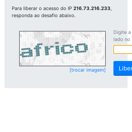
Para liberar o acesso
do IP
216.73.216.233
,
responda ao desafio abaixo.
Digite 
lado no
[trocar imagem]