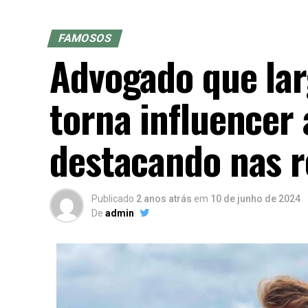
FAMOSOS
Advogado que lar
torna influencer
destacando nas r
Publicado
2 anos atrás
em
10 de junho de 2024
De
admin