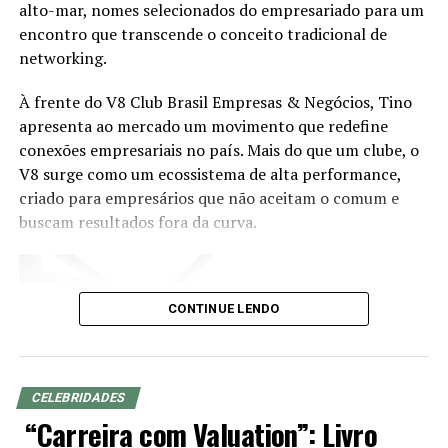
alto-mar, nomes selecionados do empresariado para um
competências pode preparar os profissionais para atuar
encontro que transcende o conceito tradicional de
em segmentos estratégicos da economia brasileira e
networking.
acompanhar a evolução das demandas dos investidores.
À frente do V8 Club Brasil Empresas & Negócios, Tino
Eduardo Vanin, Estrategista Sênior de Agricultura da
apresenta ao mercado um movimento que redefine
Marex e Analista do Complexo Soja, abordará o cenário
conexões empresariais no país. Mais do que um clube, o
atual do agronegócio, as oportunidades que o setor abre
V8 surge como um ecossistema de alta performance,
para assessores de investimento, os movimentos de
criado para empresários que não aceitam o comum e
mercado que impactam investidores e como os
buscam resultados fora da curva.
profissionais podem ampliar as conversas com seus
clientes a partir do repertório do agro. Com mais de 20
anos de experiência nos mercados de commodities
agrícolas e derivativos, Vanin atende atualmente
CONTINUE LENDO
grandes fundos de investimento no Brasil e na China,
além de trading companies, oferecendo análises e
estratégias para a gestão de riscos e oportunidades no
agronegócio.
CELEBRIDADES
“Carreira com Valuation”: Livro
O evento será realizado de forma presencial, às 19h,