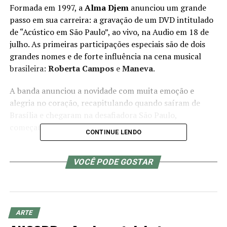
Formada em 1997, a
Alma Djem
anunciou um grande
passo em sua carreira: a gravação de um DVD intitulado
de “Acústico em São Paulo”, ao vivo, na Audio em 18 de
julho. As primeiras participações especiais são de dois
grandes nomes e de forte influência na cena musical
brasileira:
Roberta Campos
e
Maneva
.
A banda anunciou a novidade com muita emoção e
alegria no coração, recapitulando quando saíram de
Brasília e chegaram na desafiadora São Paulo,
começando sua brilhante carreira:
CONTINUE LENDO
“Enfrentamos desafios, celebramos vitórias e
construímos amizades. Sonho que se sonha junto vira
VOCÊ PODE GOSTAR
realidade e chegou a hora de gravar nosso primeiro DVD
em São Paulo, mas não qualquer um: o nosso Acústico!”,
anunciaram.
ARTE
Além dos dois primeiros confirmados, os artistas