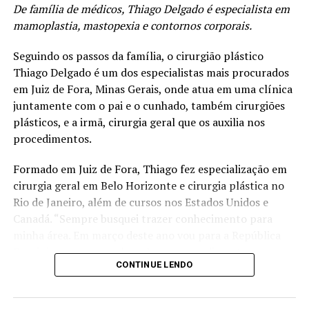
Definição do Contorno:
Realça o contorno dos
De família de médicos, Thiago Delgado é especialista em
lábios, tornando-os mais bem definidos e
mamoplastia, mastopexia e contornos corporais.
atraentes.
Seguindo os passos da família, o cirurgião plástico
Simetria Labial:
Corrige pequenas assimetrias,
Thiago Delgado é um dos especialistas mais procurados
proporcionando um equilíbrio harmônico aos lábios.
em Juiz de Fora, Minas Gerais, onde atua em uma clínica
Hidratação:
O ácido hialurônico atrai e retém a
juntamente com o pai e o cunhado, também cirurgiões
umidade, mantendo os lábios hidratados e macios.
plásticos, e a irmã, cirurgia geral que os auxilia nos
procedimentos.
Aparência Rejuvenescida:
Lábios mais cheios e
definidos conferem uma aparência mais jovem e
Formado em Juiz de Fora, Thiago fez especialização em
vibrante.
cirurgia geral em Belo Horizonte e cirurgia plástica no
Resultados Imediatos:
Os efeitos do
Rio de Janeiro, além de cursos nos Estados Unidos e
preenchimento labial são visíveis imediatamente
Canadá. “Sempre busquei trazer conhecimento para
após o procedimento.
minha área. Em março deste ano vou para a República
Dominicana acompanhar alguns procedimentos em uma
Procedimento Seguro e Rápido:
Realizado de
CONTINUE LENDO
clínica”, conta.
forma rápida e segura, com mínimas chances de
complicações e sem necessidade de tempo de
Amante dos esportes, Thiago chegou a jogar em um
recuperação.