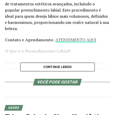
de tratamentos estéticos avançados, incluindo o
popular preenchimento labial. Este procedimento é
ideal para quem deseja lábios mais volumosos, definidos
e harmoniosos, proporcionando um realce natural à sua
beleza.
Contato e Agendamento
:
ATENDIMENTO AQUI
O Que é o Preenchimento Labial?
O preenchimento labial é um procedimento estético
CONTINUE LENDO
minimamente invasivo que utiliza substâncias seguras e
bio compatíveis, como o ácido hialurônico, para
aumentar o volume, definir o contorno e melhorar a
VOCÊ PODE GOSTAR
simetria dos lábios. O ácido hialurônico é uma substância
naturalmente presente no corpo, o que garante uma
boa aceitação e resultados naturais.
SAÚDE