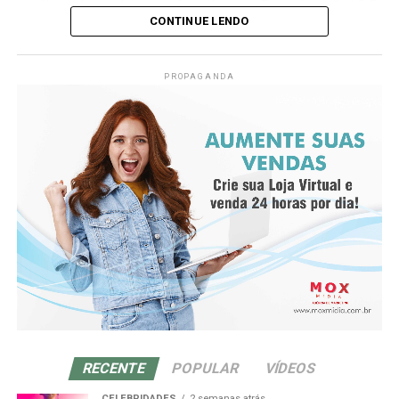
confirmada também em Curitiba e no Paraná, onde 10,7
Depoimentos de Pacientes Satisfeitos
o quanto se conseguirá inserir da agulha no primeiro
CONTINUE LENDO
mil trabalhadores foram afastados no segundo semestre
movimento).
de 2023 por problemas relacionados à coluna, com
Os pacientes da Goioerê Clínica de Estética
destaque para a hérnia de disco entre as causas mais
frequentemente expressam sua satisfação com os
PROPAGANDA
frequentes, segundo dados do INSS compilados pelo
resultados do preenchimento labial realizado pela Dra.
governo estadual.
Daniella Oliveira. Eles elogiam a naturalidade dos
Sensação de qi
resultados, o profissionalismo da Dra. Daniella e a
Diante desse cenário, o neurocirurgião Afonso Aragão,
confiança que sentem ao realizar procedimentos na
De-qi (Chinês: 得气; pinyin: dé qì; “chegada de qi”) se
referência no tratamento de doenças da coluna, faz um
clínica.
refere a uma alegada sensação de torpor, distensão ou
alerta firme para a população. Ele afirma que a hérnia de
formigamento elétrico no local da agulha. Se essa
disco cervical é uma condição que costuma ser
Agência: SEO NOTÍCIAS
@googlenoticias
sensação não ocorre, então se justifica dizendo que o
subestimada, mas que pode evoluir para consequências
acuponto não foi localizado corretamente, ou a agulha
Whats app:
+55 44 3200-1392
graves se não for identificada e tratada com rapidez e
não foi inserida na profundidade correta, ou houve
atenção.
manipulação inadequada. Se o de-qi não é
TÓPICOS RELACIONADOS
imediatamente sentido no local de inserção da agulha,
“A dor no pescoço costuma ser tratada como algo
várias técnicas de manipulação costumam ser
A SEGUIR
simples: má postura, tensão, excesso de tempo no
Botox na Cidade de Goioerê Clínica de Estética com Dra.
empregadas para promovê-la, como arrancar, sacudir e
computador. Mas, quando o incômodo persiste ou
Daniella Oliveira
RECENTE
POPULAR
VÍDEOS
tremer.[61]
começa a irradiar para os braços, o problema pode ser
NÃO PERCA
CELEBRIDADES
2 semanas atrás