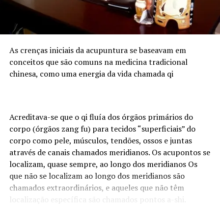
As crenças iniciais da acupuntura se baseavam em
conceitos que são comuns na medicina tradicional
chinesa, como uma energia da vida chamada qi
O Processo do Preenchimento Labial com a Dra.
Daniella Oliveira
Acreditava-se que o qi fluía dos órgãos primários do
corpo (órgãos zang fu) para tecidos “superficiais” do
Na Goioerê Clínica de Estética, a Dra. Daniella Oliveira
corpo como pele, músculos, tendões, ossos e juntas
realiza o preenchimento labial com precisão e cuidado,
através de canais chamados meridianos. Os acupontos se
garantindo resultados excepcionais e satisfatórios para
localizam, quase sempre, ao longo dos meridianos Os
seus pacientes. Veja como é o processo:
que não se localizam ao longo dos meridianos são
chamados extraordinários, e aqueles que não têm
Consulta Inicial:
A
Dra. Daniella Oliveira
realiza
localização específica são chamados pontos a-shi.
uma avaliação detalhada dos lábios do paciente e
discute as expectativas e objetivos do