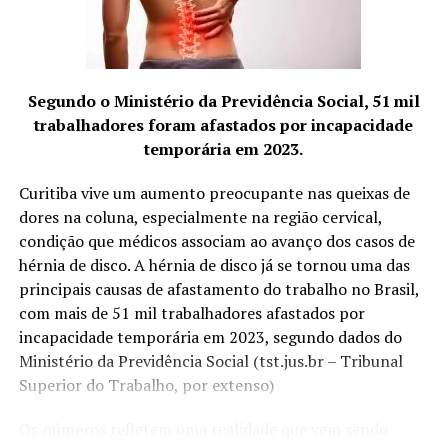
tratadas com estimulações menos vigorosas e pouco
demoradas, ao passo que condições de vazio ou
deficiência pedem manobras de entrada e retirada (não
se retira totalmente a agulha, apenas se dá pequenos
Segundo o Ministério da Previdência Social, 51 mil
solavancos para cima e para baixo), fricção (na parte
trabalhadores foram afastados por incapacidade
áspera da agulha), giros de um lado para outro ou
temporária em 2023.
mesmo pequenos petelecos na ponta exposta da agulha.
Curitiba vive um aumento preocupante nas queixas de
dores na coluna, especialmente na região cervical,
condição que médicos associam ao avanço dos casos de
É costume também utilizar um “mandril” para inserir as
hérnia de disco. A hérnia de disco já se tornou uma das
agulhas. Trata-se de um pequeno tubo plástico
principais causas de afastamento do trabalho no Brasil,
descartável dentro do qual corre a agulha. A leve
com mais de 51 mil trabalhadores afastados por
pressão da ponta do mandril sobre a pele ajuda a reduzir
incapacidade temporária em 2023, segundo dados do
a dor da entrada, mas acupunturistas muito experientes
Ministério da Previdência Social (tst.jus.br – Tribunal
muitas vezes optam por inserir a agulha em um
Superior do Trabalho, por extenso)
movimento rápido à mão livre até a profundidade
indicada, o que não é possível com o mandril (a
Os números refletem uma realidade que vem sendo
diferença entre o comprimento do mandril e da agulha é