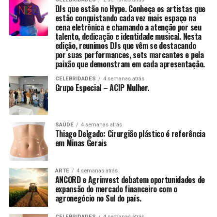
mais sério. A hérnia de disco cervical é uma das
A crise silenciosa que coloca o direito à saúde em xeque
DJs que estão no Hype. Conheça os artistas que
principais causas de dor incapacitante na região e
estão conquistando cada vez mais espaço na
merece atenção precoce”, afirma o Dr. Aragão.
cena eletrônica e chamando a atenção por seu
Uma vez que o de-qi é observado, técnicas podem ser
talento, dedicação e identidade musical. Nesta
utilizadas para “influenciar” o de-qi: por exemplo,
edição, reunimos DJs que vêm se destacando
A hérnia de disco ocorre quando um dos discos
através de certa manipulação, o de-qi pode,
por suas performances, sets marcantes e pela
intervertebrais — estruturas que funcionam como
supostamente, ser transferido do local da agulha para
paixão que demonstram em cada apresentação.
amortecedores entre as vértebras — se desloca ou se
locais mais distantes do corpo. Outras técnicas
CELEBRIDADES
4 semanas atrás
rompe, comprimindo nervos ou mesmo a medula
objetivam “tonificar” (chinês: 补; pinyin: bǔ) ou “sedar”
Grupo Especial – ACIP Mulher.
espinhal, estrutura que transmite sinais do cérebro para
(chinês: 泄; pinyin: xiè) o qi.
o corpo. O impacto pode ser devastador para funções
motoras e sensoriais.
As primeiras técnicas são usadas em padrões de
SAÚDE
4 semanas atrás
deficiência, as últimas em padrões de excesso de energia.
Thiago Delgado: Cirurgião plástico é referência
Um dos sinais mais preocupantes, segundo o
[61] O de-qi é mais importante na acupuntura chinesa,
em Minas Gerais
especialista, é a dor que se irradia do pescoço pelo
enquanto os pacientes ocidentais e japoneses podem
ombro em direção ao braço, frequentemente
não considerá-lo uma parte necessária do tratamento.
acompanhada de formigamento ou fraqueza. “Essa
ARTE
4 semanas atrás
[52]
ANCORD e Agrinvest debatem oportunidades de
irradiação ocorre porque o disco herniado
expansão do mercado financeiro com o
comprime os nervos responsáveis pela força e
agronegócio no Sul do país.
sensibilidade dos membros superiores. Quanto mais
CELEBRIDADES
4 semanas atrás