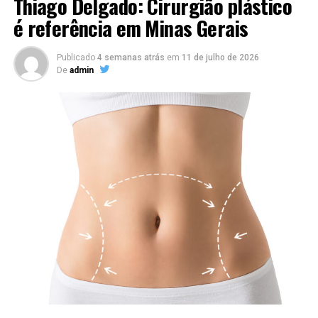
Thiago Delgado: Cirurgião plástico
é referência em Minas Gerais
Publicado
4 semanas atrás
em
11 de julho de 2026
De
admin
Benefícios do Preenchimento Labial
Aumento do Volume:
Proporciona lábios mais
cheios e volumosos, melhorando a aparência geral
do rosto.