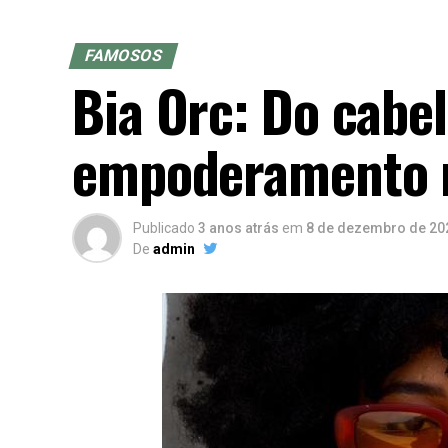
FAMOSOS
Bia Orc: Do cabe
empoderamento n
Publicado
3 anos atrás
em
8 de dezembro de 20
De
admin