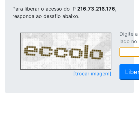
Para liberar o acesso
do IP
216.73.216.176
,
responda ao desafio abaixo.
Digite 
lado no
[trocar imagem]