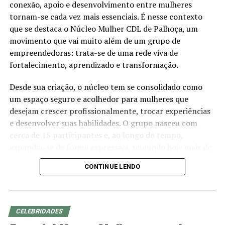
trabalho.
conexão, apoio e desenvolvimento entre mulheres
E desde então ela vem criando conteúdo, hoje com uma
tornam-se cada vez mais essenciais. É nesse contexto
vida muito mais confortável e muito grata por tudo o
que se destaca o Núcleo Mulher CDL de Palhoça, um
que conquistou até aqui!
movimento que vai muito além de um grupo de
empreendedoras: trata-se de uma rede viva de
Seus valores e propósitos?
fortalecimento, aprendizado e transformação.
Meus valores são pautados em:
Desde sua criação, o núcleo tem se consolidado como
-Determinação
um espaço seguro e acolhedor para mulheres que
-Autenticidade
desejam crescer profissionalmente, trocar experiências
-Criatividade
e desenvolver suas habilidades. O grupo nasceu com
-Fé
cerca de 15 participantes e, ao longo do tempo,
-Transparência
expandiu-se de forma expressiva, reunindo hoje mais de
-Alegria
180 mulheres com histórias, perfis e trajetórias
CONTINUE LENDO
diferentes, mas que compartilham um mesmo
Meus propósitos:
propósito: crescer juntas e fazer a diferença em seus
negócios e na comunidade.
Meu propósito é ser lembrada de forma positiva e
autêntica por onde passo. Assim como alegrar o dia das
CELEBRIDADES
Mais do que promover oportunidades de negócios, o
pessoas e criar conexões genuínas com meu público e