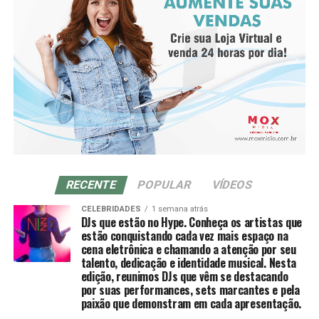
inteligência emocional para lidar com os desafios, visão
para criar novas possibilidades e, principalmente,
consciência coletiva: entender que quando mulheres se
apoiam, todas crescem juntas.
RECENTE
POPULAR
VÍDEOS
CELEBRIDADES
1 semana atrás
DJs que estão no Hype. Conheça os artistas que
estão conquistando cada vez mais espaço na
cena eletrônica e chamando a atenção por seu
talento, dedicação e identidade musical. Nesta
edição, reunimos DJs que vêm se destacando
por suas performances, sets marcantes e pela
paixão que demonstram em cada apresentação.