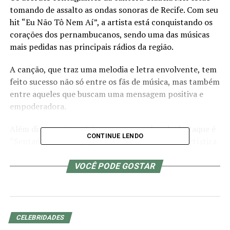
tomando de assalto as ondas sonoras de Recife. Com seu
hit “Eu Não Tô Nem Aí”, a artista está conquistando os
corações dos pernambucanos, sendo uma das músicas
mais pedidas nas principais rádios da região.
A canção, que traz uma melodia e letra envolvente, tem
feito sucesso não só entre os fãs de música, mas também
entre aqueles que buscam uma mensagem positiva e
empoderadora.
Além disso, outra música que vem ganhando destaque é
CONTINUE LENDO
“Sentada Violenta”, que mostra a versatilidade artística
de Glaucia Mel. Com uma batida envolvente e uma letra
que mistura sensualidade com empoderamento
VOCÊ PODE GOSTAR
feminino, a música tem alcançado um grande público e
promete se tornar mais um sucesso na carreira da
cantora.
CELEBRIDADES
Em meio a esse sucesso, Glaucia Mel tem planos de