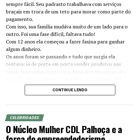
sempre fácil. Seu padrasto trabalhava com serviços
braçais em troca de um teto para morar como parte do
pagamento.
Com isso, sua familia mudáva muito de um lado para o
outro. Foi uma fase difícil, faltava tudo!
Com 12 anos ela começou a fazer faxina para ganhar
algum dinheiro.
Os anos foram se passando e tudo que surgia ela
tentava: ia de porta em porta vender produtos nas
casas, fazia unha, ia pra roça, fazia de tudo um pouco.
Quando seu avô faleceu, foi outro período bem difícil,
pois sua mãe sempre sofreu de depressão e tudo só se
CONTINUE LENDO
agravou mais.
Foi então que sua família tentou a vida na cidade -
Orleans.
Ela conclui seu ensino médio a noite enquanto
CELEBRIDADES
trabalhava durante o dia e entrou na faculdade.
O Núcleo Mulher CDL Palhoça e a
Ela decidiu fazer medicina veterinária, mesmo sabendo
força do empreendedorismo
que seria um desafio estudar em período integral sem