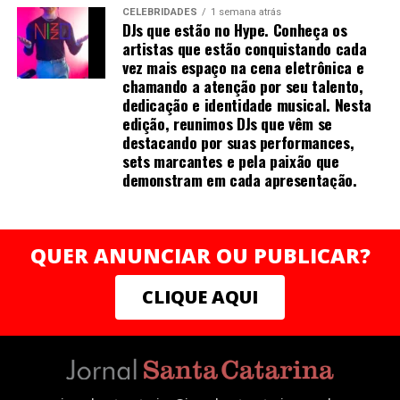
redes de apoio para milhares de mulheres que desejam
CELEBRIDADES
1 semana atrás
empreender com autonomia e sustentabilidade.
DJs que estão no Hype. Conheça os
“Acredito que o conhecimento e a valorização
artistas que estão conquistando cada
profissional devem caminhar junto com ações concretas
vez mais espaço na cena eletrônica e
chamando a atenção por seu talento,
de transformação. Ao apoiar a Rede Mulher
dedicação e identidade musical. Nesta
Empreendedora, quero contribuir para que mais
edição, reunimos DJs que vêm se
mulheres possam enxergar e negociar o próprio valor,
destacando por suas performances,
construindo trajetórias sólidas e independentes”,
sets marcantes e pela paixão que
finaliza Mirella.
demonstram em cada apresentação.
QUER ANUNCIAR OU PUBLICAR?
Sobre a autora
CLIQUE AQUI
Mais do que crescer, trata-se de prosperar em todas as
dimensões — com consistência, clareza e poder .
Natural de Recife (PE), Mirella Franco Melo é graduada
em farmácia industrial e construiu carreira sólida na
indústria farmacêutica, onde liderou áreas de qualidade,
compliance e transformação organizacional. Como