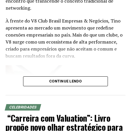
encontro que transcende o conceito tradicional de
em segmentos estratégicos da economia brasileira e
com forte aposta no pentecostal
networking.
acompanhar a evolução das demandas dos investidores.
À frente do V8 Club Brasil Empresas & Negócios, Tino
Eduardo Vanin, Estrategista Sênior de Agricultura da
apresenta ao mercado um movimento que redefine
Marex e Analista do Complexo Soja, abordará o cenário
conexões empresariais no país. Mais do que um clube, o
atual do agronegócio, as oportunidades que o setor abre
V8 surge como um ecossistema de alta performance,
para assessores de investimento, os movimentos de
criado para empresários que não aceitam o comum e
mercado que impactam investidores e como os
buscam resultados fora da curva.
profissionais podem ampliar as conversas com seus
clientes a partir do repertório do agro. Com mais de 20
anos de experiência nos mercados de commodities
agrícolas e derivativos, Vanin atende atualmente
CONTINUE LENDO
grandes fundos de investimento no Brasil e na China,
além de trading companies, oferecendo análises e
estratégias para a gestão de riscos e oportunidades no
agronegócio.
CELEBRIDADES
“Carreira com Valuation”: Livro
O evento será realizado de forma presencial, às 19h,
propõe novo olhar estratégico para
com participação gratuita mediante inscrição prévia e