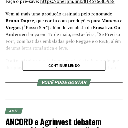
Faça o pre-save:
https://onerpm.link/814676685938
Vem aí mais uma produção assinada pelo renomado
Bruno Dupre
, que conta com produções para
Maneva
e
Viegas
(“Posso Ser”) além de vocalista da Brasativa.
Gu
Andersen
lança em 17 de maio, sexta-feira, “Se Preciso
For”, com batidas embaladas pelo Reggae e o R&B, além
de uma letra romântica e leve.
O alto astral promete tomar conta de todo mundo que
CONTINUE LENDO
der play na canção, afinal, ela é inspiradora, de refrão
poderoso e quer te levar a sonhar e correr atrás dos seus
sonhos. Além disso, o baixo e a bateria da faixa levam o
VOCÊ PODE GOSTAR
ouvinte para as tradicionais músicas jamaicanas,
contando com timbres um pouco mais puxados ao pop.
A experiência é amplificada com uma pegada acústica e
dançante, que utiliza instrumentos como clavinetes,
ARTE
solos de violão e metais.
ANCORD e Agrinvest debatem