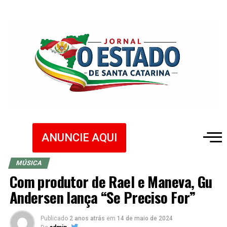
ANUNCIE AQUI
MÚSICA
Com produtor de Rael e Maneva, Gu
Andersen lança “Se Preciso For”
Publicado
2 anos atrás
em
14 de maio de 2024