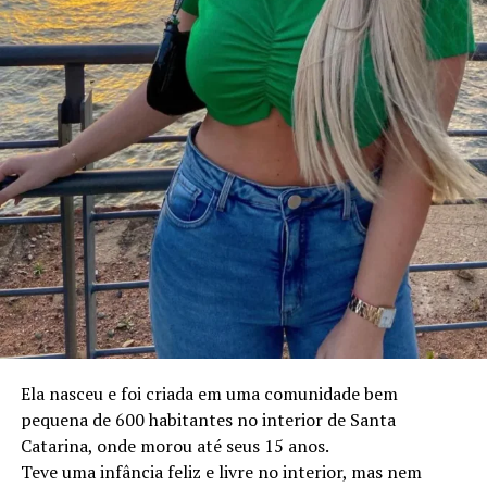
Além de sua atuação como consultor automotivo,
Ela nasceu e foi criada em uma comunidade bem
Robson destaca-se por sua autenticidade, expressando-
pequena de 600 habitantes no interior de Santa
se através de maquiagem e vestimentas diferenciadas,
Catarina, onde morou até seus 15 anos.
desafiando estereótipos e inspirando outros a serem
Teve uma infância feliz e livre no interior, mas nem
verdadeiros consigo mesmos.