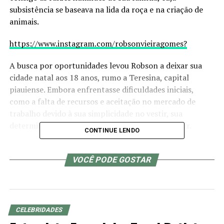
subsistência se baseava na lida da roça e na criação de
animais.
https://www.instagram.com/robsonvieiragomes?
A busca por oportunidades levou Robson a deixar sua
cidade natal aos 18 anos, rumo a Teresina, capital
piauiense. Embora enfrentasse dificuldades iniciais,
como a falta de recursos e aceitação no mercado de
trabalho devido à sua simplicidade no vestir, sua
determinação inabalável o impulsionou a persistir.
CONTINUE LENDO
Após períodos de residência com parentes na cidade
VOCÊ PODE GOSTAR
grande, Robson encontrou sua vocação no ramo
automotivo. Seu ingresso na Cred Carro marcou um
ponto de virada em sua vida, proporcionando-lhe
estabilidade financeira e a realização de sonhos como a
CELEBRIDADES
aquisição de sua primeira casa e móveis.