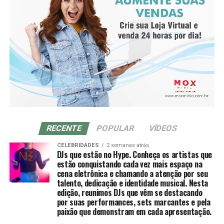
inteligência emocional para lidar com os desafios, visão
para criar novas possibilidades e, principalmente,
consciência coletiva: entender que quando mulheres se
apoiam, todas crescem juntas.
RECENTE
POPULAR
VÍDEOS
CELEBRIDADES
2 semanas atrás
DJs que estão no Hype. Conheça os artistas que
estão conquistando cada vez mais espaço na
cena eletrônica e chamando a atenção por seu
talento, dedicação e identidade musical. Nesta
edição, reunimos DJs que vêm se destacando
por suas performances, sets marcantes e pela
paixão que demonstram em cada apresentação.