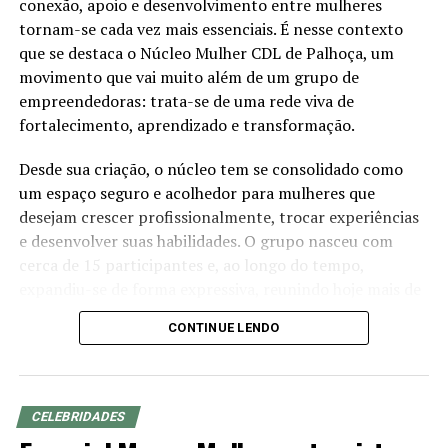
trabalho.
conexão, apoio e desenvolvimento entre mulheres
E desde então ela vem criando conteúdo, hoje com uma
tornam-se cada vez mais essenciais. É nesse contexto
vida muito mais confortável e muito grata por tudo o
que se destaca o Núcleo Mulher CDL de Palhoça, um
que conquistou até aqui!
movimento que vai muito além de um grupo de
empreendedoras: trata-se de uma rede viva de
Seus valores e propósitos?
fortalecimento, aprendizado e transformação.
Meus valores são pautados em:
Desde sua criação, o núcleo tem se consolidado como
-Determinação
um espaço seguro e acolhedor para mulheres que
-Autenticidade
desejam crescer profissionalmente, trocar experiências
-Criatividade
e desenvolver suas habilidades. O grupo nasceu com
-Fé
cerca de 15 participantes e, ao longo do tempo,
-Transparência
expandiu-se de forma expressiva, reunindo hoje mais de
-Alegria
180 mulheres com histórias, perfis e trajetórias
CONTINUE LENDO
diferentes, mas que compartilham um mesmo
Meus propósitos:
propósito: crescer juntas e fazer a diferença em seus
negócios e na comunidade.
Meu propósito é ser lembrada de forma positiva e
autêntica por onde passo. Assim como alegrar o dia das
CELEBRIDADES
Mais do que promover oportunidades de negócios, o
pessoas e criar conexões genuínas com meu público e