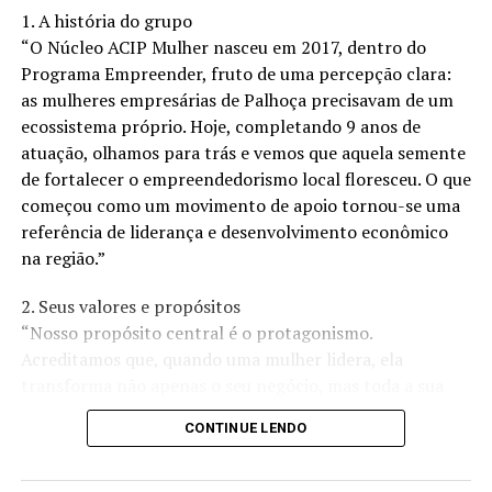
as realizações daqueles que querem qualidade de vida e
1. A história do grupo
patrimônio.
“O Núcleo ACIP Mulher nasceu em 2017, dentro do
Programa Empreender, fruto de uma percepção clara:
No segmento imobiliário, no total dos doze meses do
as mulheres empresárias de Palhoça precisavam de um
ano passado, as contemplações representaram
ecossistema próprio. Hoje, completando 9 anos de
potenciais 20,4% de crescimento no total de imóveis
atuação, olhamos para trás e vemos que aquela semente
financiados, incluindo recursos das cadernetas do
de fortalecer o empreendedorismo local floresceu. O que
Sistema Brasileiro de Poupança e Empréstimo (SBPE).
começou como um movimento de apoio tornou-se uma
referência de liderança e desenvolvimento econômico
Com 77 mil seguidores no Instagram, Patrick Suyti é
na região.”
referência em vendas e expansão de negócios. Formado
em contabilidade e especializado em controladoria,
2. Seus valores e propósitos
Suyti está concluindo cursos em neurociência e filosofia
“Nosso propósito central é o protagonismo.
pela PUC. Além de diretor regional, ele é sócio licenciado
Acreditamos que, quando uma mulher lidera, ela
de 17 unidades da Ademicon, demonstrando seu
transforma não apenas o seu negócio, mas toda a sua
compromisso com o crescimento e sucesso do consórcio
comunidade. Nossos valores são pautados na
no Brasil.
CONTINUE LENDO
colaboração, na ética e no crescimento conjunto. Não
estamos aqui apenas para ‘fazer negócios’, mas para
Durante sua estadia na Bahia, Patrick Suyti liderará um
criar um ambiente onde o desenvolvimento profissional