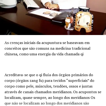
agronegócio nacional, com forte produção de grãos e
proteína animal, e concentra empresas, cooperativas e
instituições financeiras que demandam cada vez mais
profissionais com esse duplo repertório. O Sul
concentra atualmente 6.683 assessores de investimento
certificados pela ANCORD. É o segundo maior mercado
do país, representando 24,6% do total de profissionais.
Desde 2020, a região experimentou um crescimento de
As crenças iniciais da acupuntura se baseavam em
145% na quantidade de assessores.
conceitos que são comuns na medicina tradicional
chinesa, como uma energia da vida chamada qi
Pensando nesse mercado, foi lançada em julho de 2024
pela ANCORD, em parceria com a Agrinvest, a
certificação Agro 100. Trata-se de um selo de excelência
que conecta o mercado financeiro à realidade do campo.
Acreditava-se que o qi fluía dos órgãos primários do
corpo (órgãos zang fu) para tecidos “superficiais” do
Programação
corpo como pele, músculos, tendões, ossos e juntas
através de canais chamados meridianos. Os acupontos se
A participação da ANCORD reforça a importância da
localizam, quase sempre, ao longo dos meridianos Os
capacitação contínua em um mercado em constante
que não se localizam ao longo dos meridianos são