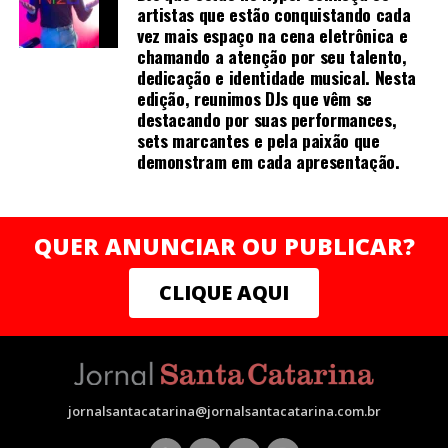
várias técnicas de manipulação costumam ser
artistas que estão conquistando cada
empregadas para promovê-la, como arrancar, sacudir e
vez mais espaço na cena eletrônica e
tremer.[61]
chamando a atenção por seu talento,
dedicação e identidade musical. Nesta
edição, reunimos DJs que vêm se
destacando por suas performances,
Uma vez que o de-qi é observado, técnicas podem ser
sets marcantes e pela paixão que
demonstram em cada apresentação.
utilizadas para “influenciar” o de-qi: por exemplo,
através de certa manipulação, o de-qi pode,
supostamente, ser transferido do local da agulha para
locais mais distantes do corpo. Outras técnicas
QUER ANUNCIAR OU PUBLICAR?
objetivam “tonificar” (chinês: 补; pinyin: bǔ) ou “sedar”
(chinês: 泄; pinyin: xiè) o qi.
CLIQUE AQUI
As primeiras técnicas são usadas em padrões de
deficiência, as últimas em padrões de excesso de energia.
[61] O de-qi é mais importante na acupuntura chinesa,
enquanto os pacientes ocidentais e japoneses podem
jornalsantacatarina@jornalsantacatarina.com.br
não considerá-lo uma parte necessária do tratamento.
[52]