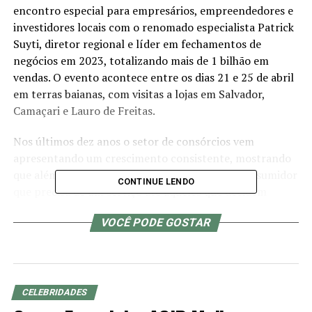
encontro especial para empresários, empreendedores e
investidores locais com o renomado especialista Patrick
Suyti, diretor regional e líder em fechamentos de
negócios em 2023, totalizando mais de 1 bilhão em
vendas. O evento acontece entre os dias 21 e 25 de abril
em terras baianas, com visitas a lojas em Salvador,
Camaçari e Lauro de Freitas.
Nos últimos dez anos o setor de consórcios vem
apresentando um crescimento consistente, mostrando
que além de democrático ele atende desde o consumidor
CONTINUE LENDO
que precisa de um serviço até aqueles que decidem
comprar um imóvel ou um veículo pesado, como
VOCÊ PODE GOSTAR
caminhão ou trator, passando por motocicletas,
veículos leves, eletroeletrônicos diversos ou melhorar a
qualidade de vida. O sistema de consórcios iniciou 2024
mantendo o ritmo de negócios observado durante o ano
passado.
CELEBRIDADES