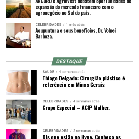
ANCORD e Agrinvest debatem oportunidades de
muitas vezes optam por inserir a agulha em um
Nacional das Corretoras e Distribuidoras de Títulos e
expansão do mercado financeiro com o
movimento rápido à mão livre até a profundidade
agronegócio no Sul do país.
Valores Mobiliários, Câmbio e Mercadorias) se
indicada, o que não é possível com o mandril (a
consolidou como a mais representativa Associação da
diferença entre o comprimento do mandril e da agulha é
CELEBRIDADES
1 mês atrás
Indústria de Intermediação. É também reconhecida pela
Acupuntura e seus benefícios, Dr. Volnei
o quanto se conseguirá inserir da agulha no primeiro
qualidade de suas iniciativas educacionais e, por conta de
Barboza.
movimento).
sua experiência, modernos processos e constantes
investimentos em tecnologia, se tornou uma referência
do mercado financeiro e de capitais como Entidade
DESTAQUE
Certificadora e Credenciadora.
Sensação de qi
SAÚDE
4 semanas atrás
Thiago Delgado: Cirurgião plástico é
Sobre a Agrinvest Commodities
De-qi (Chinês: 得气; pinyin: dé qì; “chegada de qi”) se
referência em Minas Gerais
refere a uma alegada sensação de torpor, distensão ou
A Agrinvest Commodities é referência em inteligência de
formigamento elétrico no local da agulha. Se essa
mercado e gestão de risco para o agronegócio brasileiro,
sensação não ocorre, então se justifica dizendo que o
CELEBRIDADES
4 semanas atrás
Grupo Especial – ACIP Mulher.
conectando produtores, indústrias e o mercado
acuponto não foi localizado corretamente, ou a agulha
financeiro por meio de análises, consultoria e operações
não foi inserida na profundidade correta, ou houve
em commodities agrícolas.
manipulação inadequada. Se o de-qi não é
imediatamente sentido no local de inserção da agulha,
CELEBRIDADES
2 semanas atrás
DJs que estão no Hype. Conheça os