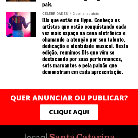
oferecendo capacitação, mentorias, acesso a crédito e
país.
redes de apoio para milhares de mulheres que desejam
CELEBRIDADES
2 semanas atrás
empreender com autonomia e sustentabilidade.
DJs que estão no Hype. Conheça os
“Acredito que o conhecimento e a valorização
artistas que estão conquistando cada
profissional devem caminhar junto com ações concretas
vez mais espaço na cena eletrônica e
chamando a atenção por seu talento,
de transformação. Ao apoiar a Rede Mulher
dedicação e identidade musical. Nesta
Empreendedora, quero contribuir para que mais
edição, reunimos DJs que vêm se
mulheres possam enxergar e negociar o próprio valor,
destacando por suas performances,
construindo trajetórias sólidas e independentes”,
sets marcantes e pela paixão que
finaliza Mirella.
demonstram em cada apresentação.
QUER ANUNCIAR OU PUBLICAR?
Sobre a autora
CLIQUE AQUI
Mais do que crescer, trata-se de prosperar em todas as
dimensões — com consistência, clareza e poder .
Natural de Recife (PE), Mirella Franco Melo é graduada
em farmácia industrial e construiu carreira sólida na
indústria farmacêutica, onde liderou áreas de qualidade,