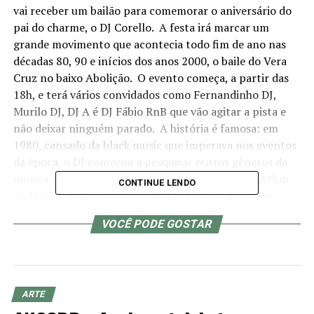
vai receber um bailão para comemorar o aniversário do
pai do charme, o DJ Corello. A festa irá marcar um
grande movimento que acontecia todo fim de ano nas
décadas 80, 90 e inícios dos anos 2000, o baile do Vera
Cruz no baixo Abolição. O evento começa, a partir das
18h, e terá vários convidados como Fernandinho DJ,
Murilo DJ, DJ A é DJ Fábio RnB que vão agitar a pista e
não deixar ninguém parado. A história é famosa: em
1980, cansado da black music que imperava nos eventos
da época, o DJ começou a pesquisar outros gêneros da
música americana. Acabou se encantando pelo rhythm
CONTINUE LENDO
and blues, mas, como o termo era complicado de se
pronunciar, resolveu rebatizá-lo. E tanto o nome como o
VOCÊ PODE GOSTAR
gênero se tornaram um sucesso: o charme se
popularizou nos bailes do subúrbio carioca nos anos 80 e
segue firme até hoje, tendo parado até em uma novela
da Globo, “Avenida Brasil” (2012).
ARTE