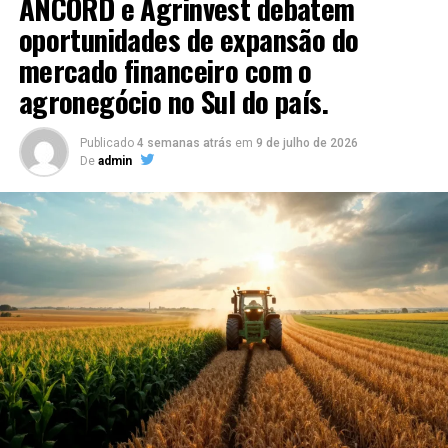
ANCORD e Agrinvest debatem
oportunidades de expansão do
mercado financeiro com o
agronegócio no Sul do país.
Publicado
4 semanas atrás
em
9 de julho de 2026
De
admin
O charme ganhou o país. No público, você tem a
rapaziada mais jovem que dança passinho, aquele
negócio todo, tem um pessoal mais velho, de new jack
swing, 35 a 40 anos, e os saudosistas mesmo, que
pegaram o movimento do início e preferem o repertório
mais antigo, do final dos anos 70 e início dos 80. Isso só
vem a somar, são três tribos em uma só, comemora ele.