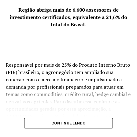
Região abriga mais de 6.600 assessores de
investimento certificados, equivalente a 24,6% do
total do Brasil.
Responsável por mais de 25% do Produto Interno Bruto
(PIB) brasileiro, o agronegócio tem ampliado sua
conexão com o mercado financeiro e impulsionado a
demanda por profissionais preparados para atuar em
temas como commodities, crédito rural, hedge cambial e
derivativos agrícolas. Para discutir esse cenário e as
Para ele, o estilo tem seu lugar garantido nos corações
oportunidades geradas por essa aproximação, a
dos cariocas. O único divertimento que o cara que é
ANCORD (Associação Nacional das Corretoras e
pobre e mora na Zona Norte é ir ou para o samba, ou
Distribuidoras de Títulos e Valores Mobiliários, Câmbio e
CONTINUE LENDO
para o pagode, ou para o charme. Se você perguntar
Mercadorias) e a Agrinvest Commodities promoverão,