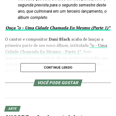
segunda prevista para o segundo semestre deste
ano, que culminará em um terceiro lançamento, o
álbum completo
Ouça “o – Uma Cidade Chamada Eu Mesmo (Parte 1)”
O cantor e compositor
Dani Black
acaba de lançar a
primeira parte de seu novo álbum, intitulada
“o – Uma
Cidade Chamada Eu Mesmo – Parte 1”
. Este
lançamento marca o início de um projeto inovador, que
será dividido em três partes, com a segunda prevista
CONTINUE LENDO
para o próximo semestre, que culminará em um terceiro
lançamento, o álbum completo. A primeira parte chega
com dez faixas que prometem surpreender os fãs com
VOCÊ PODE GOSTAR
uma sonoridade mais pop e uma energia única.
“Esse álbum começou como normalmente começam os
meus álbuns, com três canções que foram feitas em
ARTE
sequência. Quando fiz essas três canções, senti que tinha