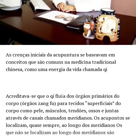
agronegócio nacional, com forte produção de grãos e
proteína animal, e concentra empresas, cooperativas e
instituições financeiras que demandam cada vez mais
profissionais com esse duplo repertório. O Sul
concentra atualmente 6.683 assessores de investimento
certificados pela ANCORD. É o segundo maior mercado
do país, representando 24,6% do total de profissionais.
Desde 2020, a região experimentou um crescimento de
As crenças iniciais da acupuntura se baseavam em
145% na quantidade de assessores.
conceitos que são comuns na medicina tradicional
chinesa, como uma energia da vida chamada qi
Pensando nesse mercado, foi lançada em julho de 2024
pela ANCORD, em parceria com a Agrinvest, a
certificação Agro 100. Trata-se de um selo de excelência
que conecta o mercado financeiro à realidade do campo.
Acreditava-se que o qi fluía dos órgãos primários do
corpo (órgãos zang fu) para tecidos “superficiais” do
Programação
corpo como pele, músculos, tendões, ossos e juntas
através de canais chamados meridianos. Os acupontos se
A participação da ANCORD reforça a importância da
localizam, quase sempre, ao longo dos meridianos Os
capacitação contínua em um mercado em constante
que não se localizam ao longo dos meridianos são