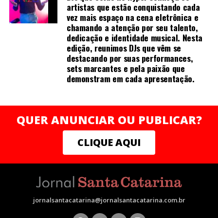
várias técnicas de manipulação costumam ser
artistas que estão conquistando cada
empregadas para promovê-la, como arrancar, sacudir e
vez mais espaço na cena eletrônica e
tremer.[61]
chamando a atenção por seu talento,
dedicação e identidade musical. Nesta
edição, reunimos DJs que vêm se
destacando por suas performances,
Uma vez que o de-qi é observado, técnicas podem ser
sets marcantes e pela paixão que
demonstram em cada apresentação.
utilizadas para “influenciar” o de-qi: por exemplo,
através de certa manipulação, o de-qi pode,
supostamente, ser transferido do local da agulha para
locais mais distantes do corpo. Outras técnicas
QUER ANUNCIAR OU PUBLICAR?
objetivam “tonificar” (chinês: 补; pinyin: bǔ) ou “sedar”
(chinês: 泄; pinyin: xiè) o qi.
CLIQUE AQUI
As primeiras técnicas são usadas em padrões de
deficiência, as últimas em padrões de excesso de energia.
[61] O de-qi é mais importante na acupuntura chinesa,
enquanto os pacientes ocidentais e japoneses podem
jornalsantacatarina@jornalsantacatarina.com.br
não considerá-lo uma parte necessária do tratamento.
[52]