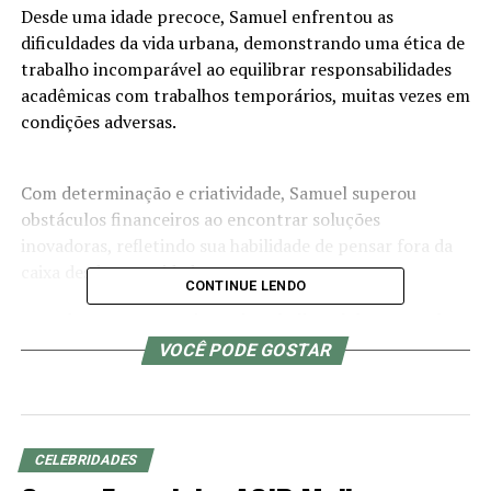
Desde uma idade precoce, Samuel enfrentou as
dificuldades da vida urbana, demonstrando uma ética de
trabalho incomparável ao equilibrar responsabilidades
acadêmicas com trabalhos temporários, muitas vezes em
condições adversas.
Com determinação e criatividade, Samuel superou
obstáculos financeiros ao encontrar soluções
inovadoras, refletindo sua habilidade de pensar fora da
caixa desde tenra idade.
CONTINUE LENDO
A mudança para a região nobre do litoral de São Paulo
marcou um novo capítulo em sua jornada, desafiando-o
VOCÊ PODE GOSTAR
a se adaptar a um ambiente completamente diferente e
a aproveitar as oportunidades que se apresentavam.
Graduado em Comunicação e com experiência em
CELEBRIDADES
empreendedorismo digital, Samuel encontrou sua