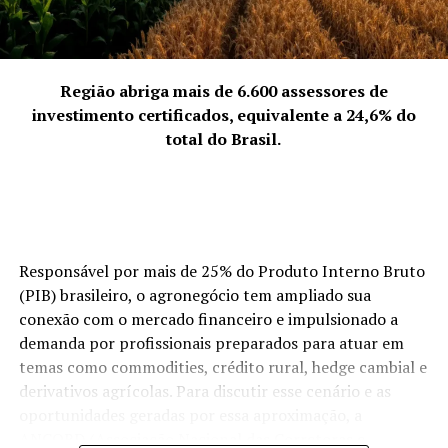
4. A força coletiva que representam
“Representamos a quebra da solidão empreendedora.
Empreender pode ser um fardo se feito isoladamente,
mas, coletivamente, torna-se uma jornada
Região abriga mais de 6.600 assessores de
enriquecedora. Discutimos abertamente os desafios da
investimento certificados, equivalente a 24,6% do
‘mulher multitarefa’ e transformamos essas dores em
total do Brasil.
soluções compartilhadas. Nossa força vem da união:
quando uma de nós cresce, o grupo todo sobe de nível.
Somos uma rede de apoio que prova, diariamente, que o
talento feminino é um dos maiores motores da
economia de Palhoça.”
Responsável por mais de 25% do Produto Interno Bruto
(PIB) brasileiro, o agronegócio tem ampliado sua
ACIP Mulher.
conexão com o mercado financeiro e impulsionado a
demanda por profissionais preparados para atuar em
temas como commodities, crédito rural, hedge cambial e
derivativos agrícolas. Para discutir esse cenário e as
oportunidades geradas por essa aproximação, a
ANCORD (Associação Nacional das Corretoras e