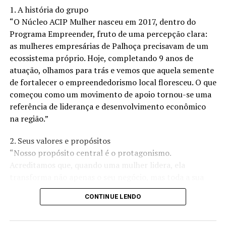
1. A história do grupo
“O Núcleo ACIP Mulher nasceu em 2017, dentro do
Programa Empreender, fruto de uma percepção clara:
Atualmente, Samuel Trindade reside na região nobre do
as mulheres empresárias de Palhoça precisavam de um
litoral de São Paulo, onde compartilha sua história
ecossistema próprio. Hoje, completando 9 anos de
inspiradora e conhecimento em palestras motivacionais
atuação, olhamos para trás e vemos que aquela semente
e workshops, incentivando outros a perseguirem seus
de fortalecer o empreendedorismo local floresceu. O que
sonhos e transformarem desafios em oportunidades.
começou como um movimento de apoio tornou-se uma
referência de liderança e desenvolvimento econômico
Sua abordagem única, combinando comunicação eficaz e
na região.”
educação empresarial, oferece uma visão valiosa para
aqueles que buscam sucesso no mundo digital.
2. Seus valores e propósitos
“Nosso propósito central é o protagonismo.
Convidando o público a embarcar em sua jornada de
Acreditamos que, quando uma mulher lidera, ela
transformação, Samuel Trindade continua a ser uma
transforma não apenas o seu negócio, mas toda a sua
fonte de inspiração e orientação para aqueles que
comunidade. Nossos valores são pautados na
desejam trilhar o caminho do empreendedorismo com
CONTINUE LENDO
colaboração, na ética e no crescimento conjunto. Não
confiança e determinação.
estamos aqui apenas para ‘fazer negócios’, mas para
criar um ambiente onde o desenvolvimento profissional