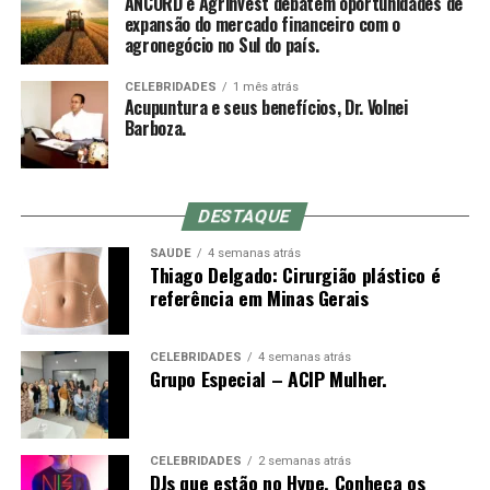
ANCORD e Agrinvest debatem oportunidades de
muitas vezes optam por inserir a agulha em um
Nacional das Corretoras e Distribuidoras de Títulos e
expansão do mercado financeiro com o
movimento rápido à mão livre até a profundidade
agronegócio no Sul do país.
Valores Mobiliários, Câmbio e Mercadorias) se
indicada, o que não é possível com o mandril (a
consolidou como a mais representativa Associação da
diferença entre o comprimento do mandril e da agulha é
CELEBRIDADES
1 mês atrás
Indústria de Intermediação. É também reconhecida pela
Acupuntura e seus benefícios, Dr. Volnei
o quanto se conseguirá inserir da agulha no primeiro
qualidade de suas iniciativas educacionais e, por conta de
Barboza.
movimento).
sua experiência, modernos processos e constantes
investimentos em tecnologia, se tornou uma referência
do mercado financeiro e de capitais como Entidade
DESTAQUE
Certificadora e Credenciadora.
Sensação de qi
SAÚDE
4 semanas atrás
Thiago Delgado: Cirurgião plástico é
Sobre a Agrinvest Commodities
De-qi (Chinês: 得气; pinyin: dé qì; “chegada de qi”) se
referência em Minas Gerais
refere a uma alegada sensação de torpor, distensão ou
A Agrinvest Commodities é referência em inteligência de
formigamento elétrico no local da agulha. Se essa
mercado e gestão de risco para o agronegócio brasileiro,
sensação não ocorre, então se justifica dizendo que o
CELEBRIDADES
4 semanas atrás
Grupo Especial – ACIP Mulher.
conectando produtores, indústrias e o mercado
acuponto não foi localizado corretamente, ou a agulha
financeiro por meio de análises, consultoria e operações
não foi inserida na profundidade correta, ou houve
em commodities agrícolas.
manipulação inadequada. Se o de-qi não é
imediatamente sentido no local de inserção da agulha,
CELEBRIDADES
2 semanas atrás
DJs que estão no Hype. Conheça os