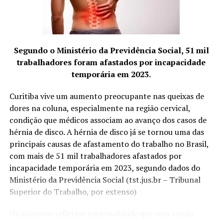
tratadas com estimulações menos vigorosas e pouco
demoradas, ao passo que condições de vazio ou
deficiência pedem manobras de entrada e retirada (não
se retira totalmente a agulha, apenas se dá pequenos
Segundo o Ministério da Previdência Social, 51 mil
solavancos para cima e para baixo), fricção (na parte
trabalhadores foram afastados por incapacidade
áspera da agulha), giros de um lado para outro ou
temporária em 2023.
mesmo pequenos petelecos na ponta exposta da agulha.
Curitiba vive um aumento preocupante nas queixas de
dores na coluna, especialmente na região cervical,
condição que médicos associam ao avanço dos casos de
É costume também utilizar um “mandril” para inserir as
hérnia de disco. A hérnia de disco já se tornou uma das
agulhas. Trata-se de um pequeno tubo plástico
principais causas de afastamento do trabalho no Brasil,
descartável dentro do qual corre a agulha. A leve
com mais de 51 mil trabalhadores afastados por
pressão da ponta do mandril sobre a pele ajuda a reduzir
incapacidade temporária em 2023, segundo dados do
a dor da entrada, mas acupunturistas muito experientes
Ministério da Previdência Social (tst.jus.br – Tribunal
muitas vezes optam por inserir a agulha em um
Superior do Trabalho, por extenso)
movimento rápido à mão livre até a profundidade
indicada, o que não é possível com o mandril (a
Os números refletem uma realidade que vem sendo
diferença entre o comprimento do mandril e da agulha é