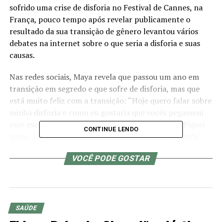
sofrido uma crise de disforia no Festival de Cannes, na
França, pouco tempo após revelar publicamente o
resultado da sua transição de gênero levantou vários
debates na internet sobre o que seria a disforia e suas
causas.
Nas redes sociais, Maya revela que passou um ano em
transição em segredo e que sofre de disforia, mas que
está muito feliz com a transição: “Hoje quero falar sobre
minha disforia e como eu gostaria que vocês pegassem
esse exemplo e levassem pra vida de vocês!!! […] Fiquei
CONTINUE LENDO
quase 1 ano me transicionando, sem ter vazado nada”.
O que é disforia de gênero?
VOCÊ PODE GOSTAR
De acordo com o Dr. Fabiano de Abreu Agrela, Pós PhD
em neurociências e autor do estudo “Disforia de gênero,
multidisciplinaridade e neurociências: Uma visão
SAÚDE
ampliada sobre o tema”, em parceria com o mestre em