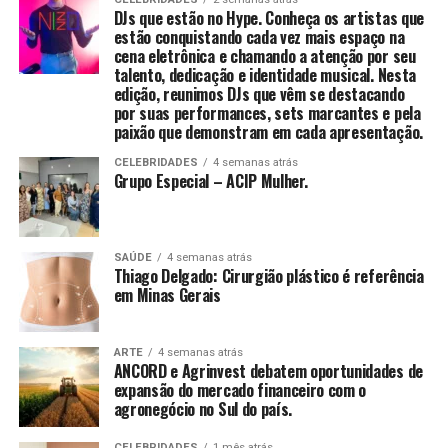
mais sério. A hérnia de disco cervical é uma das
DJs que estão no Hype. Conheça os artistas que
principais causas de dor incapacitante na região e
estão conquistando cada vez mais espaço na
merece atenção precoce”, afirma o Dr. Aragão.
cena eletrônica e chamando a atenção por seu
Uma vez que o de-qi é observado, técnicas podem ser
talento, dedicação e identidade musical. Nesta
utilizadas para “influenciar” o de-qi: por exemplo,
edição, reunimos DJs que vêm se destacando
A hérnia de disco ocorre quando um dos discos
através de certa manipulação, o de-qi pode,
por suas performances, sets marcantes e pela
intervertebrais — estruturas que funcionam como
supostamente, ser transferido do local da agulha para
paixão que demonstram em cada apresentação.
amortecedores entre as vértebras — se desloca ou se
locais mais distantes do corpo. Outras técnicas
CELEBRIDADES
4 semanas atrás
rompe, comprimindo nervos ou mesmo a medula
objetivam “tonificar” (chinês: 补; pinyin: bǔ) ou “sedar”
Grupo Especial – ACIP Mulher.
espinhal, estrutura que transmite sinais do cérebro para
(chinês: 泄; pinyin: xiè) o qi.
o corpo. O impacto pode ser devastador para funções
motoras e sensoriais.
As primeiras técnicas são usadas em padrões de
SAÚDE
4 semanas atrás
deficiência, as últimas em padrões de excesso de energia.
Thiago Delgado: Cirurgião plástico é referência
Um dos sinais mais preocupantes, segundo o
[61] O de-qi é mais importante na acupuntura chinesa,
em Minas Gerais
especialista, é a dor que se irradia do pescoço pelo
enquanto os pacientes ocidentais e japoneses podem
ombro em direção ao braço, frequentemente
não considerá-lo uma parte necessária do tratamento.
acompanhada de formigamento ou fraqueza. “Essa
ARTE
4 semanas atrás
[52]
ANCORD e Agrinvest debatem oportunidades de
irradiação ocorre porque o disco herniado
expansão do mercado financeiro com o
comprime os nervos responsáveis pela força e
agronegócio no Sul do país.
sensibilidade dos membros superiores. Quanto mais
CELEBRIDADES
1 mês atrás