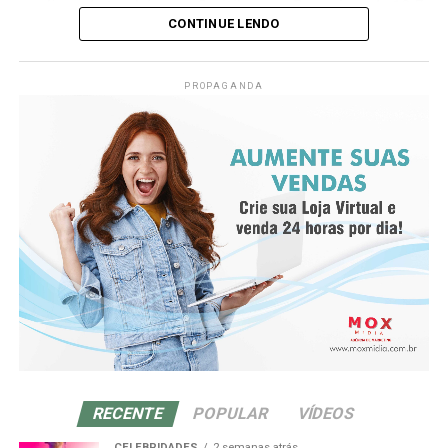
confirmada também em Curitiba e no Paraná, onde 10,7
o quanto se conseguirá inserir da agulha no primeiro
CONTINUE LENDO
mil trabalhadores foram afastados no segundo semestre
movimento).
de 2023 por problemas relacionados à coluna, com
destaque para a hérnia de disco entre as causas mais
PROPAGANDA
frequentes, segundo dados do INSS compilados pelo
governo estadual.
Sensação de qi
Diante desse cenário, o neurocirurgião Afonso Aragão,
De-qi (Chinês: 得气; pinyin: dé qì; “chegada de qi”) se
referência no tratamento de doenças da coluna, faz um
refere a uma alegada sensação de torpor, distensão ou
alerta firme para a população. Ele afirma que a hérnia de
formigamento elétrico no local da agulha. Se essa
disco cervical é uma condição que costuma ser
sensação não ocorre, então se justifica dizendo que o
subestimada, mas que pode evoluir para consequências
acuponto não foi localizado corretamente, ou a agulha
graves se não for identificada e tratada com rapidez e
não foi inserida na profundidade correta, ou houve
atenção.
manipulação inadequada. Se o de-qi não é
imediatamente sentido no local de inserção da agulha,
“A dor no pescoço costuma ser tratada como algo
várias técnicas de manipulação costumam ser
simples: má postura, tensão, excesso de tempo no
empregadas para promovê-la, como arrancar, sacudir e
computador. Mas, quando o incômodo persiste ou
RECENTE
POPULAR
VÍDEOS
tremer.[61]
começa a irradiar para os braços, o problema pode ser
CELEBRIDADES
2 semanas atrás