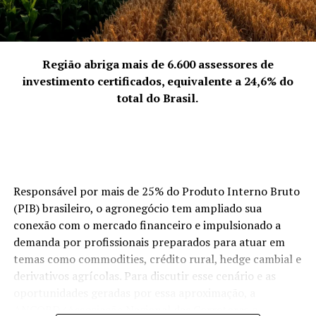
NÃO PERCA
4. A força coletiva que representam
ESG orienta comportamento de compra do consumidor,
“Representamos a quebra da solidão empreendedora.
aponta head de negócios do Gad
Empreender pode ser um fardo se feito isoladamente,
mas, coletivamente, torna-se uma jornada
Região abriga mais de 6.600 assessores de
enriquecedora. Discutimos abertamente os desafios da
investimento certificados, equivalente a 24,6% do
‘mulher multitarefa’ e transformamos essas dores em
total do Brasil.
soluções compartilhadas. Nossa força vem da união:
quando uma de nós cresce, o grupo todo sobe de nível.
Somos uma rede de apoio que prova, diariamente, que o
talento feminino é um dos maiores motores da
economia de Palhoça.”
Responsável por mais de 25% do Produto Interno Bruto
(PIB) brasileiro, o agronegócio tem ampliado sua
ACIP Mulher.
conexão com o mercado financeiro e impulsionado a
demanda por profissionais preparados para atuar em
temas como commodities, crédito rural, hedge cambial e
derivativos agrícolas. Para discutir esse cenário e as
oportunidades geradas por essa aproximação, a
ANCORD (Associação Nacional das Corretoras e