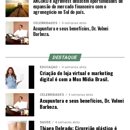
ANCORD e Agrinvest debatem oportunidades de
muitas vezes optam por inserir a agulha em um
Nacional das Corretoras e Distribuidoras de Títulos e
expansão do mercado financeiro com o
movimento rápido à mão livre até a profundidade
agronegócio no Sul do país.
Valores Mobiliários, Câmbio e Mercadorias) se
indicada, o que não é possível com o mandril (a
consolidou como a mais representativa Associação da
diferença entre o comprimento do mandril e da agulha é
CELEBRIDADES
4 semanas atrás
Indústria de Intermediação. É também reconhecida pela
Acupuntura e seus benefícios, Dr. Volnei
o quanto se conseguirá inserir da agulha no primeiro
qualidade de suas iniciativas educacionais e, por conta de
Barboza.
movimento).
sua experiência, modernos processos e constantes
investimentos em tecnologia, se tornou uma referência
do mercado financeiro e de capitais como Entidade
DESTAQUE
Certificadora e Credenciadora.
Sensação de qi
EDUCAÇÃO
4 semanas atrás
Criação de loja virtual e marketing
Sobre a Agrinvest Commodities
De-qi (Chinês: 得气; pinyin: dé qì; “chegada de qi”) se
digital é com a Mox Mídia Brasil.
refere a uma alegada sensação de torpor, distensão ou
A Agrinvest Commodities é referência em inteligência de
formigamento elétrico no local da agulha. Se essa
mercado e gestão de risco para o agronegócio brasileiro,
sensação não ocorre, então se justifica dizendo que o
CELEBRIDADES
4 semanas atrás
Acupuntura e seus benefícios, Dr. Volnei
conectando produtores, indústrias e o mercado
acuponto não foi localizado corretamente, ou a agulha
Barboza.
financeiro por meio de análises, consultoria e operações
não foi inserida na profundidade correta, ou houve
em commodities agrícolas.
manipulação inadequada. Se o de-qi não é
imediatamente sentido no local de inserção da agulha,
SAÚDE
4 semanas atrás
Thiago Delgado: Cirurgião plástico é