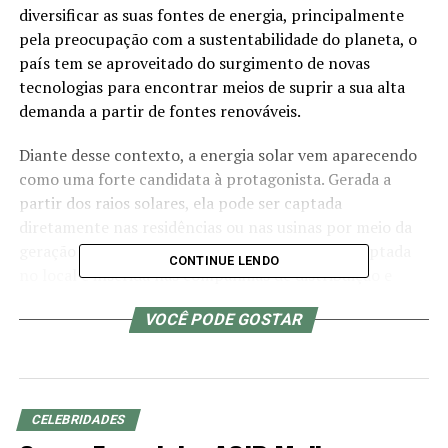
diversificar as suas fontes de energia, principalmente
pela preocupação com a sustentabilidade do planeta, o
país tem se aproveitado do surgimento de novas
tecnologias para encontrar meios de suprir a sua alta
demanda a partir de fontes renováveis.
Diante desse contexto, a energia solar vem aparecendo
como uma forte candidata à protagonista. Gerada a
partir dos raios solares, ela pode ser captada
diretamente nas residências ou nas usinas por meio da
geração distribuída, método em que a energia captada
CONTINUE LENDO
no local é inserida nas companhias de distribuição e
compartilhada entre os consumidores cadastrados no
VOCÊ PODE GOSTAR
serviço.
Além do baixo impacto ambiental, uma vez que se trata
de uma fonte renovável e que não emite poluentes
durante o processo de geração, a energia solar também
CELEBRIDADES
se destaca por conseguir trazer economia na conta de