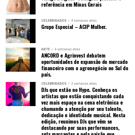
várias técnicas de manipulação costumam ser
referência em Minas Gerais
empregadas para promovê-la, como arrancar, sacudir e
tremer.[61]
CELEBRIDADES
4 semanas atrás
Grupo Especial – ACIP Mulher.
Uma vez que o de-qi é observado, técnicas podem ser
utilizadas para “influenciar” o de-qi: por exemplo,
ARTE
4 semanas atrás
ANCORD e Agrinvest debatem
através de certa manipulação, o de-qi pode,
oportunidades de expansão do mercado
supostamente, ser transferido do local da agulha para
financeiro com o agronegócio no Sul do
locais mais distantes do corpo. Outras técnicas
país.
objetivam “tonificar” (chinês: 补; pinyin: bǔ) ou “sedar”
(chinês: 泄; pinyin: xiè) o qi.
CELEBRIDADES
2 semanas atrás
DJs que estão no Hype. Conheça os
artistas que estão conquistando cada
As primeiras técnicas são usadas em padrões de
vez mais espaço na cena eletrônica e
deficiência, as últimas em padrões de excesso de energia.
chamando a atenção por seu talento,
[61] O de-qi é mais importante na acupuntura chinesa,
dedicação e identidade musical. Nesta
enquanto os pacientes ocidentais e japoneses podem
edição, reunimos DJs que vêm se
não considerá-lo uma parte necessária do tratamento.
destacando por suas performances,
sets marcantes e pela paixão que
[52]