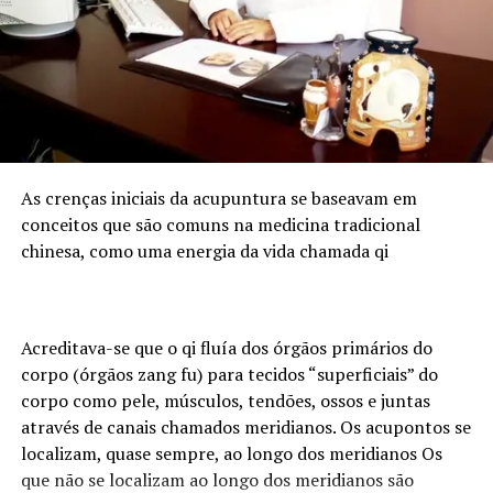
agronegócio nacional, com forte produção de grãos e
proteína animal, e concentra empresas, cooperativas e
instituições financeiras que demandam cada vez mais
profissionais com esse duplo repertório. O Sul
concentra atualmente 6.683 assessores de investimento
certificados pela ANCORD. É o segundo maior mercado
do país, representando 24,6% do total de profissionais.
Desde 2020, a região experimentou um crescimento de
As crenças iniciais da acupuntura se baseavam em
145% na quantidade de assessores.
conceitos que são comuns na medicina tradicional
chinesa, como uma energia da vida chamada qi
Pensando nesse mercado, foi lançada em julho de 2024
pela ANCORD, em parceria com a Agrinvest, a
certificação Agro 100. Trata-se de um selo de excelência
que conecta o mercado financeiro à realidade do campo.
Acreditava-se que o qi fluía dos órgãos primários do
corpo (órgãos zang fu) para tecidos “superficiais” do
Programação
corpo como pele, músculos, tendões, ossos e juntas
através de canais chamados meridianos. Os acupontos se
A participação da ANCORD reforça a importância da
localizam, quase sempre, ao longo dos meridianos Os
capacitação contínua em um mercado em constante
que não se localizam ao longo dos meridianos são