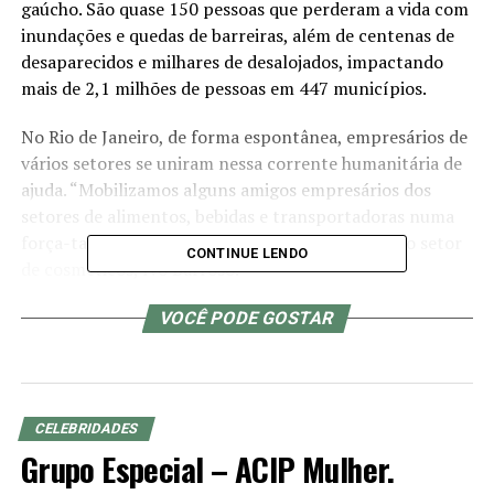
gaúcho. São quase 150 pessoas que perderam a vida com
inundações e quedas de barreiras, além de centenas de
desaparecidos e milhares de desalojados, impactando
mais de 2,1 milhões de pessoas em 447 municípios.
No Rio de Janeiro, de forma espontânea, empresários de
vários setores se uniram nessa corrente humanitária de
ajuda. “Mobilizamos alguns amigos empresários dos
setores de alimentos, bebidas e transportadoras numa
força-tarefa para essa ajuda”, diz o empresário do setor
CONTINUE LENDO
de cosméticos, Ivo Barroso.
VOCÊ PODE GOSTAR
CELEBRIDADES
Grupo Especial – ACIP Mulher.