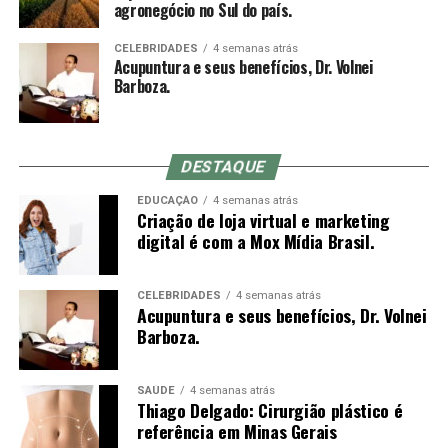
agronegócio no Sul do país.
Valores Mobiliários, Câmbio e Mercadorias) se
indicada, o que não é possível com o mandril (a
consolidou como a mais representativa Associação da
diferença entre o comprimento do mandril e da agulha é
CELEBRIDADES
4 semanas atrás
Indústria de Intermediação. É também reconhecida pela
Acupuntura e seus benefícios, Dr. Volnei
o quanto se conseguirá inserir da agulha no primeiro
qualidade de suas iniciativas educacionais e, por conta de
Barboza.
movimento).
sua experiência, modernos processos e constantes
investimentos em tecnologia, se tornou uma referência
do mercado financeiro e de capitais como Entidade
DESTAQUE
Certificadora e Credenciadora.
Sensação de qi
EDUCAÇÃO
4 semanas atrás
Criação de loja virtual e marketing
Sobre a Agrinvest Commodities
De-qi (Chinês: 得气; pinyin: dé qì; “chegada de qi”) se
digital é com a Mox Mídia Brasil.
refere a uma alegada sensação de torpor, distensão ou
A Agrinvest Commodities é referência em inteligência de
formigamento elétrico no local da agulha. Se essa
mercado e gestão de risco para o agronegócio brasileiro,
sensação não ocorre, então se justifica dizendo que o
CELEBRIDADES
4 semanas atrás
Acupuntura e seus benefícios, Dr. Volnei
conectando produtores, indústrias e o mercado
acuponto não foi localizado corretamente, ou a agulha
Barboza.
financeiro por meio de análises, consultoria e operações
não foi inserida na profundidade correta, ou houve
em commodities agrícolas.
manipulação inadequada. Se o de-qi não é
imediatamente sentido no local de inserção da agulha,
SAÚDE
4 semanas atrás
Thiago Delgado: Cirurgião plástico é
várias técnicas de manipulação costumam ser
referência em Minas Gerais
empregadas para promovê-la, como arrancar, sacudir e