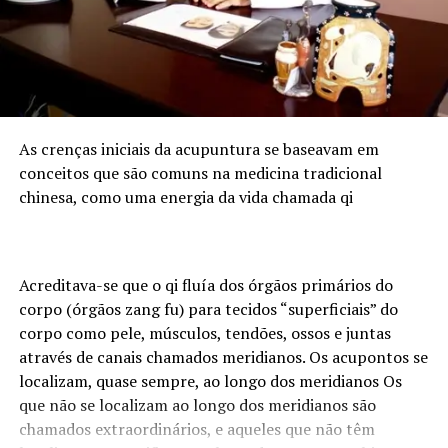
proteína animal, e concentra empresas, cooperativas e
instituições financeiras que demandam cada vez mais
profissionais com esse duplo repertório. O Sul
concentra atualmente 6.683 assessores de investimento
certificados pela ANCORD. É o segundo maior mercado
do país, representando 24,6% do total de profissionais.
Desde 2020, a região experimentou um crescimento de
As crenças iniciais da acupuntura se baseavam em
145% na quantidade de assessores.
conceitos que são comuns na medicina tradicional
chinesa, como uma energia da vida chamada qi
Pensando nesse mercado, foi lançada em julho de 2024
pela ANCORD, em parceria com a Agrinvest, a
certificação Agro 100. Trata-se de um selo de excelência
que conecta o mercado financeiro à realidade do campo.
Acreditava-se que o qi fluía dos órgãos primários do
corpo (órgãos zang fu) para tecidos “superficiais” do
Programação
corpo como pele, músculos, tendões, ossos e juntas
através de canais chamados meridianos. Os acupontos se
A participação da ANCORD reforça a importância da
localizam, quase sempre, ao longo dos meridianos Os
capacitação contínua em um mercado em constante
que não se localizam ao longo dos meridianos são
transformação. Representando a entidade, Orlando
chamados extraordinários, e aqueles que não têm
Junior, Diretor de Certificação e Educação Continuada,