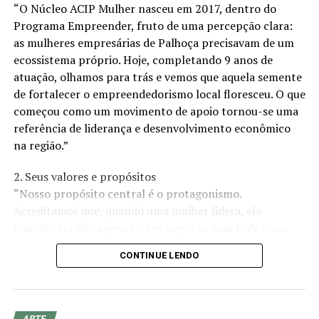
“O Núcleo ACIP Mulher nasceu em 2017, dentro do
TÓPICOS RELACIONADOS
Programa Empreender, fruto de uma percepção clara:
A SEGUIR
as mulheres empresárias de Palhoça precisavam de um
Escritora e Empresaria Glaudstar Rigoni lança seu
ecossistema próprio. Hoje, completando 9 anos de
primeiro livro e sua primeira linha de cosméticos
atuação, olhamos para trás e vemos que aquela semente
NÃO PERCA
de fortalecer o empreendedorismo local floresceu. O que
Pioneirismo e Sofisticação no Crescente Mercado Pet
começou como um movimento de apoio tornou-se uma
Brasileiro
referência de liderança e desenvolvimento econômico
na região.”
2. Seus valores e propósitos
“Nosso propósito central é o protagonismo.
Acreditamos que, quando uma mulher lidera, ela
transforma não apenas o seu negócio, mas toda a sua
comunidade. Nossos valores são pautados na
CONTINUE LENDO
colaboração, na ética e no crescimento conjunto. Não
estamos aqui apenas para ‘fazer negócios’, mas para
criar um ambiente onde o desenvolvimento profissional
caminhe lado a lado com o fortalecimento da mulher
ARTE