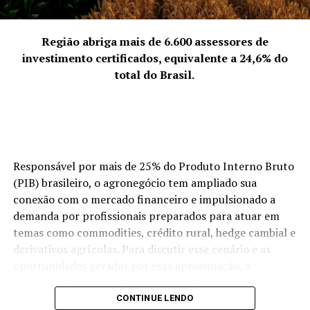
“Representamos a quebra da solidão empreendedora.
Empreender pode ser um fardo se feito isoladamente,
mas, coletivamente, torna-se uma jornada
Região abriga mais de 6.600 assessores de
enriquecedora. Discutimos abertamente os desafios da
investimento certificados, equivalente a 24,6% do
‘mulher multitarefa’ e transformamos essas dores em
total do Brasil.
soluções compartilhadas. Nossa força vem da união:
quando uma de nós cresce, o grupo todo sobe de nível.
Somos uma rede de apoio que prova, diariamente, que o
talento feminino é um dos maiores motores da
economia de Palhoça.”
Responsável por mais de 25% do Produto Interno Bruto
(PIB) brasileiro, o agronegócio tem ampliado sua
ACIP Mulher.
conexão com o mercado financeiro e impulsionado a
demanda por profissionais preparados para atuar em
temas como commodities, crédito rural, hedge cambial e
derivativos agrícolas. Para discutir esse cenário e as
oportunidades geradas por essa aproximação, a
ANCORD (Associação Nacional das Corretoras e
Distribuidoras de Títulos e Valores Mobiliários, Câmbio e
CONTINUE LENDO