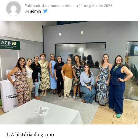
Publicado
4 semanas atrás
em
11 de julho de 2026
De
admin
“Nós, da Skafe Cosméticos, enviamos um volume
razoável de itens de material de higiene, como
shampoos, sabonetes, cremes, condicionadores, enfim,
tudo o que é possível para ajudar as vítimas da tragédia
climática”, explica Ivo, que é sócio da empresa.
Duas carretas de doações já estão a caminho do Rio
Grande do Sul. “Esperamos encaminhar para a região
tantas carretas quantas pudermos organizar, inclusive
com roupas que estão sendo doadas em pontos
disponibilizados por parceiros, ajudando assim a
minimizar o sofrimento dos gaúchos, que passam por
situação lamentável”, conclui Ivo Barroso.
1. A história do grupo