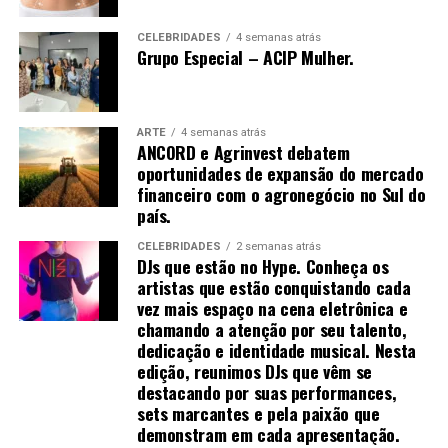
tremer.[61]
CELEBRIDADES
4 semanas atrás
Grupo Especial – ACIP Mulher.
Uma vez que o de-qi é observado, técnicas podem ser
utilizadas para “influenciar” o de-qi: por exemplo,
ARTE
4 semanas atrás
ANCORD e Agrinvest debatem
através de certa manipulação, o de-qi pode,
oportunidades de expansão do mercado
supostamente, ser transferido do local da agulha para
financeiro com o agronegócio no Sul do
locais mais distantes do corpo. Outras técnicas
país.
objetivam “tonificar” (chinês: 补; pinyin: bǔ) ou “sedar”
(chinês: 泄; pinyin: xiè) o qi.
CELEBRIDADES
2 semanas atrás
DJs que estão no Hype. Conheça os
artistas que estão conquistando cada
As primeiras técnicas são usadas em padrões de
vez mais espaço na cena eletrônica e
deficiência, as últimas em padrões de excesso de energia.
chamando a atenção por seu talento,
[61] O de-qi é mais importante na acupuntura chinesa,
dedicação e identidade musical. Nesta
enquanto os pacientes ocidentais e japoneses podem
edição, reunimos DJs que vêm se
não considerá-lo uma parte necessária do tratamento.
destacando por suas performances,
sets marcantes e pela paixão que
[52]
demonstram em cada apresentação.