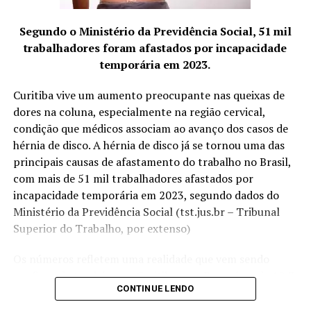
Entre os principais resultados da concessionária está a
Segundo o Ministério da Previdência Social, 51 mil
redução de 16% na captação de água de poço na loja de
trabalhadores foram afastados por incapacidade
São José dos Pinhais (PR) após a implantação de um
temporária em 2023.
sistema de reuso na oficina. A iniciativa utiliza uma
estação própria de tratamento de efluentes para tratar
Curitiba vive um aumento preocupante nas queixas de
a água utilizada nos processos operacionais e reutilizá-la
dores na coluna, especialmente na região cervical,
na lavagem de veículos, reduzindo o consumo de
condição que médicos associam ao avanço dos casos de
recursos naturais.
hérnia de disco. A hérnia de disco já se tornou uma das
principais causas de afastamento do trabalho no Brasil,
“Quando falamos em sustentabilidade, precisamos falar
com mais de 51 mil trabalhadores afastados por
sobre ações práticas e resultados concretos. O reuso da
incapacidade temporária em 2023, segundo dados do
água mostra que é possível unir eficiência operacional,
Ministério da Previdência Social (tst.jus.br – Tribunal
preservação ambiental e responsabilidade com as
Superior do Trabalho, por extenso)
comunidades onde estamos inseridos. Nosso cuidado
também envolve os uniformes das oficinas, desde
Os números refletem uma realidade que vem sendo
2006, eles são enviados para uma lavanderia industrial
confirmada também em Curitiba e no Paraná, onde 10,7
com tratamento específico para resíduos da atividade
CONTINUE LENDO
mil trabalhadores foram afastados no segundo semestre
mecânica”, destaca Anderson Acassio Martins,
de 2023 por problemas relacionados à coluna, com