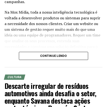
campanhas.
Na Mox Mídia, toda a nossa inteligência tecnológica é
voltada a desenvolver produtos ou sistemas para suprir
a necessidade dos nossos clientes. Criar um website ou
um sistema de gestão requer muito mais do que uma
Euro Cars Estética Automotiva – Crédito da Foto: Zeca Fotografia /
ideia ou uma equipe de programadores. Requer um time
Divulgação
que analise os seus processos, entenda suas
necessidades e construa uma solução definitiva para o
seu problema.
CONTINUE LENDO
Um website precisa ter um conteúdo único, explicativo,
vendedor e bem escrito. Mas não podemos esquecer de
manter a estrutura perfeito para buscadores. Este é o
CULTURA
segundo fator mais importante para o sucesso da sua
Descarte irregular de resíduos
empresa no Google.
automotivos ainda desafia o setor,
Nossa preocupação é construir uma base sólida para
enquanto Savana destaca ações
humanos e para a máquina, seguindo uma semântica