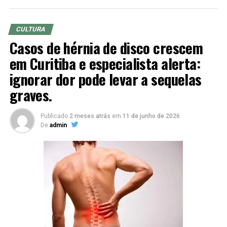
energética e projetos sociais. As práticas adotadas
contribuíram, inclusive, para a conquista da certificação
CULTURA
ISO 14001, norma internacional de gestão ambiental
Casos de hérnia de disco crescem
conquistada pela empresa desde 2023.
em Curitiba e especialista alerta:
ignorar dor pode levar a sequelas
graves.
Publicado
2 meses atrás
em
11 de junho de 2026
De
admin