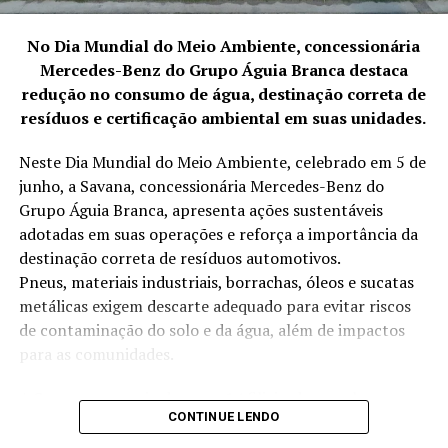
No Dia Mundial do Meio Ambiente, concessionária
Mercedes-Benz do Grupo Águia Branca destaca
redução no consumo de água, destinação correta de
resíduos e certificação ambiental em suas unidades.
Neste Dia Mundial do Meio Ambiente, celebrado em 5 de
junho, a Savana, concessionária Mercedes-Benz do
Grupo Águia Branca, apresenta ações sustentáveis
adotadas em suas operações e reforça a importância da
destinação correta de resíduos automotivos.
Pneus, materiais industriais, borrachas, óleos e sucatas
metálicas exigem descarte adequado para evitar riscos
de contaminação do solo e da água, além de impactos
para as comunidades.
A Savana, por meio das suas 14 filiais, desenvolve
CONTINUE LENDO
anualmente iniciativas voltadas à redução no consumo
de água, destinação correta de resíduos, eficiência