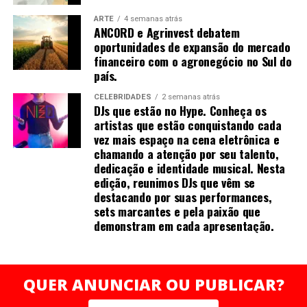
mobilidade, além de campanhas solidárias.
pescoço.
ARTE
4 semanas atrás
ANCORD e Agrinvest debatem
As causas da hérnia de disco vão além da postura
oportunidades de expansão do mercado
incorreta. O desgaste natural com a idade, traumas
financeiro com o agronegócio no Sul do
país.
físicos, esforço repetitivo e sedentarismo contribuem
para a degeneração dos discos. “Muitos pacientes
CELEBRIDADES
2 semanas atrás
passam horas com o pescoço projetado para frente,
DJs que estão no Hype. Conheça os
artistas que estão conquistando cada
usando celular ou computador. Essa posição
vez mais espaço na cena eletrônica e
sobrecarrega a coluna e acelera o desgaste”, observa o
chamando a atenção por seu talento,
neurocirurgião.
dedicação e identidade musical. Nesta
edição, reunimos DJs que vêm se
O tratamento pode variar conforme a gravidade. Em
destacando por suas performances,
muitos casos, fisioterapia, fortalecimento muscular,
sets marcantes e pela paixão que
correção postural, uso de analgésicos e infiltrações são
demonstram em cada apresentação.
suficientes para reduzir a inflamação e devolver
mobilidade. “O foco inicial é desinflamar e devolver
mobilidade. Mas quando há déficits neurológicos ou dor
QUER ANUNCIAR OU PUBLICAR?
incapacitante, a cirurgia pode ser a melhor opção”,
explica Dr. Aragão, lembrando que técnicas modernas