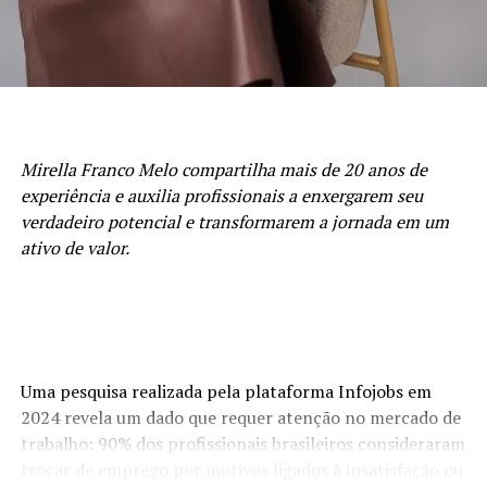
conectando produtores, indústrias e o mercado
financeiro por meio de análises, consultoria e operações
em commodities agrícolas.
Mirella Franco Melo compartilha mais de 20 anos de
experiência e auxilia profissionais a enxergarem seu
verdadeiro potencial e transformarem a jornada em um
ativo de valor.
Durante o encontro, um dos pilares centrais foi a
ruptura com padrões limitantes — um convite direto à
elite empreendedora para abandonar crenças obsoletas,
Uma pesquisa realizada pela plataforma Infojobs em
assumir o protagonismo absoluto da própria trajetória e
2024 revela um dado que requer atenção no mercado de
operar em um novo nível de consciência e resultados.
trabalho: 90% dos profissionais brasileiros consideraram
trocar de emprego por motivos ligados à insatisfação ou