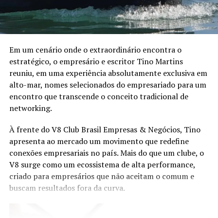
Links Marã Música:
Programação
Site oficial
A participação da ANCORD reforça a importância da
capacitação contínua em um mercado em constante
Facebook
Em um cenário onde o extraordinário encontra o
transformação. Representando a entidade, Orlando
estratégico, o empresário e escritor Tino Martins
Junior, Diretor de Certificação e Educação Continuada,
Instagram
reuniu, em uma experiência absolutamente exclusiva em
abordará como o desenvolvimento de novas
alto-mar, nomes selecionados do empresariado para um
competências pode preparar os profissionais para atuar
YouTube
encontro que transcende o conceito tradicional de
em segmentos estratégicos da economia brasileira e
networking.
acompanhar a evolução das demandas dos investidores.
TÓPICOS RELACIONADOS
À frente do V8 Club Brasil Empresas & Negócios, Tino
Eduardo Vanin, Estrategista Sênior de Agricultura da
A SEGUIR
Cantora e compositora Anna: de revelação a ícone pop –
apresenta ao mercado um movimento que redefine
Marex e Analista do Complexo Soja, abordará o cenário
um resumo de 2023 com olhar para 2024
conexões empresariais no país. Mais do que um clube, o
atual do agronegócio, as oportunidades que o setor abre
V8 surge como um ecossistema de alta performance,
para assessores de investimento, os movimentos de
NÃO PERCA
LALA se apresenta pela primeira vez no Blue Note, em
criado para empresários que não aceitam o comum e
mercado que impactam investidores e como os
São Paulo
buscam resultados fora da curva.
profissionais podem ampliar as conversas com seus
clientes a partir do repertório do agro. Com mais de 20
anos de experiência nos mercados de commodities