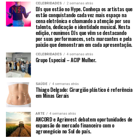
construção muito maior, que envolve propósito,
CELEBRIDADES
2 semanas atrás
DJs que estão no Hype. Conheça os artistas que
impacto e crescimento pessoal”, comenta Mirella
estão conquistando cada vez mais espaço na
Franco, autora do livro.
cena eletrônica e chamando a atenção por seu
talento, dedicação e identidade musical. Nesta
“E esse valor não vem apenas da experiência que
edição, reunimos DJs que vêm se destacando
por suas performances, sets marcantes e pela
acumula, mas da forma como você se posiciona, se
Com uma proposta que integra desenvolvimento
paixão que demonstram em cada apresentação.
reinventa e se torna indispensável e reconhecido pelo
emocional, inteligência financeira, posicionamento
impacto que gera. Sua jornada não é apenas um caminho
CELEBRIDADES
4 semanas atrás
estratégico e expansão de visibilidade, o V8 entrega mais
Grupo Especial – ACIP Mulher.
percorrido, mas um patrimônio valioso”, acrescenta.
do que benefícios — entrega um novo padrão de vida e
negócios.
Com linguagem acessível, o livro combina elementos de
autobiografia, liderança e planejamento estratégico,
SAÚDE
4 semanas atrás
Thiago Delgado: Cirurgião plástico é referência
propondo um caminho prático para quem deseja
em Minas Gerais
assumir o controle da própria trajetória com clareza,
ousadia e consistência. O método apresentado por
Mirella é o “Plano de Voo”, estruturado em três pilares:
ARTE
4 semanas atrás
ANCORD e Agrinvest debatem oportunidades de
Visão Estratégica, Ousadia Calculada e Operação
expansão do mercado financeiro com o
Consistente. Juntos, esses pilares funcionam como um
agronegócio no Sul do país.
guia para profissionais que buscam direcionamento e