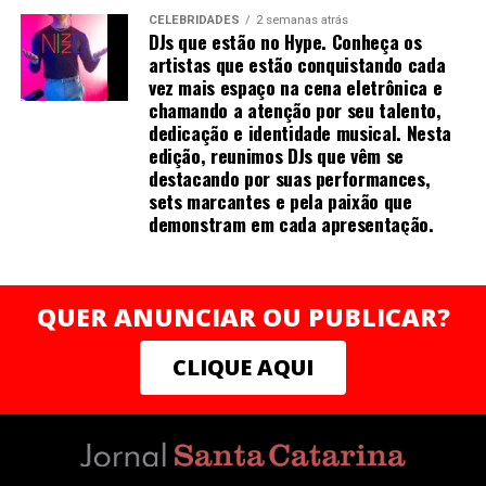
sucesso não é acaso, mas construção intencional.
CELEBRIDADES
2 semanas atrás
Como forma de retribuir e incentivar outras mulheres
DJs que estão no Hype. Conheça os
em sua jornada profissional, Mirella decidiu doar 100%
artistas que estão conquistando cada
dos direitos autorais da obra para o Instituto Rede
vez mais espaço na cena eletrônica e
chamando a atenção por seu talento,
Mulher Empreendedora, organização voltada para o
dedicação e identidade musical. Nesta
fortalecimento do empreendedorismo feminino no
edição, reunimos DJs que vêm se
Brasil. A iniciativa atua há mais de uma década
destacando por suas performances,
oferecendo capacitação, mentorias, acesso a crédito e
sets marcantes e pela paixão que
redes de apoio para milhares de mulheres que desejam
demonstram em cada apresentação.
empreender com autonomia e sustentabilidade.
“Acredito que o conhecimento e a valorização
profissional devem caminhar junto com ações concretas
QUER ANUNCIAR OU PUBLICAR?
de transformação. Ao apoiar a Rede Mulher
Empreendedora, quero contribuir para que mais
CLIQUE AQUI
mulheres possam enxergar e negociar o próprio valor,
construindo trajetórias sólidas e independentes”,
finaliza Mirella.