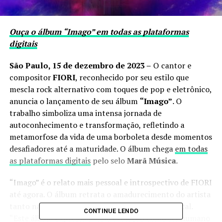
Ouça o álbum “Imago” em todas as plataformas
digitais
São Paulo, 15 de dezembro de 2023 –
O cantor e
compositor
FIORI
, reconhecido por seu estilo que
mescla rock alternativo com toques de pop e eletrônico,
anuncia o lançamento de seu álbum
“Imago”
. O
trabalho simboliza uma intensa jornada de
autoconhecimento e transformação, refletindo a
metamorfose da vida de uma borboleta desde momentos
desafiadores até a maturidade. O álbum chega
em todas
as plataformas digitais
pelo selo
Marã Música
.
“Imago” é o relato mais pessoal e introspectivo de FIORI
até agora. O álbum retrata o amadurecimento do artista
tanto na vida pessoal quanto na expressão musical.
CONTINUE LENDO
“Este álbum expressa minha evolução como ser humano