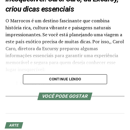
criou dicas essenciais
O Marrocos é um destino fascinante que combina
história rica, cultura vibrante e paisagens naturais
impressionantes. Se você está planejando uma viagem a
este país exótico precisa de muitas dicas. Por isso,, Carol
Caro, diretora da Excursy preparou algumas
informações essenciais para garantir uma experiência
memorável e segura para quem deseja conhecer esse
lugar inesquecível:
CONTINUE LENDO
Quando Visitar
A melhor época para visitar o Marrocos é durante a
VOCÊ PODE GOSTAR
primavera (março a maio) e o outono (setembro a
novembro), quando o clima é mais ameno. “O verão pode
ser extremamente quente, especialmente nas áreas do
deserto, e o inverno pode ser frio, especialmente à noite​
ARTE
”, comenta Carol.