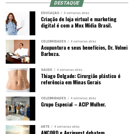
DESTAQUE
EDUCAÇÃO
4 semanas atrás
Criação de loja virtual e marketing
digital é com a Mox Mídia Brasil.
CELEBRIDADES
4 semanas atrás
Acupuntura e seus benefícios, Dr. Volnei
Barboza.
Durante o encontro, um dos pilares centrais foi a
ruptura com padrões limitantes — um convite direto à
SAÚDE
4 semanas atrás
elite empreendedora para abandonar crenças obsoletas,
Thiago Delgado: Cirurgião plástico é
referência em Minas Gerais
assumir o protagonismo absoluto da própria trajetória e
operar em um novo nível de consciência e resultados.
CELEBRIDADES
4 semanas atrás
A filosofia do V8 Club se ancora na potência simbólica
Grupo Especial – ACIP Mulher.
do motor V8: precisão, força, consistência e máxima
performance. Uma analogia direta ao empresário
moderno que entende que sua mente, seu corpo e seu
ARTE
4 semanas atrás
negócio precisam operar em sintonia e alto rendimento.
ANCORD e Agrinvest debatem