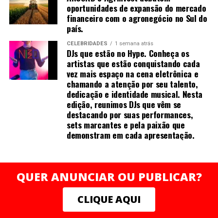
oportunidades de expansão do mercado
– Você imaginou que o Hard Itapema faria tanto
financeiro com o agronegócio no Sul do
sucesso?
país.
Desde que anunciamos a vinda do Hard Rock Cafe para
Itapema, uma grande expectativa tomou conta de toda
CELEBRIDADES
1 semana atrás
DJs que estão no Hype. Conheça os
a região. Então, imaginávamos que seria um sucesso, mas
artistas que estão conquistando cada
ainda assim superou todas as nossas previsões. Apenas
vez mais espaço na cena eletrônica e
nos primeiros dois meses de funcionamento, mais de 70
chamando a atenção por seu talento,
mil pessoas passaram pelo HRC Itapema, um número
dedicação e identidade musical. Nesta
expressivo que demonstra que a unidade de Itapema já
edição, reunimos DJs que vêm se
destacando por suas performances,
nasceu sendo um verdadeiro sucesso.
sets marcantes e pela paixão que
demonstram em cada apresentação.
QUER ANUNCIAR OU PUBLICAR?
CLIQUE AQUI