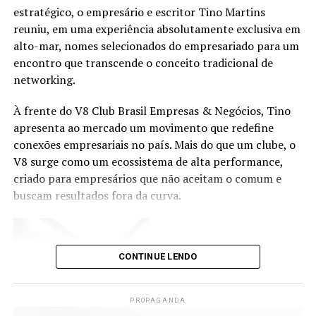
É uma honra e um desafio. O Hard Rock é uma marca
estratégico, o empresário e escritor Tino Martins
global, onde ela chega, ela transforma. E sabíamos disso
reuniu, em uma experiência absolutamente exclusiva em
desde a primeira conversa com o grupo. Então, fazer
alto-mar, nomes selecionados do empresariado para um
parte disso, ter trazido uma marca tão impactante para
encontro que transcende o conceito tradicional de
o litoral norte catarinense é um orgulho, mas também é
networking.
desafiador. Afinal, a marca tem valores e princípios que
a norteiam e que são o fundamento do sucesso e da
À frente do V8 Club Brasil Empresas & Negócios, Tino
história do Hard Rock e que precisamos seguir e
apresenta ao mercado um movimento que redefine
perpetuar. Mas, além disso, enquanto sócios, somos
conexões empresariais no país. Mais do que um clube, o
presentes na operação, acompanhando todas as etapas
V8 surge como um ecossistema de alta performance,
diariamente, porque entendemos que mais do que não
criado para empresários que não aceitam o comum e
basta ser um point badalado, ter tantas pessoas de
buscam resultados fora da curva.
tantas partes do Brasil e do mundo querendo conhecer
esta unidade única, o que queremos é que cada cliente
entre aqui e tenha uma experiência indescritível e que
CONTINUE LENDO
saia daqui entendendo e sentindo o porquê o Hard Rock
é este fenômeno mundial.
PROPAGANDA