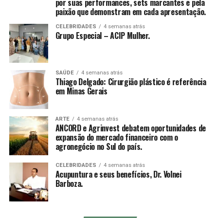
por suas performances, sets marcantes e pela
Entre os convidados, destacaram-se empresários como
paixão que demonstram em cada apresentação.
Ricardo Soares, James Kruel, Daniel Chiesa e Darci
Sttrack que vivenciaram um ambiente de trocas
CELEBRIDADES
4 semanas atrás
Grupo Especial – ACIP Mulher.
estratégicas, conexões de alto valor e discussões
profundas sobre expansão de mentalidade e
– Qual o diferencial do Hard Rock Itapema com os
posicionamento.
demais?
SAÚDE
4 semanas atrás
Thiago Delgado: Cirurgião plástico é referência
O Hard Rock Cafe Itapema já nasceu diferente. É a única
em Minas Gerais
unidade da marca dentro da água e com vista 360 graus
para o mar. É praticamente como estar em um cruzeiro
atracado. Ou seja, uma marca icônica, conhecida e
ARTE
4 semanas atrás
ANCORD e Agrinvest debatem oportunidades de
reconhecida globalmente, em um lugar paradisíaco
expansão do mercado financeiro com o
proporciona uma experiência única e inesquecível.
agronegócio no Sul do país.
CELEBRIDADES
4 semanas atrás
Acupuntura e seus benefícios, Dr. Volnei
Barboza.