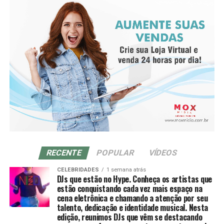
RECENTE
POPULAR
VÍDEOS
CELEBRIDADES
1 semana atrás
DJs que estão no Hype. Conheça os artistas que
estão conquistando cada vez mais espaço na
“O V8 não é sobre presença, é sobre transformação. É
cena eletrônica e chamando a atenção por seu
talento, dedicação e identidade musical. Nesta
sobre acesso, mentalidade e evolução real”, afirma.
edição, reunimos DJs que vêm se destacando