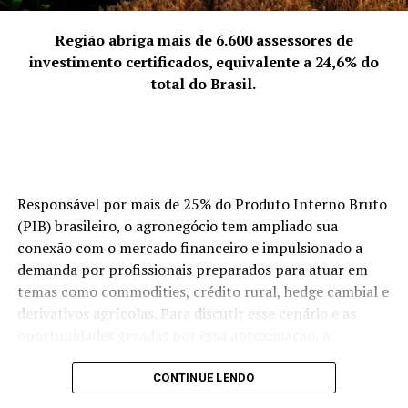
fotos dos animais”
Região abriga mais de 6.600 assessores de
Outra dica importante de Carol é “O Marrocos encanta
investimento certificados, equivalente a 24,6% do
por sua autenticidade e diversidade. Recomendamos que
total do Brasil.
os viajantes estejam abertos para explorar tanto as
cidades imperiais quanto as pequenas aldeias. Cada local
oferece uma experiência única, enriquecendo sua viagem
e proporcionando um mergulho profundo na cultura
local.”
Responsável por mais de 25% do Produto Interno Bruto
​ 4. Transporte
(PIB) brasileiro, o agronegócio tem ampliado sua
conexão com o mercado financeiro e impulsionado a
Os principais aeroportos internacionais estão em
demanda por profissionais preparados para atuar em
Casablanca, Marrakesh, Tanger, Agadir e Fez.
temas como commodities, crédito rural, hedge cambial e
“Considerando os desafios de dirigir, aconselhamos a
derivativos agrícolas. Para discutir esse cenário e as
usar os serviços de transfers contratados por uma
oportunidades geradas por essa aproximação, a
agência especializada para ser mais seguro para todos”,
ANCORD (Associação Nacional das Corretoras e
aponta Carol. .
Distribuidoras de Títulos e Valores Mobiliários, Câmbio e
CONTINUE LENDO
Mercadorias) e a Agrinvest Commodities promoverão,