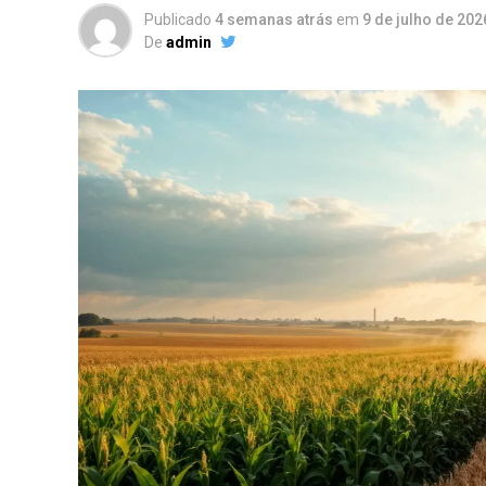
Publicado
4 semanas atrás
em
9 de julho de 202
De
admin