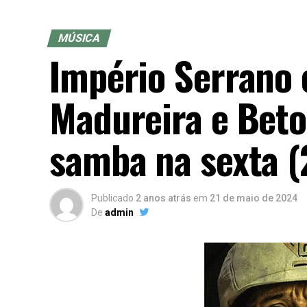
MÚSICA
Império Serrano 
Madureira e Bet
samba na sexta (
Publicado
2 anos atrás
em
21 de maio de 2024
De
admin