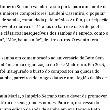
o Império Serrano vai abrir a sua porta para uma noite de
us maiores compositores: Laudeni Casemiro, o popular
 de samba, comandada pelo músico Arifan, participação
evento marca os 411 anos do bairro e os 83 do poeta
de clássicos inesquecíveis dos sambas de enredo, como o
“Mãe, baiana mãe”, dentre outros. O evento terá
 de samba em comemoração ao aniversário de Beto Sem
também com a organização do Sesc Madureira. Em 2023,
 foi inaugurado o busto do compositor na quadra do
amba, parceiros de longas datas e uma legião de fãs de
aula Maria, o Império Serrano tem o dever de promover
tória de seus grandes nomes. Para ela, o sucesso do
s uma edição da roda de samba em exaltação a Beto