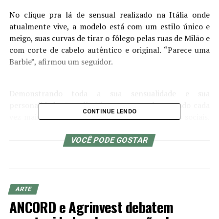
No clique pra lá de sensual realizado na Itália onde
atualmente vive, a modelo está com um estilo único e
meigo, suas curvas de tirar o fôlego pelas ruas de Milão e
com corte de cabelo autêntico e original. “Parece uma
Barbie”, afirmou um seguidor.
Demonstrando toda a sua sensualidade e sua
personalidade, Samella Vinter vem se destacando cada
CONTINUE LENDO
vez mais como criadora de conteúdo nas redes sociais.
Para acompanhar mais novidades sobre ela, basta seguir
sua conta no Instagram
VOCÊ PODE GOSTAR
https://instagram.com/samella_vinter1
ARTE
ANCORD e Agrinvest debatem