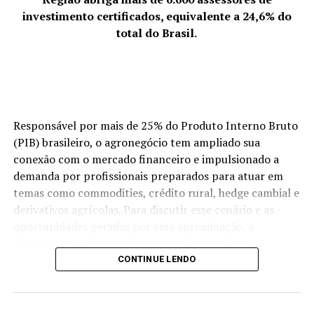
investimento certificados, equivalente a 24,6% do
total do Brasil.
Responsável por mais de 25% do Produto Interno Bruto
(PIB) brasileiro, o agronegócio tem ampliado sua
Uma publicação compartilhada por
”BARBIE”
(@samella_vinter1)
conexão com o mercado financeiro e impulsionado a
demanda por profissionais preparados para atuar em
temas como commodities, crédito rural, hedge cambial e
Vale lembrar que a modelo já foi capa de revistas como
derivativos agrícolas. Para discutir esse cenário e as
Playboy, Sexy e Egobrazil e já se prepara para mais um
oportunidades geradas por essa aproximação, a
trabalho internacional na Playboy da Finlândia.
ANCORD (Associação Nacional das Corretoras e
Distribuidoras de Títulos e Valores Mobiliários, Câmbio e
CONTINUE LENDO
Na última semana a modelo comemorou seu pré
Mercadorias) e a Agrinvest Commodities promoverão,
aniversário em restaurante reservado apenas para
no dia 8 de julho (quarta-feira), às 19h, em Curitiba (PR),
convidados na Itália.
o Encontro de profissionais do mercado financeiro que