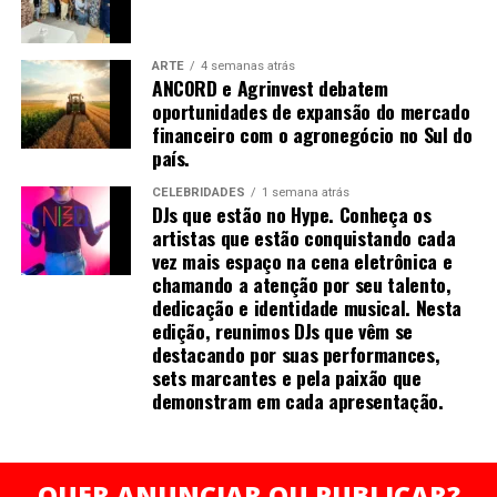
Páginas:
118 (confirmar)
Com o apoio do governo estadual e as condições
Preço de capa:
R$
favoráveis oferecidas, a Lightwall está pronta para fazer
ARTE
4 semanas atrás
uma diferença significativa na economia de Santa
ANCORD e Agrinvest debatem
Preço e-book:
R$
Catarina.
oportunidades de expansão do mercado
financeiro com o agronegócio no Sul do
Pré-lançamento: agosto de 2025
país.
Os próximos passos envolvem a conclusão dos detalhes
finais para a instalação da fábrica e o início das
Lançamento:
agosto de 2025
CELEBRIDADES
1 semana atrás
operações, que prometem trazer novas oportunidades
DJs que estão no Hype. Conheça os
artistas que estão conquistando cada
de emprego e desenvolvimento econômico para a
vez mais espaço na cena eletrônica e
região.
chamando a atenção por seu talento,
dedicação e identidade musical. Nesta
edição, reunimos DJs que vêm se
Redes Sociais
destacando por suas performances,
sets marcantes e pela paixão que
Instagram:
demonstram em cada apresentação.
https://www.instagram.com/mirellafrancomelo?
igsh=Mm45cWN4cXZycjFu
QUER ANUNCIAR OU PUBLICAR?
Linkedin: https://www.linkedin.com/in/mirella-franco-