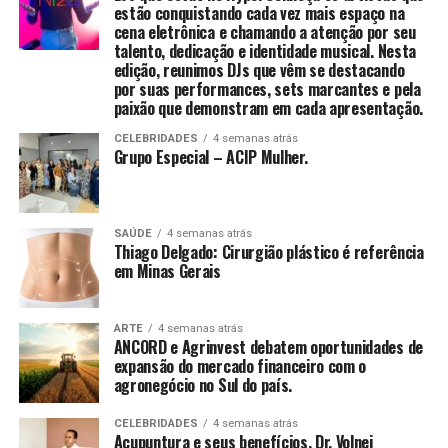
estão conquistando cada vez mais espaço na
A nova fábrica produzirá peças pré-moldadas com um
fortalecimento do empreendedorismo feminino no
cena eletrônica e chamando a atenção por seu
mix especial de materiais, proporcionando estruturas
Brasil. A iniciativa atua há mais de uma década
talento, dedicação e identidade musical. Nesta
com características avançadas, como rigidez,
oferecendo capacitação, mentorias, acesso a crédito e
edição, reunimos DJs que vêm se destacando
por suas performances, sets marcantes e pela
isolamento térmico e acústico.
redes de apoio para milhares de mulheres que desejam
paixão que demonstram em cada apresentação.
empreender com autonomia e sustentabilidade.
A Lightwall é conhecida por sua inovação no setor e,
“Acredito que o conhecimento e a valorização
CELEBRIDADES
4 semanas atrás
Grupo Especial – ACIP Mulher.
com a nova unidade, promete continuar oferecendo
profissional devem caminhar junto com ações concretas
soluções que aceleram o processo de construção.
de transformação. Ao apoiar a Rede Mulher
Empreendedora, quero contribuir para que mais
De acordo com a empresa, uma casa de
mulheres possam enxergar e negociar o próprio valor,
SAÚDE
4 semanas atrás
aproximadamente 40 metros quadrados pode ser
Thiago Delgado: Cirurgião plástico é referência
construindo trajetórias sólidas e independentes”,
em Minas Gerais
montada em apenas 12 horas, uma vantagem
finaliza Mirella.
significativa para o mercado da construção civil.
ARTE
4 semanas atrás
s programas de incentivo fiscal do governo estadual de
ANCORD e Agrinvest debatem oportunidades de
Santa Catarina, como o Prodec, o Pró-Emprego e o TTD
expansão do mercado financeiro com o
agronegócio no Sul do país.
489, têm desempenhado um papel fundamental na
atração de novos investimentos.
Sobre a autora
CELEBRIDADES
4 semanas atrás
Acupuntura e seus benefícios, Dr. Volnei