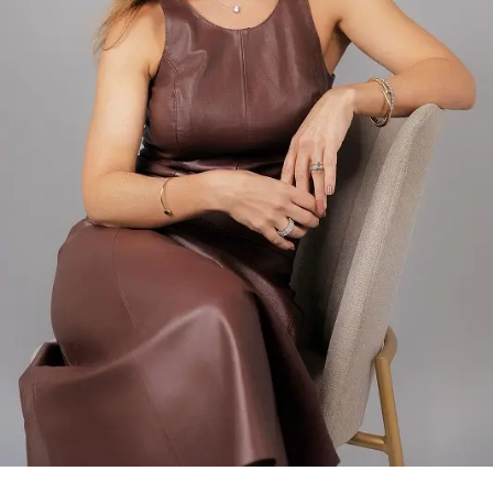
concentra atualmente 6.683 assessores de investimento
certificados pela ANCORD. É o segundo maior mercado
do país, representando 24,6% do total de profissionais.
Desde 2020, a região experimentou um crescimento de
145% na quantidade de assessores.
Pensando nesse mercado, foi lançada em julho de 2024
pela ANCORD, em parceria com a Agrinvest, a
certificação Agro 100. Trata-se de um selo de excelência
que conecta o mercado financeiro à realidade do campo.
Programação
A participação da ANCORD reforça a importância da
capacitação contínua em um mercado em constante
transformação. Representando a entidade, Orlando
Junior, Diretor de Certificação e Educação Continuada,
abordará como o desenvolvimento de novas
competências pode preparar os profissionais para atuar