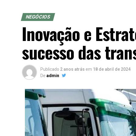
NEGÓCIOS
Inovação e Estra
sucesso das tran
Publicado
2 anos atrás
em
18 de abril de 2024
De
admin