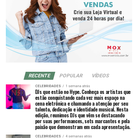
um método exclusivo de construção de carreira,
inspirado na lógica de valorização de ativos. O livro é
considerado um guia para quem deseja ampliar a visão,
fortalecer o valor pessoal e a conquista por mais
autonomia.
“Minha intenção é inspirar profissionais a se
enxergarem para além dos cargos que ocupam e das
empresas onde atuam. Muitas vezes nos limitamos a
pensar na carreira apenas como uma sequência de
RECENTE
POPULAR
VÍDEOS
posições ou funções, esquecendo que ela é uma
construção muito maior, que envolve propósito,
CELEBRIDADES
1 semana atrás
DJs que estão no Hype. Conheça os artistas que
impacto e crescimento pessoal”, comenta Mirella
estão conquistando cada vez mais espaço na
Franco, autora do livro.
cena eletrônica e chamando a atenção por seu
talento, dedicação e identidade musical. Nesta
“E esse valor não vem apenas da experiência que
edição, reunimos DJs que vêm se destacando
por suas performances, sets marcantes e pela
acumula, mas da forma como você se posiciona, se
paixão que demonstram em cada apresentação.
reinventa e se torna indispensável e reconhecido pelo
impacto que gera. Sua jornada não é apenas um caminho
CELEBRIDADES
4 semanas atrás