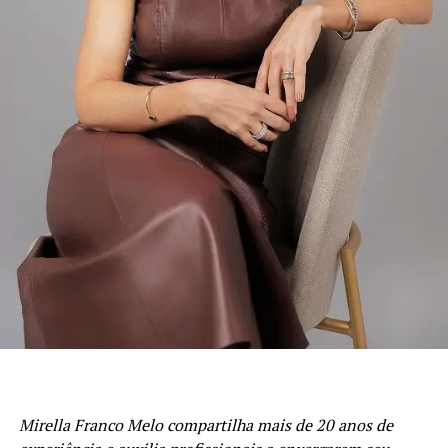
19h
Local: Agrinvest Commodities — Curitiba (PR)
Gratuito, com inscrições limitadas
Inscrições: https://link.agrinvest.agr.br/43SdCUw
Sobre a ANCORD
Com mais de 50 anos de atuação, a ANCORD (Associação
Nacional das Corretoras e Distribuidoras de Títulos e
Valores Mobiliários, Câmbio e Mercadorias) se
consolidou como a mais representativa Associação da
Indústria de Intermediação. É também reconhecida pela
qualidade de suas iniciativas educacionais e, por conta de
sua experiência, modernos processos e constantes
investimentos em tecnologia, se tornou uma referência
do mercado financeiro e de capitais como Entidade
Mirella Franco Melo compartilha mais de 20 anos de
Certificadora e Credenciadora.