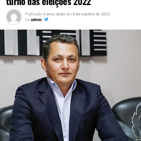
turno das eleições 2022
Publicado
4 anos atrás
em
8 de outubro de 2022
De
admin