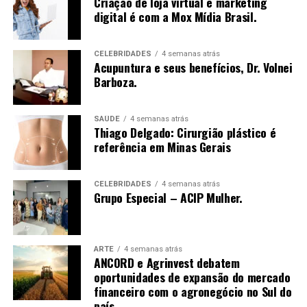
Criação de loja virtual e marketing
visitas”, ressalta a escritora.
digital é com a Mox Mídia Brasil.
Além de compartilhar sua própria transformação, da
CELEBRIDADES
4 semanas atrás
liderança corporativa à independência financeira e à
Acupuntura e seus benefícios, Dr. Volnei
atuação como conselheira empresarial, Mirella discute
Barboza.
temas sensíveis como a desconexão entre identidade e
crachá, a sobrecarga emocional no ambiente
SAÚDE
4 semanas atrás
corporativo e os impactos da falta de planejamento na
Thiago Delgado: Cirurgião plástico é
vida profissional. Para a autora, encarar a carreira como
referência em Minas Gerais
um ativo de valor é também uma forma de conquistar
liberdade: de decisão, de tempo e de propósito.
CELEBRIDADES
4 semanas atrás
Grupo Especial – ACIP Mulher.
Como forma de retribuir e incentivar outras mulheres
em sua jornada profissional, Mirella decidiu doar 100%
dos direitos autorais da obra para o Instituto Rede
ARTE
4 semanas atrás
Mulher Empreendedora, organização voltada para o
ANCORD e Agrinvest debatem
fortalecimento do empreendedorismo feminino no
oportunidades de expansão do mercado
Brasil. A iniciativa atua há mais de uma década
financeiro com o agronegócio no Sul do
oferecendo capacitação, mentorias, acesso a crédito e
país.