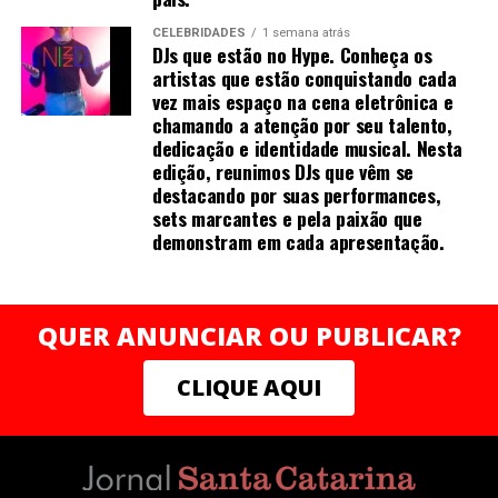
redes de apoio para milhares de mulheres que desejam
CELEBRIDADES
1 semana atrás
empreender com autonomia e sustentabilidade.
DJs que estão no Hype. Conheça os
“Acredito que o conhecimento e a valorização
artistas que estão conquistando cada
profissional devem caminhar junto com ações concretas
vez mais espaço na cena eletrônica e
chamando a atenção por seu talento,
de transformação. Ao apoiar a Rede Mulher
dedicação e identidade musical. Nesta
Empreendedora, quero contribuir para que mais
edição, reunimos DJs que vêm se
mulheres possam enxergar e negociar o próprio valor,
destacando por suas performances,
construindo trajetórias sólidas e independentes”,
sets marcantes e pela paixão que
finaliza Mirella.
demonstram em cada apresentação.
QUER ANUNCIAR OU PUBLICAR?
Sobre a autora
CLIQUE AQUI
Natural de Recife (PE), Mirella Franco Melo é graduada
em farmácia industrial e construiu carreira sólida na
indústria farmacêutica, onde liderou áreas de qualidade,