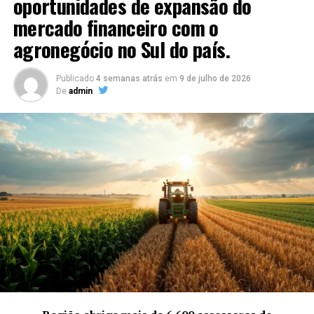
oportunidades de expansão do
TÓPICOS RELACIONADOS
mercado financeiro com o
A SEGUIR
agronegócio no Sul do país.
Israel Novaes lança Hit “Sua vontade é essa” em todas
plataformas digitais
Publicado
4 semanas atrás
em
9 de julho de 2026
NÃO PERCA
De
admin
Mc Gabb realiza parceria com seu grande ídolo da
música brasileira, o cantor Ferrugem