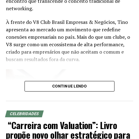
encontro que transcende o conceito tradicional de
em segmentos estratégicos da economia brasileira e
networking.
acompanhar a evolução das demandas dos investidores.
À frente do V8 Club Brasil Empresas & Negócios, Tino
Eduardo Vanin, Estrategista Sênior de Agricultura da
apresenta ao mercado um movimento que redefine
Marex e Analista do Complexo Soja, abordará o cenário
conexões empresariais no país. Mais do que um clube, o
atual do agronegócio, as oportunidades que o setor abre
V8 surge como um ecossistema de alta performance,
para assessores de investimento, os movimentos de
criado para empresários que não aceitam o comum e
mercado que impactam investidores e como os
buscam resultados fora da curva.
profissionais podem ampliar as conversas com seus
clientes a partir do repertório do agro. Com mais de 20
anos de experiência nos mercados de commodities
agrícolas e derivativos, Vanin atende atualmente
CONTINUE LENDO
grandes fundos de investimento no Brasil e na China,
além de trading companies, oferecendo análises e
estratégias para a gestão de riscos e oportunidades no
agronegócio.
CELEBRIDADES
“Carreira com Valuation”: Livro
O evento será realizado de forma presencial, às 19h,
propõe novo olhar estratégico para
com participação gratuita mediante inscrição prévia e