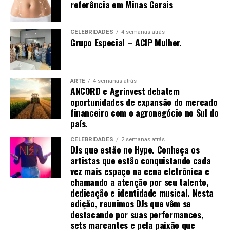
visitas”, ressalta a escritora.
referência em Minas Gerais
Além de compartilhar sua própria transformação, da
CELEBRIDADES
4 semanas atrás
liderança corporativa à independência financeira e à
Grupo Especial – ACIP Mulher.
atuação como conselheira empresarial, Mirella discute
temas sensíveis como a desconexão entre identidade e
crachá, a sobrecarga emocional no ambiente
ARTE
4 semanas atrás
corporativo e os impactos da falta de planejamento na
ANCORD e Agrinvest debatem
vida profissional. Para a autora, encarar a carreira como
oportunidades de expansão do mercado
Inserido em um contexto onde poucos realmente
um ativo de valor é também uma forma de conquistar
financeiro com o agronegócio no Sul do
acessam o topo, o V8 Club Brasil se consolida como um
liberdade: de decisão, de tempo e de propósito.
país.
ambiente seleto, voltado àqueles que compreendem que
sucesso não é acaso, mas construção intencional.
CELEBRIDADES
2 semanas atrás
Como forma de retribuir e incentivar outras mulheres
DJs que estão no Hype. Conheça os
em sua jornada profissional, Mirella decidiu doar 100%
artistas que estão conquistando cada
dos direitos autorais da obra para o Instituto Rede
vez mais espaço na cena eletrônica e
chamando a atenção por seu talento,
Mulher Empreendedora, organização voltada para o
dedicação e identidade musical. Nesta
fortalecimento do empreendedorismo feminino no
edição, reunimos DJs que vêm se
Brasil. A iniciativa atua há mais de uma década
destacando por suas performances,
oferecendo capacitação, mentorias, acesso a crédito e
sets marcantes e pela paixão que