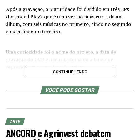
Após a gravação, o Maturidade foi dividido em três EPs
(Extended Play), que é uma versão mais curta de um
álbum, com seis músicas no primeiro, cinco no segundo
e mais cinco no terceiro.
Uma curiosidade foi o nome do projeto, a data de
gravação do DVD e a música tema do álbum que
representam a nova fase da artista.
CONTINUE LENDO
“A escolha do nome Maturidade, foi porque eu queria
VOCÊ PODE GOSTAR
que fosse lançado no meu aniversário de 18 anos. Para
mim foi como uma transição para a maturidade. No EP 3
tem a música tema do DVD, que fala sobre a minha nova
fase”, Marilia Tavares.
ARTE
ANCORD e Agrinvest debatem
https://duettosmusic.lnk.to/MaturidadeEP03