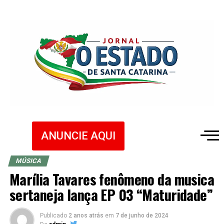
ANUNCIE AQUI
MÚSICA
Marília Tavares fenômeno da musica
sertaneja lança EP 03 “Maturidade”
Publicado
2 anos atrás
em
7 de junho de 2024