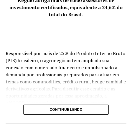
Região abriga mais de 6.600 assessores de
investimento certificados, equivalente a 24,6% do
total do Brasil.
Responsável por mais de 25% do Produto Interno Bruto
(PIB) brasileiro, o agronegócio tem ampliado sua
conexão com o mercado financeiro e impulsionado a
demanda por profissionais preparados para atuar em
temas como commodities, crédito rural, hedge cambial e
derivativos agrícolas. Para discutir esse cenário e as
oportunidades geradas por essa aproximação, a
ANCORD (Associação Nacional das Corretoras e
Distribuidoras de Títulos e Valores Mobiliários, Câmbio e
CONTINUE LENDO
Mercadorias) e a Agrinvest Commodities promoverão,
no dia 8 de julho (quarta-feira), às 19h, em Curitiba (PR),
o Encontro de profissionais do mercado financeiro que