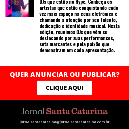
Páginas:
118 (confirmar)
DJs que estão no Hype. Conheça os
artistas que estão conquistando cada
Com o apoio do governo estadual e as condições
vez mais espaço na cena eletrônica e
Preço de capa:
R$
favoráveis oferecidas, a Lightwall está pronta para fazer
chamando a atenção por seu talento,
uma diferença significativa na economia de Santa
dedicação e identidade musical. Nesta
Preço e-book:
R$
Catarina.
edição, reunimos DJs que vêm se
destacando por suas performances,
Pré-lançamento: agosto de 2025
Os próximos passos envolvem a conclusão dos detalhes
sets marcantes e pela paixão que
finais para a instalação da fábrica e o início das
demonstram em cada apresentação.
Lançamento:
agosto de 2025
operações, que prometem trazer novas oportunidades
de emprego e desenvolvimento econômico para a
região.
QUER ANUNCIAR OU PUBLICAR?
CLIQUE AQUI
Redes Sociais
Instagram:
https://www.instagram.com/mirellafrancomelo?
igsh=Mm45cWN4cXZycjFu
jornalsantacatarina@jornalsantacatarina.com.br
Linkedin: https://www.linkedin.com/in/mirella-franco-