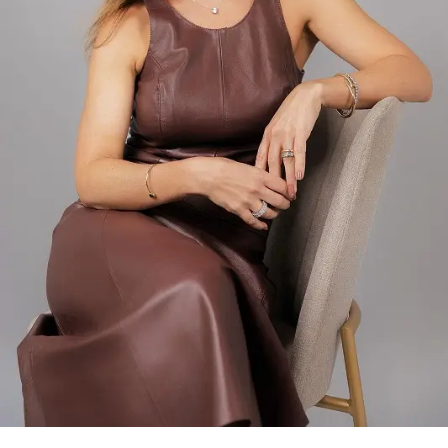
concentra atualmente 6.683 assessores de investimento
certificados pela ANCORD. É o segundo maior mercado
do país, representando 24,6% do total de profissionais.
Desde 2020, a região experimentou um crescimento de
145% na quantidade de assessores.
Pensando nesse mercado, foi lançada em julho de 2024
pela ANCORD, em parceria com a Agrinvest, a
certificação Agro 100. Trata-se de um selo de excelência
que conecta o mercado financeiro à realidade do campo.
Programação
A participação da ANCORD reforça a importância da
capacitação contínua em um mercado em constante
transformação. Representando a entidade, Orlando
Junior, Diretor de Certificação e Educação Continuada,
abordará como o desenvolvimento de novas
competências pode preparar os profissionais para atuar