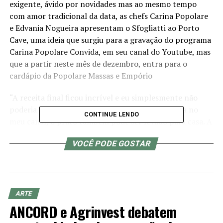
exigente, ávido por novidades mas ao mesmo tempo
com amor tradicional da data, as chefs Carina Popolare
e Edvania Nogueira apresentam o Sfogliatti ao Porto
Cave, uma ideia que surgiu para a gravação do programa
Carina Popolare Convida, em seu canal do Youtube, mas
que a partir neste mês de dezembro, entra para o
cardápio da Popolare Massas e Empório
“A receita final ficou incrível e eu simplesmente não
poderia ignorar. Por isso agora mais que uma dica no
CONTINUE LENDO
meu canal, o prato também pode ser levado para casa. A
experiência oferece a chance de se misturar de uma
VOCÊ PODE GOSTAR
forma ainda inédita, os sabores da Itália e de Portugal,
especialidade do Porto Cave, que entra como grande
colaborador na proposta de um natal portugues italiano
e brasileiro”, explica Carina.
ARTE
Tradicionalmente, o sfogliatti é uma trouxinha de massa
ANCORD e Agrinvest debatem
com recheios variados. Para a versão Porto Cave, a