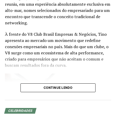
reuniu, em uma experiência absolutamente exclusiva em
abordará como o desenvolvimento de novas
alto-mar, nomes selecionados do empresariado para um
competências pode preparar os profissionais para atuar
encontro que transcende o conceito tradicional de
em segmentos estratégicos da economia brasileira e
networking.
acompanhar a evolução das demandas dos investidores.
À frente do V8 Club Brasil Empresas & Negócios, Tino
Eduardo Vanin, Estrategista Sênior de Agricultura da
apresenta ao mercado um movimento que redefine
Marex e Analista do Complexo Soja, abordará o cenário
conexões empresariais no país. Mais do que um clube, o
atual do agronegócio, as oportunidades que o setor abre
V8 surge como um ecossistema de alta performance,
para assessores de investimento, os movimentos de
criado para empresários que não aceitam o comum e
mercado que impactam investidores e como os
buscam resultados fora da curva.
profissionais podem ampliar as conversas com seus
clientes a partir do repertório do agro. Com mais de 20
anos de experiência nos mercados de commodities
agrícolas e derivativos, Vanin atende atualmente
CONTINUE LENDO
grandes fundos de investimento no Brasil e na China,
além de trading companies, oferecendo análises e
estratégias para a gestão de riscos e oportunidades no
agronegócio.
CELEBRIDADES