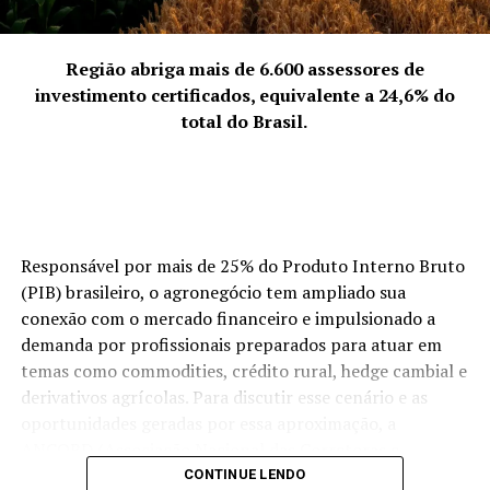
É o Js e o Sucessinho
Que tá lançando na Ondinha
Vem na Ondinha
Região abriga mais de 6.600 assessores de
investimento certificados, equivalente a 24,6% do
Imi imi imi Vem na Ondinha
total do Brasil.
Imi imi imi Vem na Ondihha
Imi imi imi Essa é nova Trend que Vicia no embalo da
Batida ahhhhh
https://onerpm.link/114188605808
Responsável por mais de 25% do Produto Interno Bruto
(PIB) brasileiro, o agronegócio tem ampliado sua
TÓPICOS RELACIONADOS
conexão com o mercado financeiro e impulsionado a
A SEGUIR
demanda por profissionais preparados para atuar em
Show Imperdível: Anthony Carrera Canta Roberto Carlos
temas como commodities, crédito rural, hedge cambial e
e Elvis Presley no Teatro Santos Dumont
derivativos agrícolas. Para discutir esse cenário e as
NÃO PERCA
oportunidades geradas por essa aproximação, a
Marcus Salles reúne sucessos em versão acústica para
ANCORD (Associação Nacional das Corretoras e
comemorar 30 anos de carreira
Distribuidoras de Títulos e Valores Mobiliários, Câmbio e
CONTINUE LENDO