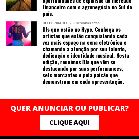
oportunidades de expansão do mercado
Brasil. A iniciativa atua há mais de uma década
financeiro com o agronegócio no Sul do
oferecendo capacitação, mentorias, acesso a crédito e
país.
redes de apoio para milhares de mulheres que desejam
CELEBRIDADES
2 semanas atrás
empreender com autonomia e sustentabilidade.
DJs que estão no Hype. Conheça os
“Acredito que o conhecimento e a valorização
artistas que estão conquistando cada
profissional devem caminhar junto com ações concretas
vez mais espaço na cena eletrônica e
chamando a atenção por seu talento,
de transformação. Ao apoiar a Rede Mulher
dedicação e identidade musical. Nesta
Empreendedora, quero contribuir para que mais
edição, reunimos DJs que vêm se
mulheres possam enxergar e negociar o próprio valor,
destacando por suas performances,
construindo trajetórias sólidas e independentes”,
sets marcantes e pela paixão que
finaliza Mirella.
demonstram em cada apresentação.
QUER ANUNCIAR OU PUBLICAR?
Sobre a autora
CLIQUE AQUI
Mais do que crescer, trata-se de prosperar em todas as
dimensões — com consistência, clareza e poder .
Natural de Recife (PE), Mirella Franco Melo é graduada