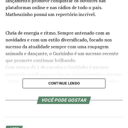
lançamento promete conquistar os ouvintes nas
plataformas online e nas rádios de todo o país.
Matheuzinho possui um repertório incrível.
Cheia de energia e ritmo. Sempre antenado com as
novidades e com um estilo diversificado, focado nos
sucesso da atualidade sempre com uma roupagem
animada e dançante, o Gurizinho é um sucesso recente
que promete continuar brilhando.
Com menos de 1 de carreira o Gurizinho é sucesso
garantido aonde passa e lançou recentemente o sucesso
“Salva a Gente” com Feat Israel Novaes e Léo Carvalho.
CONTINUE LENDO
“Ondinha” Compositores/ Matheuzinho Sucessinho e Js
VOCÊ PODE GOSTAR
Mao de ouro
Tô chegando de levinho na passada
Trajado de Black estilo Mandraka