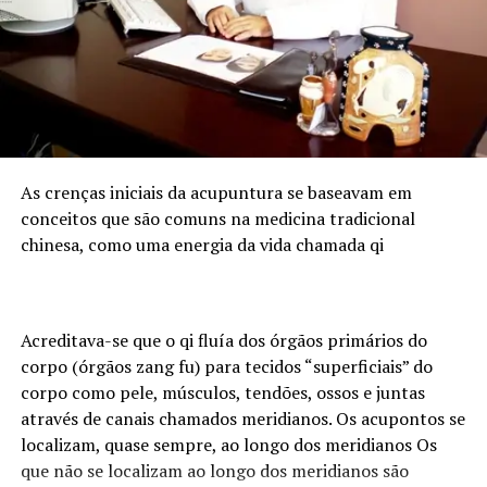
agronegócio nacional, com forte produção de grãos e
proteína animal, e concentra empresas, cooperativas e
instituições financeiras que demandam cada vez mais
profissionais com esse duplo repertório. O Sul
concentra atualmente 6.683 assessores de investimento
certificados pela ANCORD. É o segundo maior mercado
do país, representando 24,6% do total de profissionais.
Desde 2020, a região experimentou um crescimento de
As crenças iniciais da acupuntura se baseavam em
145% na quantidade de assessores.
conceitos que são comuns na medicina tradicional
chinesa, como uma energia da vida chamada qi
Pensando nesse mercado, foi lançada em julho de 2024
pela ANCORD, em parceria com a Agrinvest, a
certificação Agro 100. Trata-se de um selo de excelência
que conecta o mercado financeiro à realidade do campo.
Acreditava-se que o qi fluía dos órgãos primários do
corpo (órgãos zang fu) para tecidos “superficiais” do
Programação
corpo como pele, músculos, tendões, ossos e juntas
através de canais chamados meridianos. Os acupontos se
A participação da ANCORD reforça a importância da
localizam, quase sempre, ao longo dos meridianos Os
capacitação contínua em um mercado em constante
que não se localizam ao longo dos meridianos são
transformação. Representando a entidade, Orlando