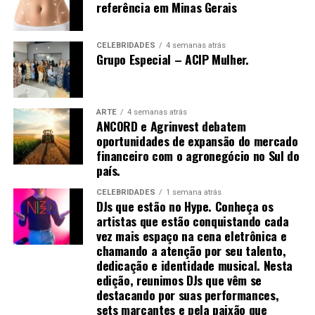
referência em Minas Gerais
empregadas para promovê-la, como arrancar, sacudir e
tremer.[61]
CELEBRIDADES
4 semanas atrás
Grupo Especial – ACIP Mulher.
Uma vez que o de-qi é observado, técnicas podem ser
utilizadas para “influenciar” o de-qi: por exemplo,
ARTE
4 semanas atrás
ANCORD e Agrinvest debatem
através de certa manipulação, o de-qi pode,
oportunidades de expansão do mercado
supostamente, ser transferido do local da agulha para
financeiro com o agronegócio no Sul do
locais mais distantes do corpo. Outras técnicas
país.
objetivam “tonificar” (chinês: 补; pinyin: bǔ) ou “sedar”
(chinês: 泄; pinyin: xiè) o qi.
CELEBRIDADES
1 semana atrás
DJs que estão no Hype. Conheça os
artistas que estão conquistando cada
As primeiras técnicas são usadas em padrões de
vez mais espaço na cena eletrônica e
deficiência, as últimas em padrões de excesso de energia.
chamando a atenção por seu talento,
[61] O de-qi é mais importante na acupuntura chinesa,
dedicação e identidade musical. Nesta
enquanto os pacientes ocidentais e japoneses podem
edição, reunimos DJs que vêm se
não considerá-lo uma parte necessária do tratamento.
destacando por suas performances,
sets marcantes e pela paixão que
[52]