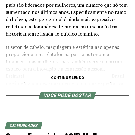
país são liderados por mulheres, um número que só tem
aumentado nos últimos anos. Especificamente no ramo
da beleza, este percentual é ainda mais expressivo,
refletindo a dominância feminina em uma indústria
historicamente ligada ao público feminino.
O setor de cabelo, maquiagem e estética não apenas
proporciona uma plataforma para a autonomia
financeira das mulheres, mas também serve como um
espaço para a inovação e a expressão pessoal.
Estimativas indicam que o mercado de beleza no Brasil
CONTINUE LENDO
movimenta bilhões anualmente, com uma expectativa
de crescimento contínuo. A combinação de uma
VOCÊ PODE GOSTAR
clientela leal e a crescente demanda por serviços de
beleza personalizados contribuem para um cenário
econômico promissor para as empreendedoras.
Uma dessas empreendedoras é Thay Sant’anna,
CELEBRIDADES
proprietária do espaço que leva seu nome, localizado no