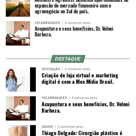
muitas vezes optam por inserir a agulha em um
Nacional das Corretoras e Distribuidoras de Títulos e
expansão do mercado financeiro com o
movimento rápido à mão livre até a profundidade
agronegócio no Sul do país.
Valores Mobiliários, Câmbio e Mercadorias) se
indicada, o que não é possível com o mandril (a
consolidou como a mais representativa Associação da
diferença entre o comprimento do mandril e da agulha é
CELEBRIDADES
4 semanas atrás
Indústria de Intermediação. É também reconhecida pela
Acupuntura e seus benefícios, Dr. Volnei
o quanto se conseguirá inserir da agulha no primeiro
qualidade de suas iniciativas educacionais e, por conta de
Barboza.
movimento).
sua experiência, modernos processos e constantes
investimentos em tecnologia, se tornou uma referência
do mercado financeiro e de capitais como Entidade
DESTAQUE
Certificadora e Credenciadora.
Sensação de qi
EDUCAÇÃO
4 semanas atrás
Criação de loja virtual e marketing
Sobre a Agrinvest Commodities
De-qi (Chinês: 得气; pinyin: dé qì; “chegada de qi”) se
digital é com a Mox Mídia Brasil.
refere a uma alegada sensação de torpor, distensão ou
A Agrinvest Commodities é referência em inteligência de
formigamento elétrico no local da agulha. Se essa
mercado e gestão de risco para o agronegócio brasileiro,
sensação não ocorre, então se justifica dizendo que o
CELEBRIDADES
4 semanas atrás
Acupuntura e seus benefícios, Dr. Volnei
conectando produtores, indústrias e o mercado
acuponto não foi localizado corretamente, ou a agulha
Barboza.
financeiro por meio de análises, consultoria e operações
não foi inserida na profundidade correta, ou houve
em commodities agrícolas.
manipulação inadequada. Se o de-qi não é
imediatamente sentido no local de inserção da agulha,
SAÚDE
4 semanas atrás
Thiago Delgado: Cirurgião plástico é
várias técnicas de manipulação costumam ser