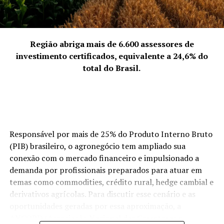
4. A força coletiva que representam
“Representamos a quebra da solidão empreendedora.
Empreender pode ser um fardo se feito isoladamente,
mas, coletivamente, torna-se uma jornada
Região abriga mais de 6.600 assessores de
enriquecedora. Discutimos abertamente os desafios da
investimento certificados, equivalente a 24,6% do
‘mulher multitarefa’ e transformamos essas dores em
total do Brasil.
soluções compartilhadas. Nossa força vem da união:
quando uma de nós cresce, o grupo todo sobe de nível.
Somos uma rede de apoio que prova, diariamente, que o
talento feminino é um dos maiores motores da
economia de Palhoça.”
Responsável por mais de 25% do Produto Interno Bruto
(PIB) brasileiro, o agronegócio tem ampliado sua
ACIP Mulher.
conexão com o mercado financeiro e impulsionado a
demanda por profissionais preparados para atuar em
temas como commodities, crédito rural, hedge cambial e
derivativos agrícolas. Para discutir esse cenário e as
oportunidades geradas por essa aproximação, a
ANCORD (Associação Nacional das Corretoras e