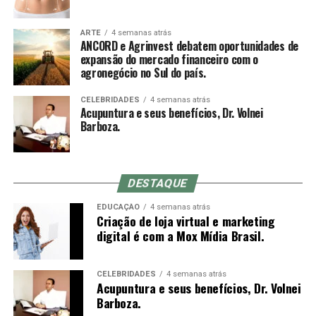
Sobre a ANCORD
pressão da ponta do mandril sobre a pele ajuda a reduzir
a dor da entrada, mas acupunturistas muito experientes
ARTE
4 semanas atrás
Com mais de 50 anos de atuação, a ANCORD (Associação
ANCORD e Agrinvest debatem oportunidades de
muitas vezes optam por inserir a agulha em um
Nacional das Corretoras e Distribuidoras de Títulos e
expansão do mercado financeiro com o
movimento rápido à mão livre até a profundidade
agronegócio no Sul do país.
Valores Mobiliários, Câmbio e Mercadorias) se
indicada, o que não é possível com o mandril (a
consolidou como a mais representativa Associação da
diferença entre o comprimento do mandril e da agulha é
CELEBRIDADES
4 semanas atrás
Indústria de Intermediação. É também reconhecida pela
Acupuntura e seus benefícios, Dr. Volnei
o quanto se conseguirá inserir da agulha no primeiro
qualidade de suas iniciativas educacionais e, por conta de
Barboza.
movimento).
sua experiência, modernos processos e constantes
investimentos em tecnologia, se tornou uma referência
do mercado financeiro e de capitais como Entidade
DESTAQUE
Certificadora e Credenciadora.
Sensação de qi
EDUCAÇÃO
4 semanas atrás
Criação de loja virtual e marketing
Sobre a Agrinvest Commodities
De-qi (Chinês: 得气; pinyin: dé qì; “chegada de qi”) se
digital é com a Mox Mídia Brasil.
refere a uma alegada sensação de torpor, distensão ou
A Agrinvest Commodities é referência em inteligência de
formigamento elétrico no local da agulha. Se essa
mercado e gestão de risco para o agronegócio brasileiro,
sensação não ocorre, então se justifica dizendo que o
CELEBRIDADES
4 semanas atrás
Acupuntura e seus benefícios, Dr. Volnei
conectando produtores, indústrias e o mercado
acuponto não foi localizado corretamente, ou a agulha
Barboza.
financeiro por meio de análises, consultoria e operações
não foi inserida na profundidade correta, ou houve