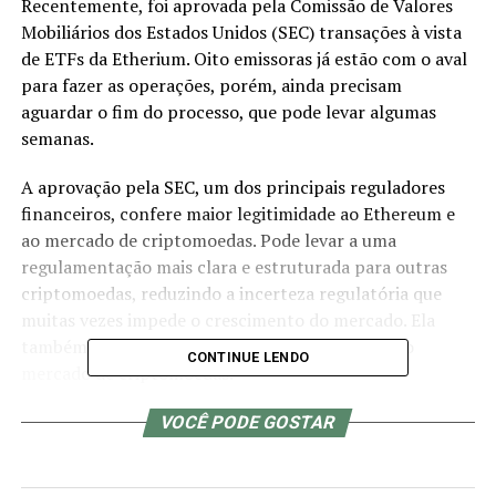
Recentemente, foi aprovada pela Comissão de Valores
Mobiliários dos Estados Unidos (SEC) transações à vista
de ETFs da Etherium. Oito emissoras já estão com o aval
para fazer as operações, porém, ainda precisam
aguardar o fim do processo, que pode levar algumas
semanas.
A aprovação pela SEC, um dos principais reguladores
financeiros, confere maior legitimidade ao Ethereum e
ao mercado de criptomoedas. Pode levar a uma
regulamentação mais clara e estruturada para outras
criptomoedas, reduzindo a incerteza regulatória que
muitas vezes impede o crescimento do mercado. Ela
também estimula a inovação e a diversificação no
CONTINUE LENDO
mercado de criptomoedas.
A Etherium é a segunda maior criptomoeda do mundo,
VOCÊ PODE GOSTAR
ficando atrás somente do Bitcoin e essa alteração mexeu
com o mercado.