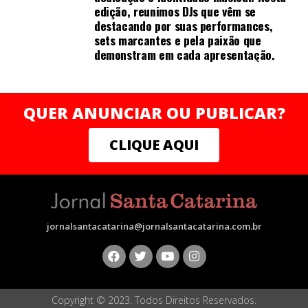
enquanto os pacientes ocidentais e japoneses podem
edição, reunimos DJs que vêm se
não considerá-lo uma parte necessária do tratamento.
destacando por suas performances,
sets marcantes e pela paixão que
[52]
demonstram em cada apresentação.
Práticas relacionadas
QUER ANUNCIAR OU PUBLICAR?
CLIQUE AQUI
Do-in, uma forma não invasiva de trabalho corporal, usa
pressão física aplicada aos acupontos por meio das
mãos, dos cotovelos ou de outros instrumentos.A
acupuntura é, frequentemente, acompanhada de
moxabustão, a queima de preparações cônicas de moxa
jornalsantacatarina@jornalsantacatarina.com.br
(feitas a partir de várias espécies do gênero Artemisia
secas) sobre ou próximo à pele, frequentemente porém
nem sempre em acupontos ou próximo a eles.
Tradicionalmente, a acupuntura é usada para tratar
Copyright © 2023. Todos Direitos Reservados.