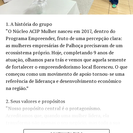
diretamente ao preço da criptomoeda no mercado. A
sua negociação na bolsa é semelhante ao mercado de
ações, tanto que tem valores tradicionais, permitindo
1. A história do grupo
que investidores comprem e vendam as ações do fundo
“O Núcleo ACIP Mulher nasceu em 2017, dentro do
durante o horário de negociação.
Programa Empreender, fruto de uma percepção clara:
as mulheres empresárias de Palhoça precisavam de um
Dentre os benefícios para quem investe em Etherium
ecossistema próprio. Hoje, completando 9 anos de
está a segurança de ter algo regulamentado e seguro,
atuação, olhamos para trás e vemos que aquela semente
além de trazer para a carteira de cliente que aposta nos
de fortalecer o empreendedorismo local floresceu. O que
investimentos tradicionais uma diversificação em seu
começou como um movimento de apoio tornou-se uma
portifólio. Ele terá um perfil de risco diferente do
referência de liderança e desenvolvimento econômico
Bitcoin e de outros ativos tradicionais.
na região.”
É uma maneira mais simples para investidores obterem
2. Seus valores e propósitos
exposição ao Ethereum sem precisar lidar com a
“Nosso propósito central é o protagonismo.
compra, armazenamento seguro e gestão de chaves
Acreditamos que, quando uma mulher lidera, ela
privadas da criptomoeda.
transforma não apenas o seu negócio, mas toda a sua
comunidade. Nossos valores são pautados na
A negociação de ETFs de Ethereum no mercado das