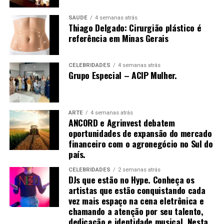
em commodities agrícolas.
manipulação inadequada. Se o de-qi não é
imediatamente sentido no local de inserção da agulha,
SAÚDE
4 semanas atrás
Thiago Delgado: Cirurgião plástico é
várias técnicas de manipulação costumam ser
referência em Minas Gerais
empregadas para promovê-la, como arrancar, sacudir e
tremer.[61]
CELEBRIDADES
4 semanas atrás
Grupo Especial – ACIP Mulher.
Uma vez que o de-qi é observado, técnicas podem ser
utilizadas para “influenciar” o de-qi: por exemplo,
ARTE
4 semanas atrás
ANCORD e Agrinvest debatem
através de certa manipulação, o de-qi pode,
oportunidades de expansão do mercado
supostamente, ser transferido do local da agulha para
financeiro com o agronegócio no Sul do
locais mais distantes do corpo. Outras técnicas
país.
objetivam “tonificar” (chinês: 补; pinyin: bǔ) ou “sedar”
(chinês: 泄; pinyin: xiè) o qi.
CELEBRIDADES
2 semanas atrás
DJs que estão no Hype. Conheça os
artistas que estão conquistando cada
As primeiras técnicas são usadas em padrões de
vez mais espaço na cena eletrônica e
deficiência, as últimas em padrões de excesso de energia.
chamando a atenção por seu talento,
[61] O de-qi é mais importante na acupuntura chinesa,
dedicação e identidade musical. Nesta