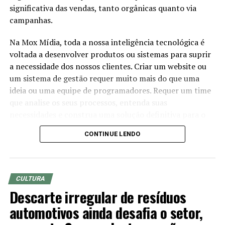
significativa das vendas, tanto orgânicas quanto via
campanhas.
Na Mox Mídia, toda a nossa inteligência tecnológica é
voltada a desenvolver produtos ou sistemas para suprir
a necessidade dos nossos clientes. Criar um website ou
um sistema de gestão requer muito mais do que uma
ideia ou uma equipe de programadores. Requer um time
que analise os seus processos, entenda suas
necessidades e construa uma solução definitiva para o
seu problema.
CONTINUE LENDO
Um website precisa ter um conteúdo único, explicativo,
Evento Salto Alto Connection – Crédito da Foto: Divulgação
vendedor e bem escrito. Mas não podemos esquecer de
manter a estrutura perfeito para buscadores. Este é o
CULTURA
segundo fator mais importante para o sucesso da sua
TÓPICOS RELACIONADOS
CLEO PILLON
Descarte irregular de resíduos
SALTO ALTO CONNECTION
empresa no Google.
TRANSFORMAÇÃO DE MULHERES BRASILEIRAS
automotivos ainda desafia o setor,
Nossa preocupação é construir uma base sólida para
A SEGUIR