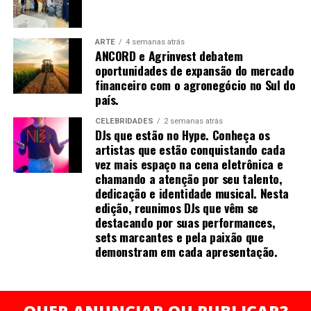
fraqueza generalizada, alterações na marcha, quedas
participação feminina no setor de transporte e
frequentes e sensação de choque ao movimentar o
mobilidade, além de campanhas solidárias.
pescoço.
ARTE
4 semanas atrás
ANCORD e Agrinvest debatem
As causas da hérnia de disco vão além da postura
oportunidades de expansão do mercado
incorreta. O desgaste natural com a idade, traumas
financeiro com o agronegócio no Sul do
país.
físicos, esforço repetitivo e sedentarismo contribuem
para a degeneração dos discos. “Muitos pacientes
CELEBRIDADES
2 semanas atrás
passam horas com o pescoço projetado para frente,
DJs que estão no Hype. Conheça os
artistas que estão conquistando cada
usando celular ou computador. Essa posição
vez mais espaço na cena eletrônica e
sobrecarrega a coluna e acelera o desgaste”, observa o
chamando a atenção por seu talento,
neurocirurgião.
dedicação e identidade musical. Nesta
edição, reunimos DJs que vêm se
O tratamento pode variar conforme a gravidade. Em
destacando por suas performances,
muitos casos, fisioterapia, fortalecimento muscular,
sets marcantes e pela paixão que
correção postural, uso de analgésicos e infiltrações são
demonstram em cada apresentação.
suficientes para reduzir a inflamação e devolver
mobilidade. “O foco inicial é desinflamar e devolver
mobilidade. Mas quando há déficits neurológicos ou dor
QUER ANUNCIAR OU PUBLICAR?