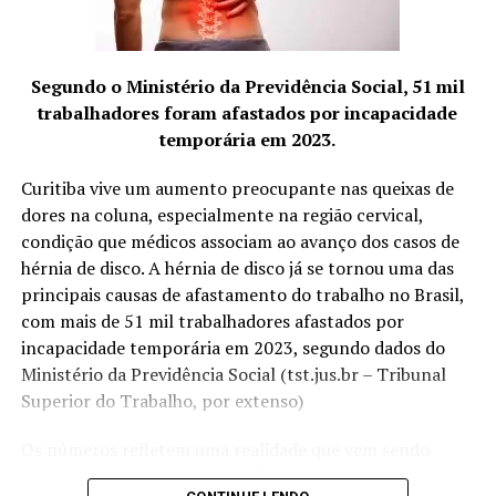
Entre os principais resultados da concessionária está a
Segundo o Ministério da Previdência Social, 51 mil
redução de 16% na captação de água de poço na loja de
trabalhadores foram afastados por incapacidade
São José dos Pinhais (PR) após a implantação de um
temporária em 2023.
sistema de reuso na oficina. A iniciativa utiliza uma
estação própria de tratamento de efluentes para tratar
Curitiba vive um aumento preocupante nas queixas de
a água utilizada nos processos operacionais e reutilizá-la
dores na coluna, especialmente na região cervical,
na lavagem de veículos, reduzindo o consumo de
condição que médicos associam ao avanço dos casos de
recursos naturais.
hérnia de disco. A hérnia de disco já se tornou uma das
principais causas de afastamento do trabalho no Brasil,
“Quando falamos em sustentabilidade, precisamos falar
com mais de 51 mil trabalhadores afastados por
sobre ações práticas e resultados concretos. O reuso da
incapacidade temporária em 2023, segundo dados do
água mostra que é possível unir eficiência operacional,
Ministério da Previdência Social (tst.jus.br – Tribunal
preservação ambiental e responsabilidade com as
Superior do Trabalho, por extenso)
comunidades onde estamos inseridos. Nosso cuidado
também envolve os uniformes das oficinas, desde
Os números refletem uma realidade que vem sendo
2006, eles são enviados para uma lavanderia industrial
confirmada também em Curitiba e no Paraná, onde 10,7
com tratamento específico para resíduos da atividade