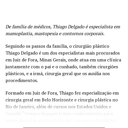
um médico especializado. Ele fará o diagnóstico a partir
do histórico da paciente e do exame físico ginecológico.
Também pode pedir exames complementares, como
ultrassonografia e ressonância magnética de pelve.
De família de médicos, Thiago Delgado é especialista em
mamoplastia, mastopexia e contornos corporais.
4. A endometriose pode ser grave
Verdade. A endometriose é uma doença benigna.
Seguindo os passos da família, o cirurgião plástico
Entretanto, em alguns casos, pode ser potencialmente
Thiago Delgado é um dos especialistas mais procurados
grave dependendo dos sintomas e dos tecidos e órgãos
em Juiz de Fora, Minas Gerais, onde atua em uma clínica
afetados.
juntamente com o pai e o cunhado, também cirurgiões
plásticos, e a irmã, cirurgia geral que os auxilia nos
5. Endometriose tem cura
procedimentos.
Mito. Não existe cura para a endometriose, mas com
acompanhamento médico e o tratamento adequado
Formado em Juiz de Fora, Thiago fez especialização em
aliviam significativamente os sintomas e podem
cirurgia geral em Belo Horizonte e cirurgia plástica no
preservar o futuro reprodutivo da paciente.
Rio de Janeiro, além de cursos nos Estados Unidos e
Canadá. “Sempre busquei trazer conhecimento para
6. A endometriose é uma doença de mulheres mais
minha área. Em março deste ano vou para a República
velhas.
Dominicana acompanhar alguns procedimentos em uma
Mito. A média de idade das mulheres diagnosticadas com