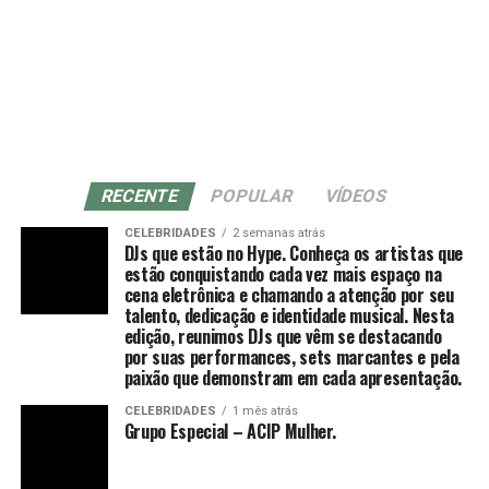
várias técnicas de manipulação costumam ser
simples: má postura, tensão, excesso de tempo no
empregadas para promovê-la, como arrancar, sacudir e
computador. Mas, quando o incômodo persiste ou
tremer.[61]
começa a irradiar para os braços, o problema pode ser
mais sério. A hérnia de disco cervical é uma das
principais causas de dor incapacitante na região e
merece atenção precoce”, afirma o Dr. Aragão.
Uma vez que o de-qi é observado, técnicas podem ser
utilizadas para “influenciar” o de-qi: por exemplo,
A hérnia de disco ocorre quando um dos discos
RECENTE
POPULAR
VÍDEOS
através de certa manipulação, o de-qi pode,
intervertebrais — estruturas que funcionam como
supostamente, ser transferido do local da agulha para
CELEBRIDADES
2 semanas atrás
amortecedores entre as vértebras — se desloca ou se
DJs que estão no Hype. Conheça os artistas que
locais mais distantes do corpo. Outras técnicas
rompe, comprimindo nervos ou mesmo a medula
estão conquistando cada vez mais espaço na
objetivam “tonificar” (chinês: 补; pinyin: bǔ) ou “sedar”
cena eletrônica e chamando a atenção por seu
espinhal, estrutura que transmite sinais do cérebro para
(chinês: 泄; pinyin: xiè) o qi.
talento, dedicação e identidade musical. Nesta
o corpo. O impacto pode ser devastador para funções
edição, reunimos DJs que vêm se destacando
motoras e sensoriais.
As primeiras técnicas são usadas em padrões de
por suas performances, sets marcantes e pela
paixão que demonstram em cada apresentação.
deficiência, as últimas em padrões de excesso de energia.
Um dos sinais mais preocupantes, segundo o
[61] O de-qi é mais importante na acupuntura chinesa,
CELEBRIDADES
1 mês atrás
especialista, é a dor que se irradia do pescoço pelo
Grupo Especial – ACIP Mulher.
enquanto os pacientes ocidentais e japoneses podem
ombro em direção ao braço, frequentemente
não considerá-lo uma parte necessária do tratamento.
acompanhada de formigamento ou fraqueza. “Essa
[52]