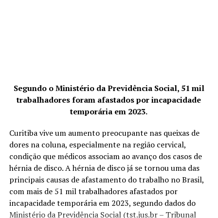
O sentido das agulhas, o tempo e a forma de estimulação
também podem variar conforme o tratamento
TÓPICOS RELACIONADOS
SOCIEDADE BRASILEIRA DE ENDOMETRIOSE E CIRURGIA
específico. Condições de excesso (de chi ou de xué) são
MINIMAMENTE INVASIVA
tratadas com estimulações menos vigorosas e pouco
A SEGUIR
demoradas, ao passo que condições de vazio ou
Abril Azul-Claro conscientiza sobre o câncer de esôfago
deficiência pedem manobras de entrada e retirada (não
NÃO PERCA
se retira totalmente a agulha, apenas se dá pequenos
Segundo o Ministério da Previdência Social, 51 mil
Doutor Manoel Buco fala sobre a Ameloblastoma e como
solavancos para cima e para baixo), fricção (na parte
realizar o seu diagnóstico
trabalhadores foram afastados por incapacidade
áspera da agulha), giros de um lado para outro ou
temporária em 2023.
mesmo pequenos petelecos na ponta exposta da agulha.
Curitiba vive um aumento preocupante nas queixas de
dores na coluna, especialmente na região cervical,
condição que médicos associam ao avanço dos casos de
É costume também utilizar um “mandril” para inserir as
hérnia de disco. A hérnia de disco já se tornou uma das
agulhas. Trata-se de um pequeno tubo plástico
principais causas de afastamento do trabalho no Brasil,
descartável dentro do qual corre a agulha. A leve
com mais de 51 mil trabalhadores afastados por
pressão da ponta do mandril sobre a pele ajuda a reduzir
incapacidade temporária em 2023, segundo dados do
a dor da entrada, mas acupunturistas muito experientes
Ministério da Previdência Social (tst.jus.br – Tribunal