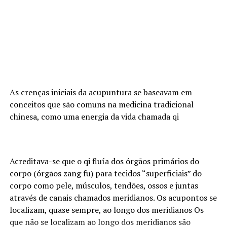
tratamento hormonal. Se isso ocorrer, é importante
conversar com o médico.
9. Endometriose é sinônimo de infertilidade.
Mito. Apesar de 40% das mulheres portadoras da doença
apresentarem alguma dificuldade para engravidar, a
endometriose não deve ser encarada como sinônimo de
As crenças iniciais da acupuntura se baseavam em
infertilidade. Para as pacientes inférteis devido à
conceitos que são comuns na medicina tradicional
endometriose, existem as possibilidades do tratamento
chinesa, como uma energia da vida chamada qi
clínico e cirúrgico associado às técnicas de reprodução
assistida para uma possível gravidez.
10. Mulheres portadoras de endometriose que
Acreditava-se que o qi fluía dos órgãos primários do
conseguem engravidar podem ter gestações de risco.
corpo (órgãos zang fu) para tecidos “superficiais” do
Verdade. A condição do endométrio impacta no
corpo como pele, músculos, tendões, ossos e juntas
desenvolvimento da placenta, aumentando as chances
através de canais chamados meridianos. Os acupontos se
de parto prematuro e a placenta prévia.
localizam, quase sempre, ao longo dos meridianos Os
que não se localizam ao longo dos meridianos são
11. A dieta pode influenciar nos sintomas e no