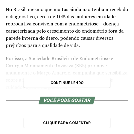
No Brasil, mesmo que muitas ainda não tenham recebido
o diagnóstico, cerca de 10% das mulheres em idade
reprodutiva convivem com a endometriose – doença
caracterizada pelo crescimento do endométrio fora da
parede interna do útero, podendo causar diversos
prejuízos para a qualidade de vida.
Por isso, a Sociedade Brasileira de Endometriose e
Cirurgia Minimamente Invasiva (SBE) promove
anualmente o Março Amarelo, campanha que sensibiliza
sobre a importância do diagnóstico precoce e dos
CONTINUE LENDO
cuidados após o diagnóstico.
A presidente da SBE, a médica Dra. Helizabet Salomão
VOCÊ PODE GOSTAR
Abdalla Ayroza Ribeiro, aproveita a data para desvendar
os principais mitos e verdades sobre endometriose.
Confira a seguir.
CLIQUE PARA COMENTAR