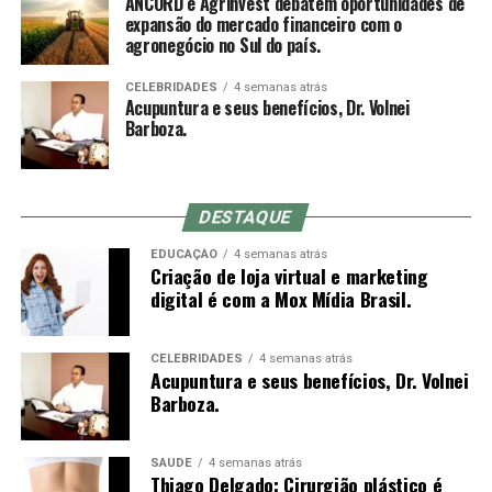
ANCORD e Agrinvest debatem oportunidades de
muitas vezes optam por inserir a agulha em um
Nacional das Corretoras e Distribuidoras de Títulos e
expansão do mercado financeiro com o
movimento rápido à mão livre até a profundidade
agronegócio no Sul do país.
Valores Mobiliários, Câmbio e Mercadorias) se
indicada, o que não é possível com o mandril (a
consolidou como a mais representativa Associação da
diferença entre o comprimento do mandril e da agulha é
CELEBRIDADES
4 semanas atrás
Indústria de Intermediação. É também reconhecida pela
Acupuntura e seus benefícios, Dr. Volnei
o quanto se conseguirá inserir da agulha no primeiro
qualidade de suas iniciativas educacionais e, por conta de
Barboza.
movimento).
sua experiência, modernos processos e constantes
investimentos em tecnologia, se tornou uma referência
do mercado financeiro e de capitais como Entidade
DESTAQUE
Certificadora e Credenciadora.
Sensação de qi
EDUCAÇÃO
4 semanas atrás
Criação de loja virtual e marketing
Sobre a Agrinvest Commodities
De-qi (Chinês: 得气; pinyin: dé qì; “chegada de qi”) se
digital é com a Mox Mídia Brasil.
refere a uma alegada sensação de torpor, distensão ou
A Agrinvest Commodities é referência em inteligência de
formigamento elétrico no local da agulha. Se essa
mercado e gestão de risco para o agronegócio brasileiro,
sensação não ocorre, então se justifica dizendo que o
CELEBRIDADES
4 semanas atrás
Acupuntura e seus benefícios, Dr. Volnei
conectando produtores, indústrias e o mercado
acuponto não foi localizado corretamente, ou a agulha
Barboza.
financeiro por meio de análises, consultoria e operações
não foi inserida na profundidade correta, ou houve
em commodities agrícolas.
manipulação inadequada. Se o de-qi não é
imediatamente sentido no local de inserção da agulha,
SAÚDE
4 semanas atrás
Thiago Delgado: Cirurgião plástico é