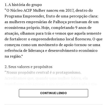
que vão desde processos simples de atendimento ao
1. A história do grupo
cliente, até complexas operações de manufatura. Essa
“O Núcleo ACIP Mulher nasceu em 2017, dentro do
automação não apenas aumenta a eficiência, mas
Programa Empreender, fruto de uma percepção clara:
também libera recursos humanos para se concentrarem
as mulheres empresárias de Palhoça precisavam de um
em tarefas mais estratégicas e criativas, potencializando
ecossistema próprio. Hoje, completando 9 anos de
uma nova era de produtividade empresarial”, pontua.
atuação, olhamos para trás e vemos que aquela semente
de fortalecer o empreendedorismo local floresceu. O que
Personalização e experiência do cliente
começou como um movimento de apoio tornou-se uma
referência de liderança e desenvolvimento econômico
No varejo, por exemplo, a IA está revolucionando a
na região.”
maneira como as empresas interagem com seus
consumidores. Sistemas inteligentes analisam o
2. Seus valores e propósitos
comportamento de compra, personalizando as
“Nosso propósito central é o protagonismo.
experiências de maneira a oferecer exatamente o que o
Acreditamos que, quando uma mulher lidera, ela
cliente deseja. “Essa capacidade de prever e atender
transforma não apenas o seu negócio, mas toda a sua
necessidades está transformando o marketing e a
comunidade. Nossos valores são pautados na
fidelização, colocando as empresas que utilizam a IA à
CONTINUE LENDO
colaboração, na ética e no crescimento conjunto. Não
frente no mercado”, declara.
estamos aqui apenas para ‘fazer negócios’, mas para
criar um ambiente onde o desenvolvimento profissional