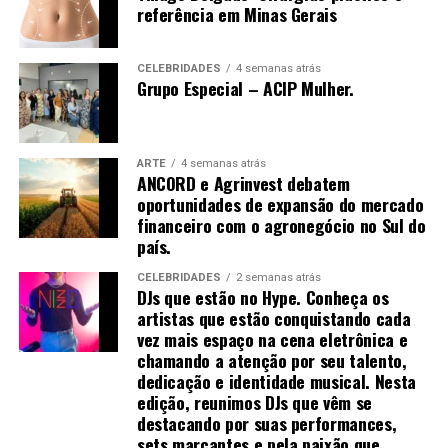
várias técnicas de manipulação costumam ser
referência em Minas Gerais
empregadas para promovê-la, como arrancar, sacudir e
tremer.[61]
CELEBRIDADES
4 semanas atrás
Grupo Especial – ACIP Mulher.
Uma vez que o de-qi é observado, técnicas podem ser
utilizadas para “influenciar” o de-qi: por exemplo,
ARTE
4 semanas atrás
ANCORD e Agrinvest debatem
através de certa manipulação, o de-qi pode,
oportunidades de expansão do mercado
supostamente, ser transferido do local da agulha para
financeiro com o agronegócio no Sul do
locais mais distantes do corpo. Outras técnicas
país.
objetivam “tonificar” (chinês: 补; pinyin: bǔ) ou “sedar”
(chinês: 泄; pinyin: xiè) o qi.
CELEBRIDADES
2 semanas atrás
DJs que estão no Hype. Conheça os
artistas que estão conquistando cada
As primeiras técnicas são usadas em padrões de
vez mais espaço na cena eletrônica e
deficiência, as últimas em padrões de excesso de energia.
chamando a atenção por seu talento,
[61] O de-qi é mais importante na acupuntura chinesa,
dedicação e identidade musical. Nesta
enquanto os pacientes ocidentais e japoneses podem
edição, reunimos DJs que vêm se
não considerá-lo uma parte necessária do tratamento.
destacando por suas performances,
sets marcantes e pela paixão que
[52]