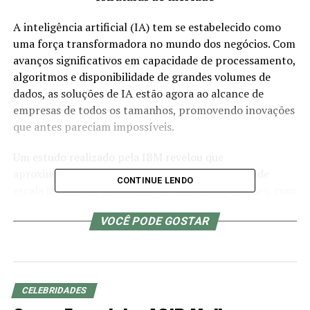
A inteligência artificial (IA) tem se estabelecido como
uma força transformadora no mundo dos negócios. Com
avanços significativos em capacidade de processamento,
algoritmos e disponibilidade de grandes volumes de
dados, as soluções de IA estão agora ao alcance de
empresas de todos os tamanhos, promovendo inovações
que antes pareciam impossíveis.
Um estudo realizado pela IBM revelou que
aproximadamente 42% das organizações de grande
CONTINUE LENDO
escala já utilizam ativamente IA em suas operações, com
uma clara tendência entre os pioneiros da tecnologia de
VOCÊ PODE GOSTAR
acelerar ainda mais seu uso. A pesquisa ouviu mais de
oito mil profissionais de TI em empresas com mais de
1000 funcionários ao longo de novembro de 2023.
Esses dados apontam que a adoção da Inteligência
CELEBRIDADES
Artificial está permitindo que as empresas respondam