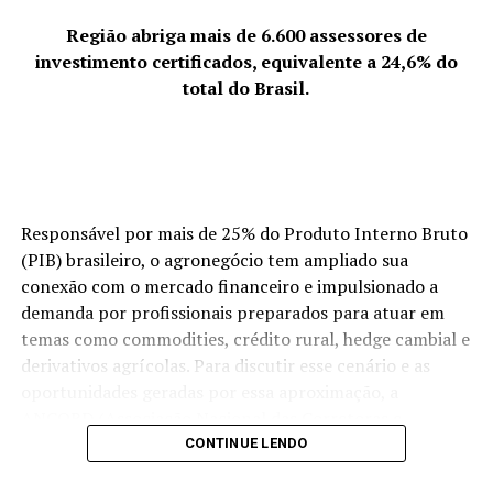
Região abriga mais de 6.600 assessores de
Horário:
18h (abertura dos portões) | 19h (início do
investimento certificados, equivalente a 24,6% do
show)
total do Brasil.
Ingressos:
R$30 antecipado no Sympla
(
https://www.sympla.com.br/evento/sylvio-fraga-rj-
convida-daniel-santiago/2433639?
referrer=www.google.com
) e R$40 na hora.
Responsável por mais de 25% do Produto Interno Bruto
(Foto – Diego Bresani)
(PIB) brasileiro, o agronegócio tem ampliado sua
conexão com o mercado financeiro e impulsionado a
TÓPICOS RELACIONADOS
demanda por profissionais preparados para atuar em
temas como commodities, crédito rural, hedge cambial e
A SEGUIR
Anna Luiza desponta como destaque no cenário do forró
derivativos agrícolas. Para discutir esse cenário e as
brasileiro
oportunidades geradas por essa aproximação, a
ANCORD (Associação Nacional das Corretoras e
NÃO PERCA
Náutica a marca que mudou a tattoo no Brasil
Distribuidoras de Títulos e Valores Mobiliários, Câmbio e
CONTINUE LENDO
Mercadorias) e a Agrinvest Commodities promoverão,