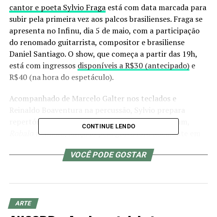
cantor e poeta Sylvio Fraga
está com data marcada para
subir pela primeira vez aos palcos brasilienses. Fraga se
apresenta no Infinu, dia 5 de maio, com a participação
do renomado guitarrista, compositor e brasiliense
Daniel Santiago. O show, que começa a partir das 19h,
está com ingressos
disponíveis a R$30 (antecipado)
e
R$40 (na hora do espetáculo).
Acompanhado de Marcelo Galter nos teclados e
Reinaldo Boaventura na percussão, Sylvio prepara
repertório com músicas do seu mais recente álbum,
CONTINUE LENDO
Robalo nenhum
, lançado pela gravadora Rocinante em
2022, e outras canções incluindo parcerias com Jards
VOCÊ PODE GOSTAR
Macalé, Thiago Amud, João Donato e próprio Marcelo
Galter.
Sylvio é também idealizador e Diretor Artístico da
Rocinante, além de co-produtor dos álbuns
Aguidavi do
ARTE
Jêje
, de Luizinho do Jêje,
Territórios
,
de Gabriele Leite,
O