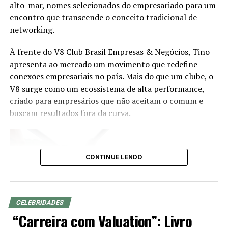
alto-mar, nomes selecionados do empresariado para um
competências pode preparar os profissionais para atuar
encontro que transcende o conceito tradicional de
em segmentos estratégicos da economia brasileira e
networking.
acompanhar a evolução das demandas dos investidores.
À frente do V8 Club Brasil Empresas & Negócios, Tino
Eduardo Vanin, Estrategista Sênior de Agricultura da
apresenta ao mercado um movimento que redefine
Marex e Analista do Complexo Soja, abordará o cenário
conexões empresariais no país. Mais do que um clube, o
atual do agronegócio, as oportunidades que o setor abre
V8 surge como um ecossistema de alta performance,
para assessores de investimento, os movimentos de
criado para empresários que não aceitam o comum e
mercado que impactam investidores e como os
buscam resultados fora da curva.
profissionais podem ampliar as conversas com seus
clientes a partir do repertório do agro. Com mais de 20
anos de experiência nos mercados de commodities
agrícolas e derivativos, Vanin atende atualmente
CONTINUE LENDO
grandes fundos de investimento no Brasil e na China,
além de trading companies, oferecendo análises e
estratégias para a gestão de riscos e oportunidades no
agronegócio.
CELEBRIDADES
“Carreira com Valuation”: Livro
O evento será realizado de forma presencial, às 19h,