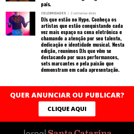
oferecendo capacitação, mentorias, acesso a crédito e
país.
redes de apoio para milhares de mulheres que desejam
CELEBRIDADES
2 semanas atrás
empreender com autonomia e sustentabilidade.
DJs que estão no Hype. Conheça os
“Acredito que o conhecimento e a valorização
artistas que estão conquistando cada
profissional devem caminhar junto com ações concretas
vez mais espaço na cena eletrônica e
chamando a atenção por seu talento,
de transformação. Ao apoiar a Rede Mulher
dedicação e identidade musical. Nesta
Empreendedora, quero contribuir para que mais
edição, reunimos DJs que vêm se
mulheres possam enxergar e negociar o próprio valor,
destacando por suas performances,
construindo trajetórias sólidas e independentes”,
sets marcantes e pela paixão que
finaliza Mirella.
demonstram em cada apresentação.
QUER ANUNCIAR OU PUBLICAR?
Sobre a autora
CLIQUE AQUI
Mais do que crescer, trata-se de prosperar em todas as
dimensões — com consistência, clareza e poder .
Natural de Recife (PE), Mirella Franco Melo é graduada
em farmácia industrial e construiu carreira sólida na
indústria farmacêutica, onde liderou áreas de qualidade,