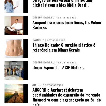
Eduardo Vanin, Estrategista Sênior de Agricultura da
digital é com a Mox Mídia Brasil.
Marex e Analista do Complexo Soja, abordará o cenário
atual do agronegócio, as oportunidades que o setor abre
para assessores de investimento, os movimentos de
CELEBRIDADES
4 semanas atrás
Acupuntura e seus benefícios, Dr. Volnei
mercado que impactam investidores e como os
Barboza.
profissionais podem ampliar as conversas com seus
clientes a partir do repertório do agro. Com mais de 20
anos de experiência nos mercados de commodities
SAÚDE
4 semanas atrás
Thiago Delgado: Cirurgião plástico é
agrícolas e derivativos, Vanin atende atualmente
referência em Minas Gerais
grandes fundos de investimento no Brasil e na China,
além de trading companies, oferecendo análises e
estratégias para a gestão de riscos e oportunidades no
CELEBRIDADES
4 semanas atrás
Grupo Especial – ACIP Mulher.
agronegócio.
O evento será realizado de forma presencial, às 19h,
com participação gratuita mediante inscrição prévia e
ARTE
4 semanas atrás
ANCORD e Agrinvest debatem
vagas limitadas.
oportunidades de expansão do mercado
financeiro com o agronegócio no Sul do
Serviço:
país.