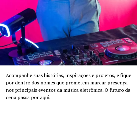
prometem levantar o público durante essa contação
musicada, e bem engraçada.
Acompanhe suas histórias, inspirações e projetos, e fique
por dentro dos nomes que prometem marcar presença
nos principais eventos da música eletrônica. O futuro da
cena passa por aqui.
Na sequência, a professora Ana Gilda Leocadio, que faz
parte da frente literária Literatura Negro-brasileira do
Encantamento Infantil e Juvenil (Linebeiju), se
apresenta com “Solfejos de Fayola: uma história