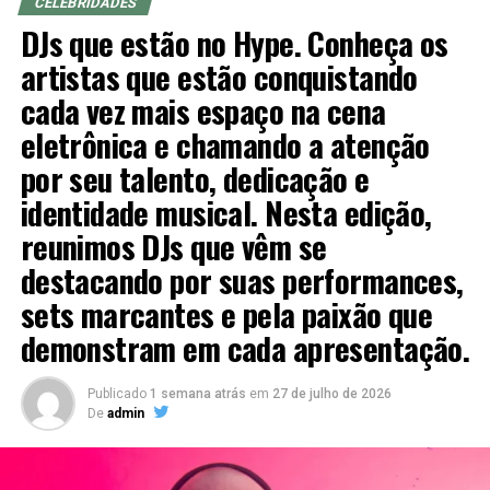
CELEBRIDADES
Na entrada do Municipal, o acolhimento aos presentes
DJs que estão no Hype. Conheça os
será feito por alunos das Salas de Leitura da Rede
artistas que estão conquistando
Municipal com a atração “Guarda-chuva de Poesia”.
cada vez mais espaço na cena
eletrônica e chamando a atenção
por seu talento, dedicação e
identidade musical. Nesta edição,
reunimos DJs que vêm se
destacando por suas performances,
sets marcantes e pela paixão que
demonstram em cada apresentação.
Publicado
1 semana atrás
em
27 de julho de 2026
De
admin
Já no palco do Theatro Municipal, as emoções
continuam com a apresentação do Coral Sabiá, formado