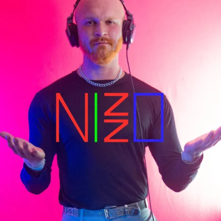
por alunos Academia Estudantil de Letras (AEL) Vinicius
de Moraes (EMEF Prof. Fernando de Azevedo – Vila
Curuçá). “Um Canto para Cada Canto” é o tema da
apresentação regada de músicas que dialogam com
estudos literários.
Na sequência, estudantes da AEL Kiusam Oliveira (EMEF
Arquiteto Vilanova Artigas – São Matheus) apresentam
“Brincar de Ler”, esquetes afetivas que envolvem
literatura e música.
E vai ter poesia, trava-línguas, trovas populares,
parlendas e cantigas de roda. O escritor e cordelista
Marco Haurélio, que tem mais de 50 títulos publicados,
a maior parte dedicada à literatura de cordel, sobe ao
palco do Municipal para apresentar o livro “Circo das
Formas”. Sua apresentação, tão esperada, será
acompanhada pelo grupo Balaio de Doi2, formado pelo
autor Paulo Netho e pelo compositor Salatiel Silva. Eles