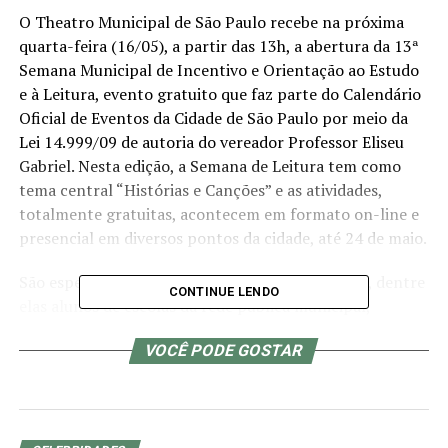
O Theatro Municipal de São Paulo recebe na próxima
quarta-feira (16/05), a partir das 13h, a abertura da 13ª
Semana Municipal de Incentivo e Orientação ao Estudo
e à Leitura, evento gratuito que faz parte do Calendário
Oficial de Eventos da Cidade de São Paulo por meio da
Lei 14.999/09 de autoria do vereador Professor Eliseu
Gabriel. Nesta edição, a Semana de Leitura tem como
tema central “Histórias e Canções” e as atividades,
totalmente gratuitas, acontecem em formato on-line e
presencial em diversos pontos da cidade, até 24 de maio.
São esperadas mais de 1200 pessoas na abertura, dentre
CONTINUE LENDO
elas alunos de escolas da rede pública municipal,
professores e bibliotecários. Importante ressaltar que
VOCÊ PODE GOSTAR
muitos deles nunca assistiram a uma peça de teatro ou
mesmo têm acesso à lazer e cultura. Escritores
conhecidos do grande público também são esperados
como espectadores.