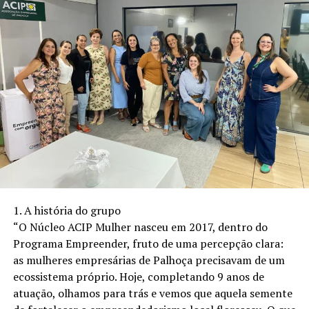
Eliseu Gabriel.
tradicional HALLOGAY e um novo selo de festas às
sextas-feiras, valorizando os DJs locais e aproximando
Serviço – Abertura da Semana de Incentivo e
artistas e público.
Orientação ao Estudo e à Leitura de São Paulo
Instagram: @joemusicdj
Quando:
16/05
(quarta-feira)
Contato: +55 48 93380-1186
Horário: Das
13h às 17h
– a partir das 11h30 chegam
ônibus com as crianças.
Local: Theatro Municipal de São Paulo
Endereço: Praça Ramos de Azevedo, S/N
1. A história do grupo
“O Núcleo ACIP Mulher nasceu em 2017, dentro do
TÓPICOS RELACIONADOS
Programa Empreender, fruto de uma percepção clara:
A SEGUIR
as mulheres empresárias de Palhoça precisavam de um
Ensino bilíngue no Brasil registra aumento de 64%
ecossistema próprio. Hoje, completando 9 anos de
NÃO PERCA
atuação, olhamos para trás e vemos que aquela semente
Ensino intercultural avança no país