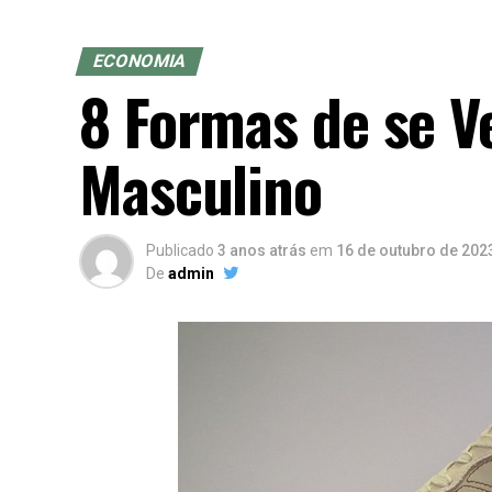
ECONOMIA
8 Formas de se V
Masculino
Publicado
3 anos atrás
em
16 de outubro de 202
De
admin