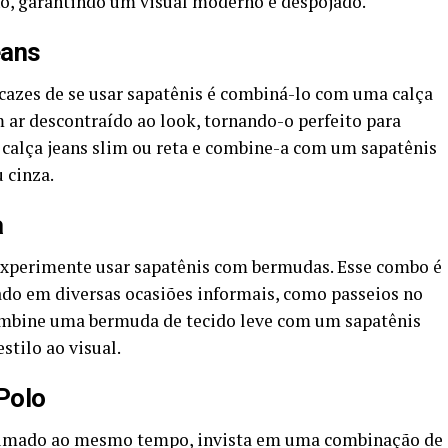
o, garantindo um visual moderno e despojado.
eans
cazes de se usar sapatênis é combiná-lo com uma calça
m ar descontraído ao look, tornando-o perfeito para
a calça jeans slim ou reta e combine-a com um sapatênis
 cinza.
a
 experimente usar sapatênis com bermudas. Esse combo é
sado em diversas ocasiões informais, como passeios no
mbine uma bermuda de tecido leve com um sapatênis
stilo ao visual.
Polo
rrumado ao mesmo tempo, invista em uma combinação de