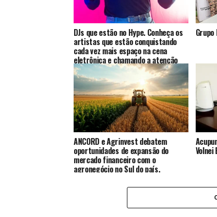
DJs que estão no Hype. Conheça os
Grupo 
artistas que estão conquistando
cada vez mais espaço na cena
eletrônica e chamando a atenção
por seu talento, dedicação e
identidade musical. Nesta edição,
reunimos DJs que vêm se
destacando por suas performances,
sets marcantes e pela paixão que
demonstram em cada
apresentação.
ANCORD e Agrinvest debatem
Acupun
oportunidades de expansão do
Volnei
mercado financeiro com o
agronegócio no Sul do país.