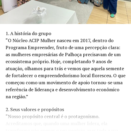
ligados aos mercados de atuação. Além disso, buscará
nivelar o conhecimento sobre o tema entre os
associados, realizar diagnóstico do setor e publicar
manifesto ESG que reafirme o compromisso com a
sustentabilidade. Segundo a coordenadora, “o
1. A história do grupo
investimento em ESG é uma estratégia de longo prazo
“O Núcleo ACIP Mulher nasceu em 2017, dentro do
para as empresas que pode resultar em estabilidade e
Programa Empreender, fruto de uma percepção clara:
vantagem competitiva. A importância do movimento
as mulheres empresárias de Palhoça precisavam de um
para o fortalecimento das empresas, considerando o
ecossistema próprio. Hoje, completando 9 anos de
setor econômico, por meio de dados, tem se
atuação, olhamos para trás e vemos que aquela semente
comprovado indiscutível”.
de fortalecer o empreendedorismo local floresceu. O que
começou como um movimento de apoio tornou-se uma
Sobre a ADIT Brasil
referência de liderança e desenvolvimento econômico
Fundada em 2006, a ADIT Brasil – Associação para o
na região.”
Desenvolvimento Imobiliário e Turístico do Brasil – é
uma entidade sem fins lucrativos que tem como objetivo
2. Seus valores e propósitos
o desenvolvimento dos mercados imobiliário, turístico e
“Nosso propósito central é o protagonismo.
urbanístico dentro das melhores práticas nacionais e
Acreditamos que, quando uma mulher lidera, ela
internacionais. Com grande atuação na educação,
transforma não apenas o seu negócio, mas toda a sua