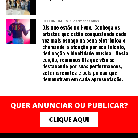
financeiro por meio de análises, consultoria e operações
não foi inserida na profundidade correta, ou houve
em commodities agrícolas.
manipulação inadequada. Se o de-qi não é
imediatamente sentido no local de inserção da agulha,
CELEBRIDADES
2 semanas atrás
DJs que estão no Hype. Conheça os
várias técnicas de manipulação costumam ser
artistas que estão conquistando cada
empregadas para promovê-la, como arrancar, sacudir e
vez mais espaço na cena eletrônica e
tremer.[61]
chamando a atenção por seu talento,
dedicação e identidade musical. Nesta
edição, reunimos DJs que vêm se
destacando por suas performances,
Uma vez que o de-qi é observado, técnicas podem ser
sets marcantes e pela paixão que
demonstram em cada apresentação.
utilizadas para “influenciar” o de-qi: por exemplo,
através de certa manipulação, o de-qi pode,
supostamente, ser transferido do local da agulha para
locais mais distantes do corpo. Outras técnicas
QUER ANUNCIAR OU PUBLICAR?
objetivam “tonificar” (chinês: 补; pinyin: bǔ) ou “sedar”
(chinês: 泄; pinyin: xiè) o qi.
CLIQUE AQUI
As primeiras técnicas são usadas em padrões de
deficiência, as últimas em padrões de excesso de energia.