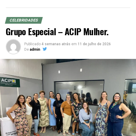
CELEBRIDADES
Grupo Especial – ACIP Mulher.
Publicado
4 semanas atrás
em
11 de julho de 2026
De
admin
A comissão ESG vai ainda fomentar discussões e
promover iniciativas ESG em empresas e projetos