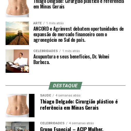
Thiago Delgado: Cirurgião plástico é referência
agulhas. Trata-se de um pequeno tubo plástico
em Minas Gerais
descartável dentro do qual corre a agulha. A leve
Sobre a ANCORD
pressão da ponta do mandril sobre a pele ajuda a reduzir
a dor da entrada, mas acupunturistas muito experientes
ARTE
1 mês atrás
Com mais de 50 anos de atuação, a ANCORD (Associação
ANCORD e Agrinvest debatem oportunidades de
muitas vezes optam por inserir a agulha em um
Nacional das Corretoras e Distribuidoras de Títulos e
expansão do mercado financeiro com o
movimento rápido à mão livre até a profundidade
agronegócio no Sul do país.
Valores Mobiliários, Câmbio e Mercadorias) se
indicada, o que não é possível com o mandril (a
consolidou como a mais representativa Associação da
diferença entre o comprimento do mandril e da agulha é
CELEBRIDADES
1 mês atrás
Indústria de Intermediação. É também reconhecida pela
Acupuntura e seus benefícios, Dr. Volnei
o quanto se conseguirá inserir da agulha no primeiro
qualidade de suas iniciativas educacionais e, por conta de
Barboza.
movimento).
sua experiência, modernos processos e constantes
investimentos em tecnologia, se tornou uma referência
do mercado financeiro e de capitais como Entidade
DESTAQUE
Certificadora e Credenciadora.
Sensação de qi
SAÚDE
4 semanas atrás
Thiago Delgado: Cirurgião plástico é
Sobre a Agrinvest Commodities
De-qi (Chinês: 得气; pinyin: dé qì; “chegada de qi”) se
referência em Minas Gerais
refere a uma alegada sensação de torpor, distensão ou
A Agrinvest Commodities é referência em inteligência de
formigamento elétrico no local da agulha. Se essa
mercado e gestão de risco para o agronegócio brasileiro,
sensação não ocorre, então se justifica dizendo que o
CELEBRIDADES
4 semanas atrás
Grupo Especial – ACIP Mulher.
conectando produtores, indústrias e o mercado
acuponto não foi localizado corretamente, ou a agulha