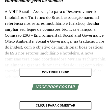
coordenador-geral da Sobloco
A ADIT Brasil – Associação para o Desenvolvimento
Imobiliário e Turístico do Brasil, associação nacional
referência nos setores imobiliário e turístico, decidiu
ampliar seu leque de comissões técnicas e lançou a
Comissão ESG – Environmental, Social and Governance
(Meio Ambiente, Social e Governança, na tradução livre
do inglês), com o objetivo de impulsionar boas práticas
de ESG nos setores imobiliário e hoteleiro. A nova
comissão terá como coordenadora Myriam Tschiptschin,
atualmente gerente de Smart Cities do CTE; como vice-
coordenador estará Paulo Velzi, coordenador-geral da
CONTINUE LENDO
Sobloco.
VOCÊ PODE GOSTAR
CLIQUE PARA COMENTAR