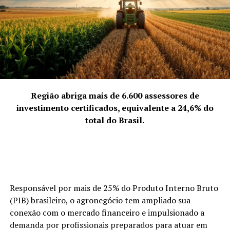
NÃO PERCA
Além disso, temos hoje uma representatividade que
Grupo Artesanal está entre as seis melhores empresas
para se trabalhar na área de saúde
ultrapassa os limites da cidade, alcançando esferas
estaduais.”
4. A força coletiva que representam
“Representamos a quebra da solidão empreendedora.
Empreender pode ser um fardo se feito isoladamente,
mas, coletivamente, torna-se uma jornada
Região abriga mais de 6.600 assessores de
enriquecedora. Discutimos abertamente os desafios da
investimento certificados, equivalente a 24,6% do
‘mulher multitarefa’ e transformamos essas dores em
total do Brasil.
soluções compartilhadas. Nossa força vem da união:
quando uma de nós cresce, o grupo todo sobe de nível.
Somos uma rede de apoio que prova, diariamente, que o
talento feminino é um dos maiores motores da
economia de Palhoça.”
Responsável por mais de 25% do Produto Interno Bruto
(PIB) brasileiro, o agronegócio tem ampliado sua
ACIP Mulher.
conexão com o mercado financeiro e impulsionado a
demanda por profissionais preparados para atuar em