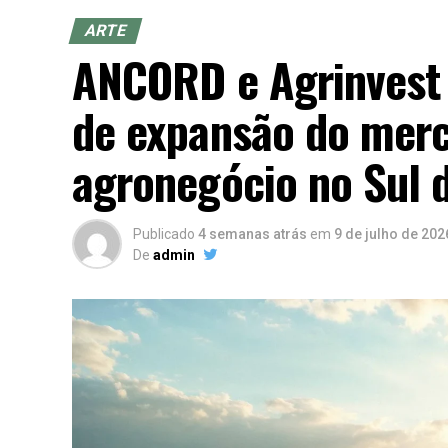
ARTE
ANCORD e Agrinvest
de expansão do merc
agronegócio no Sul d
Publicado
4 semanas atrás
em
9 de julho de 202
De
admin