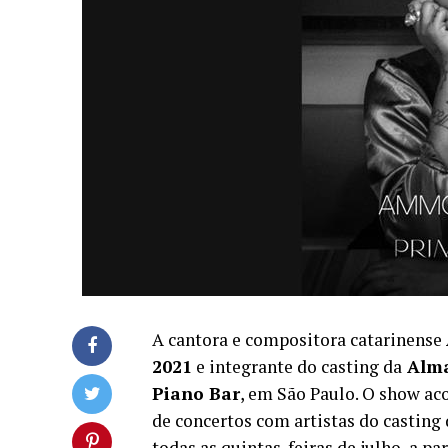
A cantora e compositora catarinense
2021
e integrante do casting da
Alma
Piano Bar
, em São Paulo. O show ac
de concertos com artistas do casting
todas as quintas-feiras de julho, a pa