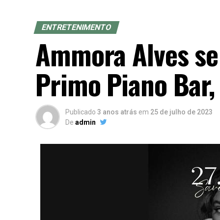
ENTRETENIMENTO
Ammora Alves se 
Primo Piano Bar,
Publicado
3 anos atrás
em
25 de julho de 2023
De
admin