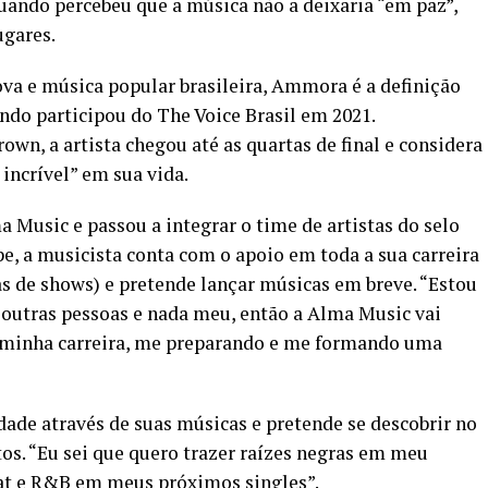
quando percebeu que a música não a deixaria “em paz”,
ugares.
ova e música popular brasileira, Ammora é a definição
ando participou do The Voice Brasil em 2021.
wn, a artista chegou até as quartas de final e considera
 incrível” em sua vida.
Music e passou a integrar o time de artistas do selo
e, a musicista conta com o apoio em toda a sua carreira
s de shows) e pretende lançar músicas em breve. “Estou
 outras pessoas e nada meu, então a Alma Music vai
a minha carreira, me preparando e me formando uma
dade através de suas músicas e pretende se descobrir no
s. “Eu sei que quero trazer raízes negras em meu
at e R&B em meus próximos singles”.