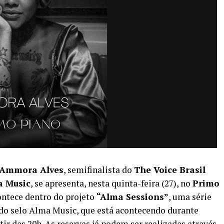
Ammora Alves
, semifinalista do
The Voice Brasil
 Music
, se apresenta, nesta quinta-feira (27), no
Primo
ontece dentro do projeto
“Alma Sessions”
, uma série
 do selo Alma Music, que está acontecendo durante
rtir das 20h. As reservas já podem ser realizadas através