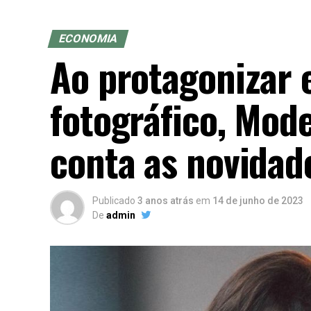
ECONOMIA
Ao protagonizar 
fotográfico, Mod
conta as novidad
Publicado
3 anos atrás
em
14 de junho de 2023
De
admin