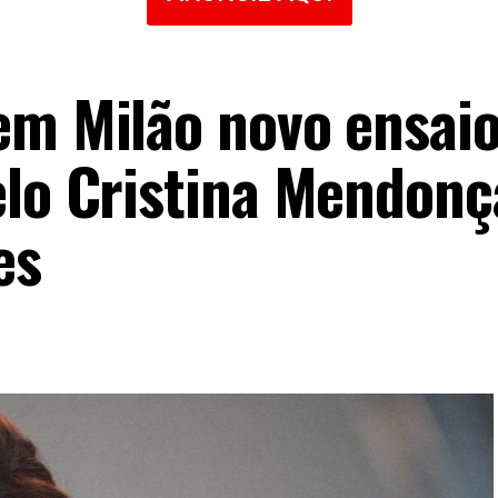
em Milão novo ensai
elo Cristina Mendonç
es