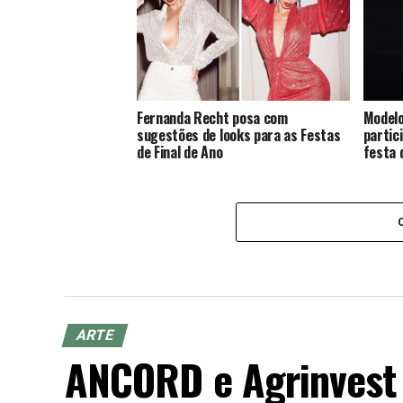
Fernanda Recht posa com
Modelo
sugestões de looks para as Festas
partic
de Final de Ano
festa 
ARTE
ANCORD e Agrinvest