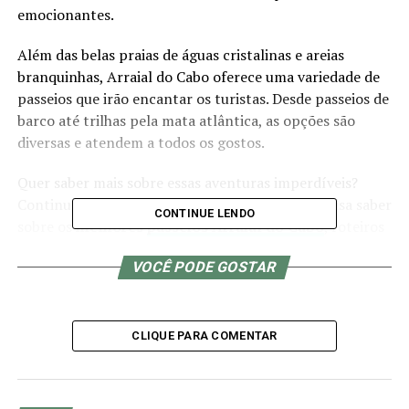
emocionantes.
Além das belas praias de águas cristalinas e areias
branquinhas, Arraial do Cabo oferece uma variedade de
passeios que irão encantar os turistas. Desde passeios de
barco até trilhas pela mata atlântica, as opções são
diversas e atendem a todos os gostos.
Quer saber mais sobre essas aventuras imperdíveis?
Continue lendo e descubra tudo o que você precisa saber
CONTINUE LENDO
sobre os
melhores
passeios Arraial do Cabo
, roteiros
disponíveis, dicas valiosas e agências confiáveis para
VOCÊ PODE GOSTAR
garantir uma viagem inesquecível.
Os Melhores Passeios em
CLIQUE PARA COMENTAR
Arraial do Cabo
Nesta seção, vamos destacar os
melhores passeios em