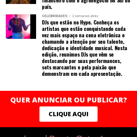
financeiro com o agronegócio no Sul do
civil local. A empresa, com sua experiência em placas
país.
pré-moldadas, está bem posicionada para contribuir
ISBN:
para o crescimento e inovação do setor.
CELEBRIDADES
2 semanas atrás
Páginas:
118 (confirmar)
DJs que estão no Hype. Conheça os
artistas que estão conquistando cada
Com o apoio do governo estadual e as condições
vez mais espaço na cena eletrônica e
Preço de capa:
R$
favoráveis oferecidas, a Lightwall está pronta para fazer
chamando a atenção por seu talento,
uma diferença significativa na economia de Santa
dedicação e identidade musical. Nesta
Preço e-book:
R$
Catarina.
edição, reunimos DJs que vêm se
destacando por suas performances,
Pré-lançamento: agosto de 2025
Os próximos passos envolvem a conclusão dos detalhes
sets marcantes e pela paixão que
finais para a instalação da fábrica e o início das
demonstram em cada apresentação.
Lançamento:
agosto de 2025
operações, que prometem trazer novas oportunidades
de emprego e desenvolvimento econômico para a
região.
QUER ANUNCIAR OU PUBLICAR?
CLIQUE AQUI
Redes Sociais
Instagram:
https://www.instagram.com/mirellafrancomelo?