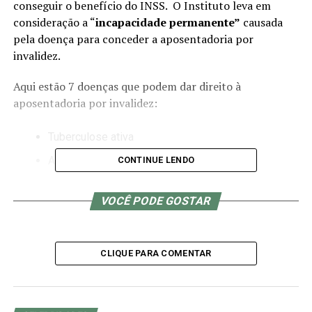
conseguir o benefício do INSS. O Instituto leva em
consideração a “
incapacidade permanente”
causada
pela doença para conceder a aposentadoria por
invalidez.
Aqui estão 7 doenças que podem dar direito à
aposentadoria por invalidez:
Tuberculose ativa
Alienação mental
CONTINUE LENDO
Hanseníase
VOCÊ PODE GOSTAR
Esclerose múltipla
Hepatopatia grave
CLIQUE PARA COMENTAR
Cegueira
Neoplasia maligna
É importante notar que nem todos os portadores dessas