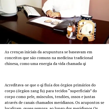
casual: o Paraná é um dos principais polos do
agronegócio nacional, com forte produção de grãos e
proteína animal, e concentra empresas, cooperativas e
instituições financeiras que demandam cada vez mais
profissionais com esse duplo repertório. O Sul
concentra atualmente 6.683 assessores de investimento
certificados pela ANCORD. É o segundo maior mercado
do país, representando 24,6% do total de profissionais.
Desde 2020, a região experimentou um crescimento de
As crenças iniciais da acupuntura se baseavam em
145% na quantidade de assessores.
conceitos que são comuns na medicina tradicional
chinesa, como uma energia da vida chamada qi
Pensando nesse mercado, foi lançada em julho de 2024
pela ANCORD, em parceria com a Agrinvest, a
certificação Agro 100. Trata-se de um selo de excelência
que conecta o mercado financeiro à realidade do campo.
Acreditava-se que o qi fluía dos órgãos primários do
corpo (órgãos zang fu) para tecidos “superficiais” do
Programação
corpo como pele, músculos, tendões, ossos e juntas
através de canais chamados meridianos. Os acupontos se
A participação da ANCORD reforça a importância da
localizam, quase sempre, ao longo dos meridianos Os