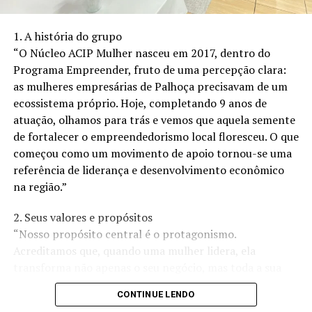
acima terão direito na Aposentadoria por Invalidez.
Existem várias outras doenças que dão direito a esse
1. A história do grupo
benefício. Sempre deve ser observada a doença e a
“O Núcleo ACIP Mulher nasceu em 2017, dentro do
incapacidade total e permanente
causada pela doença,
Programa Empreender, fruto de uma percepção clara:
levando em consideração também a atividade exercida
as mulheres empresárias de Palhoça precisavam de um
pelo(a) trabalhador(a).
ecossistema próprio. Hoje, completando 9 anos de
atuação, olhamos para trás e vemos que aquela semente
Não basta ter a doença, essa doença tem que gerar uma
de fortalecer o empreendedorismo local floresceu. O que
incapacidade permanente e total para o trabalho. Além
começou como um movimento de apoio tornou-se uma
disso, a incapacidade deve ser comprovada através de
referência de liderança e desenvolvimento econômico
laudos e exames médicos e confirmada pela perícia
na região.”
médica do INSS para ter direito ao benefício.
2. Seus valores e propósitos
A aposentadoria por invalidez é um benefício
“Nosso propósito central é o protagonismo.
importante para os trabalhadores que se encontram em
Acreditamos que, quando uma mulher lidera, ela
situação de incapacidade total e permanente para o
transforma não apenas o seu negócio, mas toda a sua
trabalho. Se você acredita que tem direito à
comunidade. Nossos valores são pautados na
aposentadoria por invalidez, procure orientação
CONTINUE LENDO
colaboração, na ética e no crescimento conjunto. Não
especializada para iniciar o processo de solicitação.