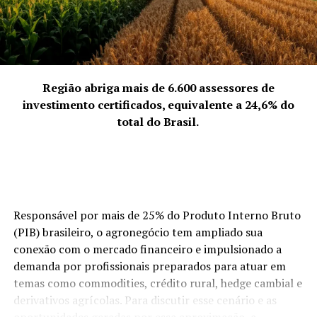
estaduais.”
4. A força coletiva que representam
“Representamos a quebra da solidão empreendedora.
Empreender pode ser um fardo se feito isoladamente,
mas, coletivamente, torna-se uma jornada
Região abriga mais de 6.600 assessores de
enriquecedora. Discutimos abertamente os desafios da
investimento certificados, equivalente a 24,6% do
‘mulher multitarefa’ e transformamos essas dores em
total do Brasil.
soluções compartilhadas. Nossa força vem da união:
quando uma de nós cresce, o grupo todo sobe de nível.
Somos uma rede de apoio que prova, diariamente, que o
talento feminino é um dos maiores motores da
economia de Palhoça.”
Responsável por mais de 25% do Produto Interno Bruto
(PIB) brasileiro, o agronegócio tem ampliado sua
ACIP Mulher.
conexão com o mercado financeiro e impulsionado a
demanda por profissionais preparados para atuar em
temas como commodities, crédito rural, hedge cambial e
derivativos agrícolas. Para discutir esse cenário e as