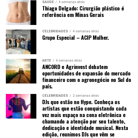
imediatamente sentido no local de inserção da agulha,
SAÚDE
4 semanas atrás
Thiago Delgado: Cirurgião plástico é
várias técnicas de manipulação costumam ser
referência em Minas Gerais
empregadas para promovê-la, como arrancar, sacudir e
tremer.[61]
CELEBRIDADES
4 semanas atrás
Grupo Especial – ACIP Mulher.
Uma vez que o de-qi é observado, técnicas podem ser
utilizadas para “influenciar” o de-qi: por exemplo,
ARTE
4 semanas atrás
ANCORD e Agrinvest debatem
através de certa manipulação, o de-qi pode,
oportunidades de expansão do mercado
supostamente, ser transferido do local da agulha para
financeiro com o agronegócio no Sul do
locais mais distantes do corpo. Outras técnicas
país.
objetivam “tonificar” (chinês: 补; pinyin: bǔ) ou “sedar”
(chinês: 泄; pinyin: xiè) o qi.
CELEBRIDADES
2 semanas atrás
DJs que estão no Hype. Conheça os
artistas que estão conquistando cada
As primeiras técnicas são usadas em padrões de
vez mais espaço na cena eletrônica e
deficiência, as últimas em padrões de excesso de energia.
chamando a atenção por seu talento,
[61] O de-qi é mais importante na acupuntura chinesa,
dedicação e identidade musical. Nesta
enquanto os pacientes ocidentais e japoneses podem
edição, reunimos DJs que vêm se