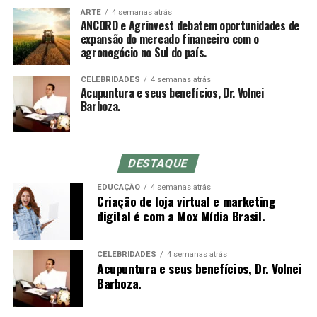
a dor da entrada, mas acupunturistas muito experientes
ARTE
4 semanas atrás
Com mais de 50 anos de atuação, a ANCORD (Associação
ANCORD e Agrinvest debatem oportunidades de
muitas vezes optam por inserir a agulha em um
Nacional das Corretoras e Distribuidoras de Títulos e
expansão do mercado financeiro com o
movimento rápido à mão livre até a profundidade
agronegócio no Sul do país.
Valores Mobiliários, Câmbio e Mercadorias) se
indicada, o que não é possível com o mandril (a
consolidou como a mais representativa Associação da
diferença entre o comprimento do mandril e da agulha é
CELEBRIDADES
4 semanas atrás
Indústria de Intermediação. É também reconhecida pela
Acupuntura e seus benefícios, Dr. Volnei
o quanto se conseguirá inserir da agulha no primeiro
qualidade de suas iniciativas educacionais e, por conta de
Barboza.
movimento).
sua experiência, modernos processos e constantes
investimentos em tecnologia, se tornou uma referência
do mercado financeiro e de capitais como Entidade
DESTAQUE
Certificadora e Credenciadora.
Sensação de qi
EDUCAÇÃO
4 semanas atrás
Criação de loja virtual e marketing
Sobre a Agrinvest Commodities
De-qi (Chinês: 得气; pinyin: dé qì; “chegada de qi”) se
digital é com a Mox Mídia Brasil.
refere a uma alegada sensação de torpor, distensão ou
A Agrinvest Commodities é referência em inteligência de
formigamento elétrico no local da agulha. Se essa
mercado e gestão de risco para o agronegócio brasileiro,
sensação não ocorre, então se justifica dizendo que o
CELEBRIDADES
4 semanas atrás
Acupuntura e seus benefícios, Dr. Volnei
conectando produtores, indústrias e o mercado
acuponto não foi localizado corretamente, ou a agulha
Barboza.
financeiro por meio de análises, consultoria e operações
não foi inserida na profundidade correta, ou houve
em commodities agrícolas.
manipulação inadequada. Se o de-qi não é