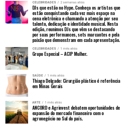
Lightwall em Rio Claro, São Paulo.
dos direitos autorais da obra para o Instituto Rede
CELEBRIDADES
2 semanas atrás
DJs que estão no Hype. Conheça os artistas que
Mulher Empreendedora, organização voltada para o
estão conquistando cada vez mais espaço na
A nova fábrica produzirá peças pré-moldadas com um
fortalecimento do empreendedorismo feminino no
cena eletrônica e chamando a atenção por seu
mix especial de materiais, proporcionando estruturas
Brasil. A iniciativa atua há mais de uma década
talento, dedicação e identidade musical. Nesta
com características avançadas, como rigidez,
oferecendo capacitação, mentorias, acesso a crédito e
edição, reunimos DJs que vêm se destacando
por suas performances, sets marcantes e pela
isolamento térmico e acústico.
redes de apoio para milhares de mulheres que desejam
paixão que demonstram em cada apresentação.
empreender com autonomia e sustentabilidade.
A Lightwall é conhecida por sua inovação no setor e,
“Acredito que o conhecimento e a valorização
CELEBRIDADES
1 mês atrás
Grupo Especial – ACIP Mulher.
com a nova unidade, promete continuar oferecendo
profissional devem caminhar junto com ações concretas
soluções que aceleram o processo de construção.
de transformação. Ao apoiar a Rede Mulher
Empreendedora, quero contribuir para que mais
De acordo com a empresa, uma casa de
mulheres possam enxergar e negociar o próprio valor,
SAÚDE
1 mês atrás
aproximadamente 40 metros quadrados pode ser
Thiago Delgado: Cirurgião plástico é referência
construindo trajetórias sólidas e independentes”,
em Minas Gerais
montada em apenas 12 horas, uma vantagem
finaliza Mirella.
significativa para o mercado da construção civil.
ARTE
1 mês atrás
s programas de incentivo fiscal do governo estadual de
ANCORD e Agrinvest debatem oportunidades de
Santa Catarina, como o Prodec, o Pró-Emprego e o TTD
expansão do mercado financeiro com o
agronegócio no Sul do país.
489, têm desempenhado um papel fundamental na
atração de novos investimentos.