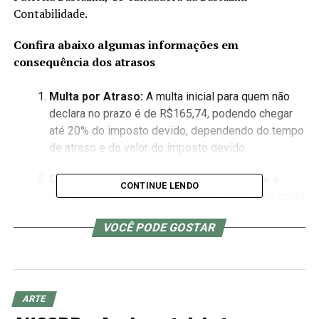
Contabilidade.
Confira abaixo algumas informações em
consequência dos atrasos
Multa por Atraso:
A multa inicial para quem não
declara no prazo é de R$165,74, podendo chegar
até 20% do imposto devido, dependendo do tempo
de atraso e do valor do imposto devido.
CPF Bloqueado:
Ter o CPF irregular impede a
CONTINUE LENDO
realização de diversas atividades, como abrir conta
bancária, solicitar empréstimos, e até receber
VOCÊ PODE GOSTAR
benefícios como aposentadoria ou seguro-
desemprego.
Inscrição em Cadastro de Inadimplentes:
Não
declarar resulta na inscrição do nome no Cadin
ARTE
(Cadastro Informativo de Créditos não Quitados do