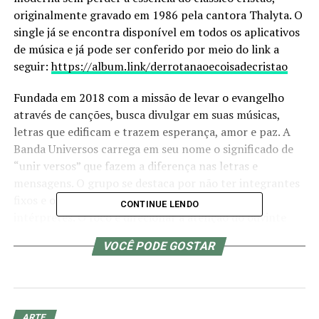
originalmente gravado em 1986 pela cantora Thalyta. O
single já se encontra disponível em todos os aplicativos
de música e já pode ser conferido por meio do link a
seguir:
https://album.link/derrotanaoecoisadecristao
Fundada em 2018 com a missão de levar o evangelho
através de canções, busca divulgar em suas músicas,
letras que edificam e trazem esperança, amor e paz. A
Banda Universos carrega em seu nome o significado de
“unir versos” que fazem a diferença nas letras e
mensagens. O grupo se destaca por não ter integrantes
fixos e oferece uma versatilidade com talentosos
CONTINUE LENDO
intérpretes. O foco é direcionar a atenção do ouvinte
para as mensagens.
VOCÊ PODE GOSTAR
Com uma roupagem moderna e serena, o single
“Derrota Não é Coisa de Cristão” chega para trazer alívio
para os corações nesta reta final de 2023. Nesta nova
versão, várias vozes se unem para fortalecer uma
ARTE