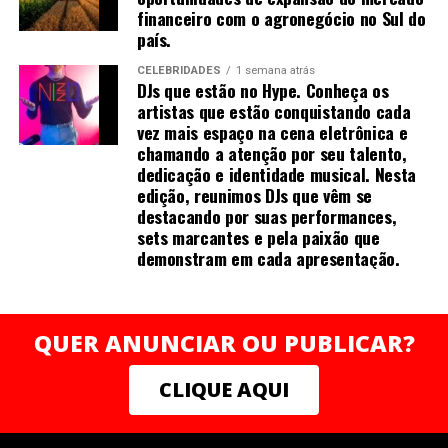
Brasil. A iniciativa atua há mais de uma década
financeiro com o agronegócio no Sul do
oferecendo capacitação, mentorias, acesso a crédito e
país.
redes de apoio para milhares de mulheres que desejam
CELEBRIDADES
1 semana atrás
empreender com autonomia e sustentabilidade.
DJs que estão no Hype. Conheça os
“Acredito que o conhecimento e a valorização
artistas que estão conquistando cada
profissional devem caminhar junto com ações concretas
vez mais espaço na cena eletrônica e
chamando a atenção por seu talento,
de transformação. Ao apoiar a Rede Mulher
dedicação e identidade musical. Nesta
Empreendedora, quero contribuir para que mais
edição, reunimos DJs que vêm se
mulheres possam enxergar e negociar o próprio valor,
destacando por suas performances,
construindo trajetórias sólidas e independentes”,
sets marcantes e pela paixão que
finaliza Mirella.
demonstram em cada apresentação.
QUER ANUNCIAR OU PUBLICAR?
Sobre a autora
CLIQUE AQUI
Mais do que crescer, trata-se de prosperar em todas as
dimensões — com consistência, clareza e poder .
Natural de Recife (PE), Mirella Franco Melo é graduada