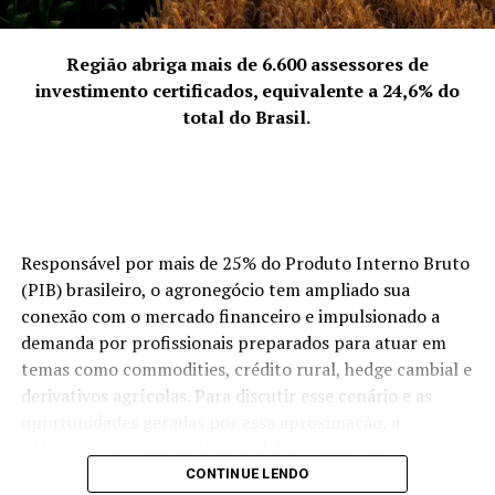
site oficial da Banda Universos:
https://www.bandauniversos.com.br
Região abriga mais de 6.600 assessores de
investimento certificados, equivalente a 24,6% do
Ouça o single “Derrota Não é Coisa de Cristão”, da
total do Brasil.
Banda Universos:
https://album.link/derrotanaoecoisadecristao
Acompanhe os próximos lançamentos da Banda
Universos pelas redes sociais e canal youtube:
Responsável por mais de 25% do Produto Interno Bruto
(PIB) brasileiro, o agronegócio tem ampliado sua
https://www.instagram.com/banda_universos/
conexão com o mercado financeiro e impulsionado a
https://www.youtube.com/@BandaUniversosOficial
demanda por profissionais preparados para atuar em
temas como commodities, crédito rural, hedge cambial e
derivativos agrícolas. Para discutir esse cenário e as
TÓPICOS RELACIONADOS
oportunidades geradas por essa aproximação, a
A SEGUIR
ANCORD (Associação Nacional das Corretoras e
Everton Mestre e Marquinhos Gomes juntos na canção
Distribuidoras de Títulos e Valores Mobiliários, Câmbio e
CONTINUE LENDO
“Deus Sendo Deus”