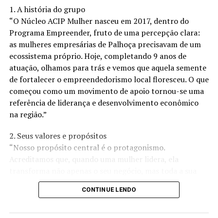
1. A história do grupo
“O Núcleo ACIP Mulher nasceu em 2017, dentro do
A sessão de constelação familiar, que pode ser feita em
Programa Empreender, fruto de uma percepção clara:
grupo ou individualmente, onde através de movimentos
as mulheres empresárias de Palhoça precisavam de um
sistêmicos o constelado observa o que está oculto, o que
ecossistema próprio. Hoje, completando 9 anos de
está desorganizado em seu sistema familiar e assim
atuação, olhamos para trás e vemos que aquela semente
conseguir mudar sua postura diante disso. Para isso,
de fortalecer o empreendedorismo local floresceu. O que
voluntários são escolhidos para representar membros
começou como um movimento de apoio tornou-se uma
da família do cliente em sessões em grupo, por exemplo.
referência de liderança e desenvolvimento econômico
Nas sessões individuais on-line, bonecos ou quaisquer
na região.”
outros recursos podem ser usados para representar a
2. Seus valores e propósitos
família. O mediador, muitas vezes chamado de
“Nosso propósito central é o protagonismo.
constelador, orienta o processo, observando as
Acreditamos que, quando uma mulher lidera, ela
interações e as dinâmicas que surgem entre os
transforma não apenas o seu negócio, mas toda a sua
representantes.
comunidade. Nossos valores são pautados na
CONTINUE LENDO
Durante a constelação, o cliente trabalha para explorar
colaboração, na ética e no crescimento conjunto. Não
questões específicas relacionadas à sua família. Isso
estamos aqui apenas para ‘fazer negócios’, mas para
pode incluir conflitos não resolvidos, segredos familiares
criar um ambiente onde o desenvolvimento profissional