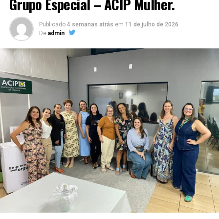
Grupo Especial – ACIP Mulher.
Publicado
4 semanas atrás
em
11 de julho de 2026
De
admin