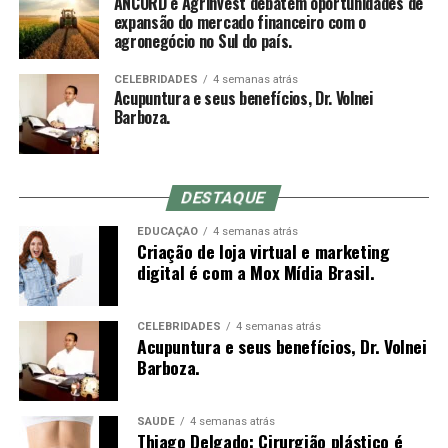
ANCORD e Agrinvest debatem oportunidades de
muitas vezes optam por inserir a agulha em um
Nacional das Corretoras e Distribuidoras de Títulos e
expansão do mercado financeiro com o
movimento rápido à mão livre até a profundidade
agronegócio no Sul do país.
Valores Mobiliários, Câmbio e Mercadorias) se
indicada, o que não é possível com o mandril (a
consolidou como a mais representativa Associação da
diferença entre o comprimento do mandril e da agulha é
CELEBRIDADES
4 semanas atrás
Indústria de Intermediação. É também reconhecida pela
Acupuntura e seus benefícios, Dr. Volnei
o quanto se conseguirá inserir da agulha no primeiro
qualidade de suas iniciativas educacionais e, por conta de
Barboza.
movimento).
sua experiência, modernos processos e constantes
investimentos em tecnologia, se tornou uma referência
do mercado financeiro e de capitais como Entidade
DESTAQUE
Certificadora e Credenciadora.
Sensação de qi
EDUCAÇÃO
4 semanas atrás
Criação de loja virtual e marketing
Sobre a Agrinvest Commodities
De-qi (Chinês: 得气; pinyin: dé qì; “chegada de qi”) se
digital é com a Mox Mídia Brasil.
refere a uma alegada sensação de torpor, distensão ou
A Agrinvest Commodities é referência em inteligência de
formigamento elétrico no local da agulha. Se essa
mercado e gestão de risco para o agronegócio brasileiro,
sensação não ocorre, então se justifica dizendo que o
CELEBRIDADES
4 semanas atrás
Acupuntura e seus benefícios, Dr. Volnei
conectando produtores, indústrias e o mercado
acuponto não foi localizado corretamente, ou a agulha
Barboza.
financeiro por meio de análises, consultoria e operações
não foi inserida na profundidade correta, ou houve
em commodities agrícolas.
manipulação inadequada. Se o de-qi não é
imediatamente sentido no local de inserção da agulha,
SAÚDE
4 semanas atrás
Thiago Delgado: Cirurgião plástico é