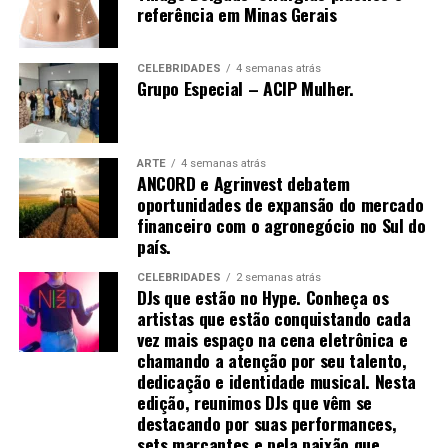
várias técnicas de manipulação costumam ser
referência em Minas Gerais
empregadas para promovê-la, como arrancar, sacudir e
tremer.[61]
CELEBRIDADES
4 semanas atrás
Grupo Especial – ACIP Mulher.
Uma vez que o de-qi é observado, técnicas podem ser
utilizadas para “influenciar” o de-qi: por exemplo,
ARTE
4 semanas atrás
ANCORD e Agrinvest debatem
através de certa manipulação, o de-qi pode,
oportunidades de expansão do mercado
supostamente, ser transferido do local da agulha para
financeiro com o agronegócio no Sul do
locais mais distantes do corpo. Outras técnicas
país.
objetivam “tonificar” (chinês: 补; pinyin: bǔ) ou “sedar”
(chinês: 泄; pinyin: xiè) o qi.
CELEBRIDADES
2 semanas atrás
DJs que estão no Hype. Conheça os
artistas que estão conquistando cada
As primeiras técnicas são usadas em padrões de
vez mais espaço na cena eletrônica e
deficiência, as últimas em padrões de excesso de energia.
chamando a atenção por seu talento,
[61] O de-qi é mais importante na acupuntura chinesa,
dedicação e identidade musical. Nesta
enquanto os pacientes ocidentais e japoneses podem
edição, reunimos DJs que vêm se
não considerá-lo uma parte necessária do tratamento.
destacando por suas performances,
sets marcantes e pela paixão que
[52]