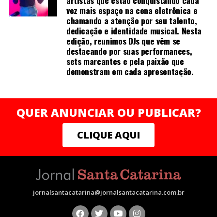
vez mais espaço na cena eletrônica e
região.
chamando a atenção por seu talento,
dedicação e identidade musical. Nesta
edição, reunimos DJs que vêm se
Redes Sociais
destacando por suas performances,
sets marcantes e pela paixão que
Instagram:
demonstram em cada apresentação.
https://www.instagram.com/mirellafrancomelo?
igsh=Mm45cWN4cXZycjFu
QUER ANUNCIAR OU PUBLICAR?
Linkedin: https://www.linkedin.com/in/mirella-franco-
melo-74aa232a?
CLIQUE AQUI
utm_source=share&utm_campaign=share_via&utm_conte
jornalsantacatarina@jornalsantacatarina.com.br