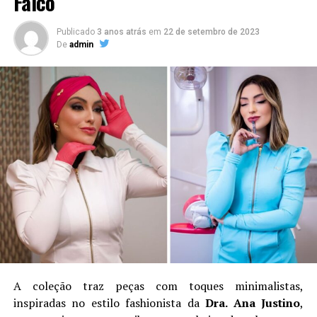
Falco
Publicado
3 anos atrás
em
22 de setembro de 2023
De
admin
A coleção traz peças com toques minimalistas,
inspiradas no estilo fashionista da
Dra. Ana Justino
,