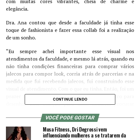
com muitas cores vibrantes, cheia de charme e
elegância.
Dra. Ana contou que desde a faculdade já tinha esse
toque de fashionista e fazer essa collab foi a realização
de um sonho.
“Eu sempre achei importante esse visual nos
atendimentos da faculdade, e mesmo lá atrás, quando eu
não tinha condições financeiras para comprar vários
jalecos para compor look, corria atrás de parcerias e na
medida que fui recebendo jalecos, fui construindo esse
visual de atendimento. Com o que eu tinha. Então, foi um
prazer imenso receber esse convite da Rute Falco para
CONTINUE LENDO
desenhar uma coleção para mim. Comecei procurar
referências de roupas que eu gostava e cores, para
VOCÊ PODE GOSTAR
transformar em jaleco. E juntos, montamos coleção
Lady Anna. Sonho realizado”
Musa Fitness, Dri Degrossi vem
influenciando mulheres a se tratarem da
Disse também que sempre faz questão de participar de