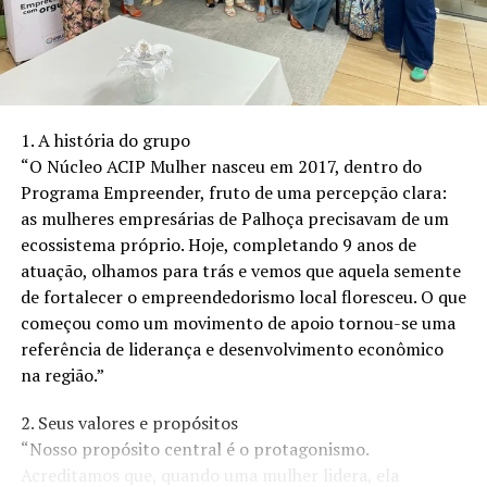
O contrato de assinatura inclui documentação
(transferência, IPVA etc.), seguro total (perda parcial,
perda total, roubo, furto e danos a terceiros) e
manutenção preventiva e corretiva. O cliente só paga
adicional à assinatura da franquia do seguro, multas,
1. A história do grupo
manutenção por uso indevido do veículo e excesso de
“O Núcleo ACIP Mulher nasceu em 2017, dentro do
Km superior à franquia contratada.
Programa Empreender, fruto de uma percepção clara:
as mulheres empresárias de Palhoça precisavam de um
Caporal lembra, ainda, que esse modelo de aluguel
ecossistema próprio. Hoje, completando 9 anos de
também gera mais oportunidades de mercado para
atuação, olhamos para trás e vemos que aquela semente
montadoras e concessionárias. “Além de incrementar as
de fortalecer o empreendedorismo local floresceu. O que
vendas, há o aumento da carteira de clientes e a
começou como um movimento de apoio tornou-se uma
possibilidade de campanhas específicas para esse
referência de liderança e desenvolvimento econômico
público. A grande expectativa no geral é que aconteça
na região.”
um aumento do número de negócios, aproveitando
aquele cliente que não conseguiria efetuar a compra
2. Seus valores e propósitos
pelo método convencional”, diz.
“Nosso propósito central é o protagonismo.
Acreditamos que, quando uma mulher lidera, ela
Se apegou, levou!