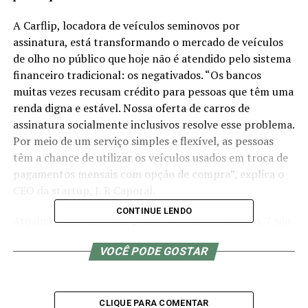
A Carflip, locadora de veículos seminovos por
assinatura, está transformando o mercado de veículos
de olho no público que hoje não é atendido pelo sistema
financeiro tradicional: os negativados. “Os bancos
muitas vezes recusam crédito para pessoas que têm uma
renda digna e estável. Nossa oferta de carros de
assinatura socialmente inclusivos resolve esse problema.
Por meio de um serviço simples e flexível, as pessoas
têm a chance de utilizar os veículos usados em troca de
pagamentos mensais com opção de compra”, explica o
CEO da startup, J. R Caporal.
CONTINUE LENDO
Atualmente, a cada dez pedidos de financiamento, 7 são
rejeitados, deixando um público de milhões de brasileiros
VOCÊ PODE GOSTAR
longe do sonho de ter um carro próprio, seja para uso
pessoal ou para complementar a renda ao se tornarem
motoristas de Apps. De acordo com o Serasa, até junho
de 2023, 71,45 milhões pessoas tinham seu CPF
CLIQUE PARA COMENTAR