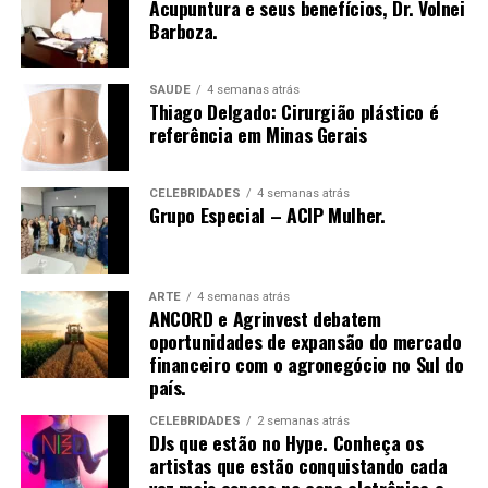
Acupuntura e seus benefícios, Dr. Volnei
conectando produtores, indústrias e o mercado
acuponto não foi localizado corretamente, ou a agulha
Barboza.
financeiro por meio de análises, consultoria e operações
não foi inserida na profundidade correta, ou houve
em commodities agrícolas.
manipulação inadequada. Se o de-qi não é
imediatamente sentido no local de inserção da agulha,
SAÚDE
4 semanas atrás
Thiago Delgado: Cirurgião plástico é
várias técnicas de manipulação costumam ser
referência em Minas Gerais
empregadas para promovê-la, como arrancar, sacudir e
tremer.[61]
CELEBRIDADES
4 semanas atrás
Grupo Especial – ACIP Mulher.
Uma vez que o de-qi é observado, técnicas podem ser
utilizadas para “influenciar” o de-qi: por exemplo,
ARTE
4 semanas atrás
ANCORD e Agrinvest debatem
através de certa manipulação, o de-qi pode,
oportunidades de expansão do mercado
supostamente, ser transferido do local da agulha para
financeiro com o agronegócio no Sul do
locais mais distantes do corpo. Outras técnicas
país.
objetivam “tonificar” (chinês: 补; pinyin: bǔ) ou “sedar”
(chinês: 泄; pinyin: xiè) o qi.
CELEBRIDADES
2 semanas atrás
DJs que estão no Hype. Conheça os
artistas que estão conquistando cada
As primeiras técnicas são usadas em padrões de