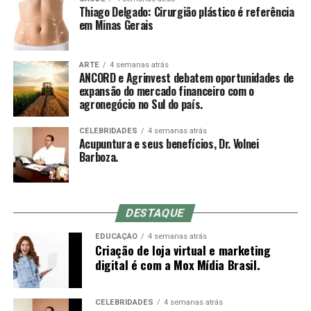
Thiago Delgado: Cirurgião plástico é referência
agulhas. Trata-se de um pequeno tubo plástico
em Minas Gerais
descartável dentro do qual corre a agulha. A leve
Sobre a ANCORD
pressão da ponta do mandril sobre a pele ajuda a reduzir
a dor da entrada, mas acupunturistas muito experientes
ARTE
4 semanas atrás
Com mais de 50 anos de atuação, a ANCORD (Associação
ANCORD e Agrinvest debatem oportunidades de
muitas vezes optam por inserir a agulha em um
Nacional das Corretoras e Distribuidoras de Títulos e
expansão do mercado financeiro com o
movimento rápido à mão livre até a profundidade
agronegócio no Sul do país.
Valores Mobiliários, Câmbio e Mercadorias) se
indicada, o que não é possível com o mandril (a
consolidou como a mais representativa Associação da
diferença entre o comprimento do mandril e da agulha é
CELEBRIDADES
4 semanas atrás
Indústria de Intermediação. É também reconhecida pela
Acupuntura e seus benefícios, Dr. Volnei
o quanto se conseguirá inserir da agulha no primeiro
qualidade de suas iniciativas educacionais e, por conta de
Barboza.
movimento).
sua experiência, modernos processos e constantes
investimentos em tecnologia, se tornou uma referência
do mercado financeiro e de capitais como Entidade
DESTAQUE
Certificadora e Credenciadora.
Sensação de qi
EDUCAÇÃO
4 semanas atrás
Criação de loja virtual e marketing
Sobre a Agrinvest Commodities
De-qi (Chinês: 得气; pinyin: dé qì; “chegada de qi”) se
digital é com a Mox Mídia Brasil.
refere a uma alegada sensação de torpor, distensão ou
A Agrinvest Commodities é referência em inteligência de
formigamento elétrico no local da agulha. Se essa
mercado e gestão de risco para o agronegócio brasileiro,
sensação não ocorre, então se justifica dizendo que o
CELEBRIDADES
4 semanas atrás