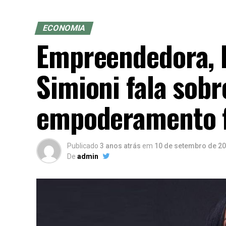
ECONOMIA
Empreendedora, P
Simioni fala sobr
empoderamento 
Publicado
3 anos atrás
em
10 de setembro de 2
De
admin