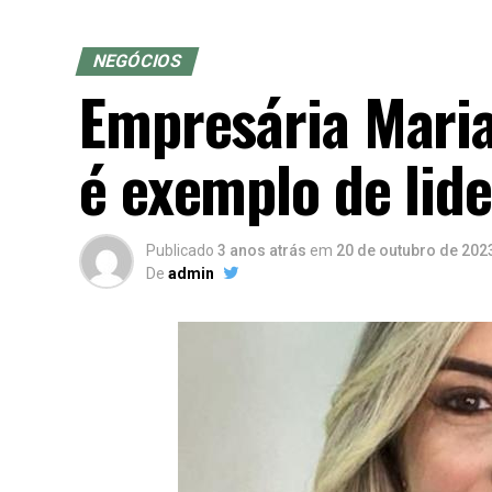
NEGÓCIOS
Empresária Maria
é exemplo de lid
Publicado
3 anos atrás
em
20 de outubro de 202
De
admin