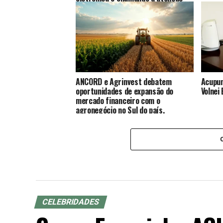
por seu talento, dedicação e
identidade musical. Nesta edição,
reunimos DJs que vêm se
destacando por suas performances,
sets marcantes e pela paixão que
demonstram em cada
apresentação.
ANCORD e Agrinvest debatem
Acupun
oportunidades de expansão do
Volnei
mercado financeiro com o
agronegócio no Sul do país.
CELEBRIDADES