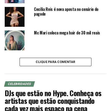
das grandes agremiações carnavalescas do Rio de
Janeiro. Fico muito honrado em poder fazer parte dessa
Cecília Reis é nova aposta no cenário do
história”, contou.
pagode
Mc Mari coloca mega hair de 30 mil reais
No último carnaval, o atual rei de bateria ocupou o
posto de muso no desfile oficial da escola. Agora ele
estreia como o primeiro Rei de Bateria da agremiação de
Mesquita.
CLIQUE PARA COMENTAR
TÓPICOS RELACIONADOS
FAMOSOS
CELEBRIDADES
A SEGUIR
DJs que estão no Hype. Conheça os
Dr. Kleyton Valverde se destaca em procedimentos
estéticos que ajudam pessoas com distorções de
artistas que estão conquistando
imagens
cada vez mais espaço na cena
NÃO PERCA