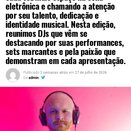
eletrônica e chamando a atenção
João Dalzoto Feat. Us Agroboy lançam o novo single
“Rave Sertaneja”
por seu talento, dedicação e
identidade musical. Nesta edição,
reunimos DJs que vêm se
destacando por suas performances,
sets marcantes e pela paixão que
demonstram em cada apresentação.
Publicado
2 semanas atrás
em
27 de julho de 2026
De
admin