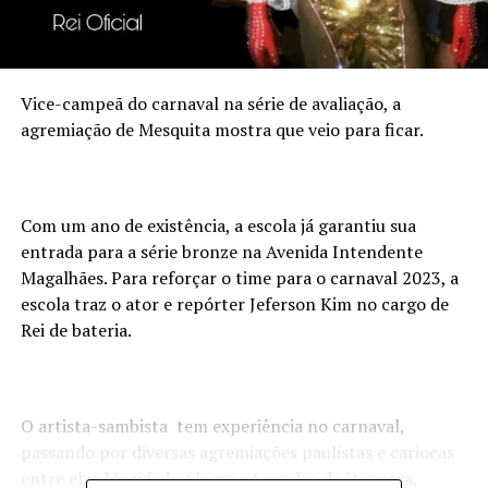
Vice-campeã do carnaval na série de avaliação, a
agremiação de Mesquita mostra que veio para ficar.
Com um ano de existência, a escola já garantiu sua
entrada para a série bronze na Avenida Intendente
Magalhães. Para reforçar o time para o carnaval 2023, a
escola traz o ator e repórter Jeferson Kim no cargo de
Rei de bateria.
O artista-sambista tem experiência no carnaval,
passando por diversas agremiações paulistas e cariocas
entre elas Mocidade Alegre e Leandro de Itaquera,