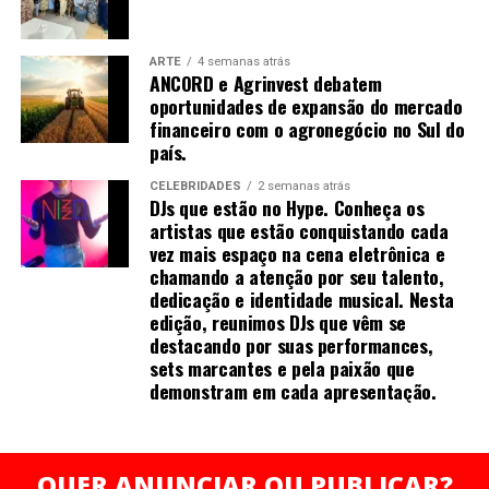
profissionais podem ampliar as conversas com seus
clientes a partir do repertório do agro. Com mais de 20
anos de experiência nos mercados de commodities
ARTE
4 semanas atrás
ANCORD e Agrinvest debatem
agrícolas e derivativos, Vanin atende atualmente
oportunidades de expansão do mercado
grandes fundos de investimento no Brasil e na China,
financeiro com o agronegócio no Sul do
além de trading companies, oferecendo análises e
país.
estratégias para a gestão de riscos e oportunidades no
CELEBRIDADES
2 semanas atrás
agronegócio.
DJs que estão no Hype. Conheça os
artistas que estão conquistando cada
O evento será realizado de forma presencial, às 19h,
vez mais espaço na cena eletrônica e
com participação gratuita mediante inscrição prévia e
chamando a atenção por seu talento,
vagas limitadas.
dedicação e identidade musical. Nesta
edição, reunimos DJs que vêm se
destacando por suas performances,
Serviço:
sets marcantes e pela paixão que
Evento: Encontro de profissionais do mercado
demonstram em cada apresentação.
financeiro que querem crescer no agro
WELL THE DJ é apaixonado por música eletrônica desde
Data e horário: 8 de julho de 2026 (terça-feira), às
a adolescência, iniciou sua trajetória como DJ em 2020 e
19h
atua profissionalmente há mais de 3 anos. Como DJ
Local: Agrinvest Commodities — Curitiba (PR)
Open Format, destaca-se pelos estilos Pop, Funk, EDM,
QUER ANUNCIAR OU PUBLICAR?