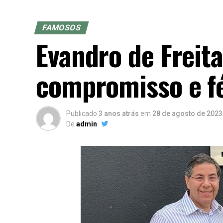
FAMOSOS
Evandro de Freita
compromisso e f
Publicado
3 anos atrás
em
28 de agosto de 2023
De
admin