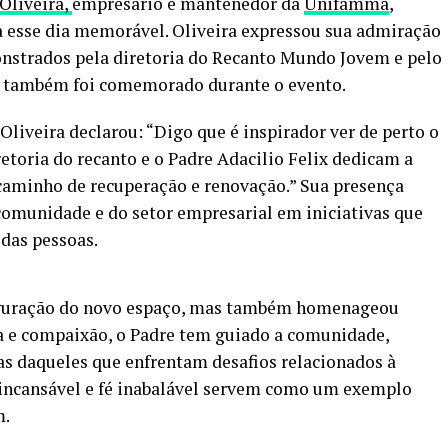
Oliveira,
empresário e mantenedor da
Unifamma
,
a esse dia memorável. Oliveira expressou sua admiração
trados pela diretoria do Recanto Mundo Jovem e pelo
rio também foi comemorado durante o evento.
Oliveira declarou: “Digo que é inspirador ver de perto o
toria do recanto e o Padre Adacilio Felix dedicam a
 caminho de recuperação e renovação.” Sua presença
comunidade e do setor empresarial em iniciativas que
das pessoas.
uguração do novo espaço, mas também homenageou
 e compaixão, o Padre tem guiado a comunidade,
das daqueles que enfrentam desafios relacionados à
incansável e fé inabalável servem como um exemplo
m.